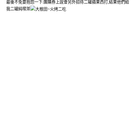
最後不免要抱怨一下:團購券上說會另外招待二罐蘋果西打,結果他們給
我二罐純喫茶