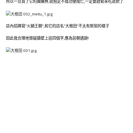
所以一旦買了它的團購券,就抱定不成功便成仁,一定要趕緊來吃就對了.
店內招牌寫”火鍋王朝”,和它的店名”大根田”不太有默契的樣子
因此我合理地懷疑牆壁上這四個字,應為前朝遺跡!