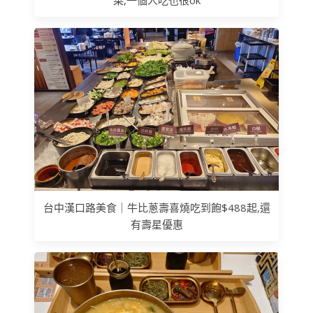
菜,一個人吃也很ok
台中漢口路美食｜牛比蔥壽喜燒吃到飽$488起,還
有壽星優惠