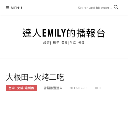
Skip
MENU
to
content
達人EMILY的播報台
旅遊| 親子|美食|生活|省錢
大根田~火烤二吃
台中~火鍋/吃到飽
省錢旅遊達人
2012-02-08
0