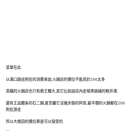
菜單在此
以漢口路這附近的消費來說,火鍋店的價位不能高於200太多
高檔的火鍋店也只有鼎王獨大,其它比如說店內走暗黑路線的輕井澤,
還有王品體系的石二鍋,甚至離它沒幾步路的阿官,最平價的火鍋都在200
附近游走
所以大根田的價位算是可以接受的