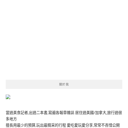
關於我
當過美食記者,出過二本書,寫遍各報章雜誌 居住過美國/加拿大,旅行過很
多地方
擅長用最少的預算,玩出最精采的行程 愛吃愛玩愛分享,常常不吝惜公開