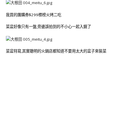
我買的團購券
$299
標榜火烤二吃
菜盆好像只有一盤,旁邊誤拍到的不小心一起入鏡了
菜盆特寫,其實聰明的火鍋店都知道不要用太大的盆子來裝菜