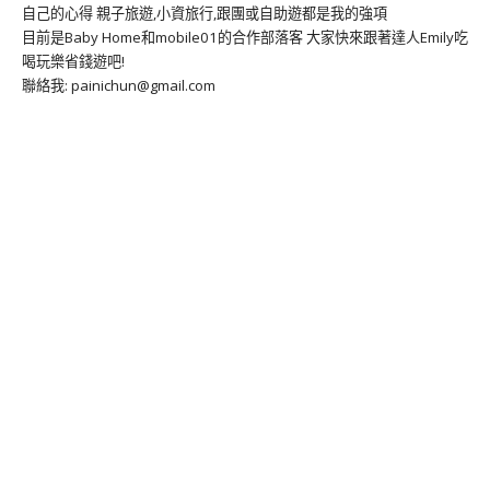
自己的心得 親子旅遊,小資旅行,跟團或自助遊都是我的強項
目前是Baby Home和mobile01的合作部落客 大家快來跟著達人Emily吃
喝玩樂省錢遊吧!
聯絡我: painichun@gmail.com