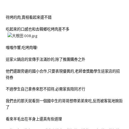
待烤的肉,賣相看起來還不錯
吃起來的口感也和去韓鄉吃烤肉差不多
嗤嗤作響,吃烤肉囉!
這家火鍋店的宣傳手法滿妙的,除了推團購券之外
他們還跟旁邊的國小合作,只要表現優異的,老師會獎勵學生這家店的招
待券
不過學生自己拿券來恕不招待,必需家長陪同才行
我們去的那天就看到一個國中生的哥哥想帶弟弟來吃,反而被客氣地婉拒
了
看來羊毛出在羊身上還真有些道理