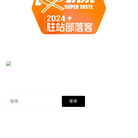
搜
尋
關
鍵
字: