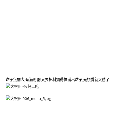
盆子無需大,有滿則靈!只要把料擺得快滿出盆子,光視覺就大勝了