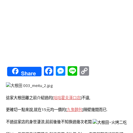
Facebook
Messenger
Line
Copy
Share
Link
這家大根田離之前介紹過的[
咕咕霍夫漢口店
]不遠,
更確切一點來說,就在15元均一價的[
九鬼麵包
]隔壁幾間而已.
不過這家店的身世淒涼,前前後後不知換過幾次老闆.