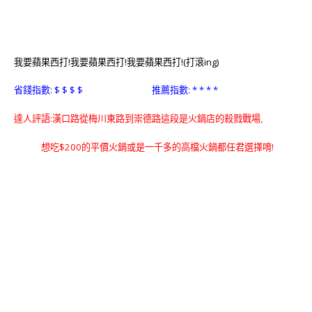
我要蘋果西打!我要蘋果西打!我要蘋果西打!(打滾ing)
省錢指數: $ $ $ $ 推薦指數: * * * *
達人評語:漢口路從梅川東路到崇德路這段是火鍋店的殺戮戰場,
想吃$200的平價火鍋或是一千多的高檔火鍋都任君選擇唷!