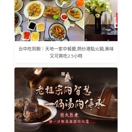
台中吃到飽｜天地一家中餐廳,熱炒港點火鍋,美味
又可爽吃2.5小時