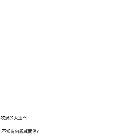
k
nger
e
Copy
ink
路吃過的大玉門
,不知有何親戚關係?