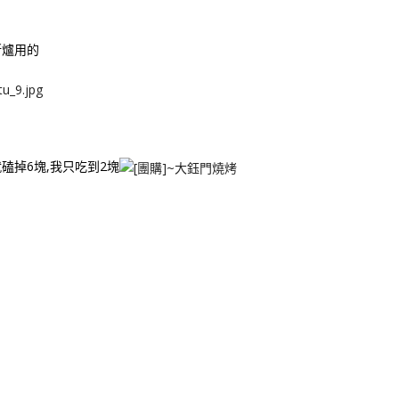
斯爐用的
磕掉6塊,我只吃到2塊