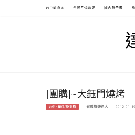
Skip
台中美食區
台灣平價旅遊
國內親子遊
to
content
[團購]~大鈺門燒烤
省錢旅遊達人
2012-01-1
台中~燒烤/吃到飽