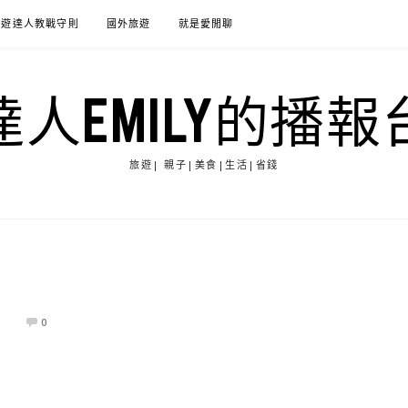
旅遊達人教戰守則
國外旅遊
就是愛閒聊
達人EMILY的播報
旅遊| 親子|美食|生活|省錢
9
0