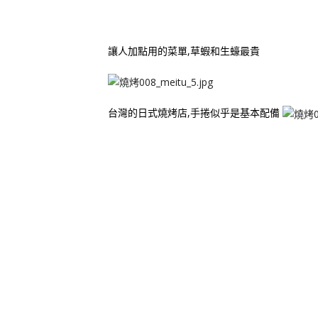
讓人加點用的菜單,草蝦和生蠔最貴
台灣的日式燒烤店,手捲似乎是基本配備