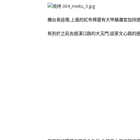
櫃台長這樣,上面的紅布條還有大甲鎮瀾宮加持
有別於之前去過漢口路的大玉門,這家文心路的