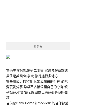
關於我
當過美食記者,出過二本書,寫遍各報章雜誌
居住過美國/加拿大,旅行過很多地方
擅長用最少的預算,玩出最精采的行程 愛吃
愛玩愛分享,常常不吝惜公開自己的心得 親
子旅遊,小資旅行,跟團或自助遊都是我的強
項
目前是Baby Home和mobile01的合作部落