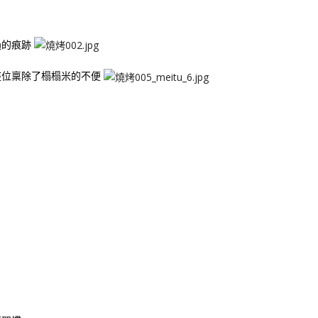
過的痕跡
座位稟除了榻榻米的不便