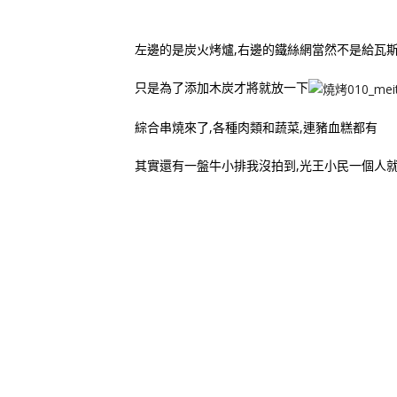
左邊的是炭火烤爐,右邊的鐵絲網當然不是給瓦
只是為了添加木炭才將就放一下
綜合串燒來了,各種肉類和蔬菜,連豬血糕都有
其實還有一盤牛小排我沒拍到,光王小民一個人就