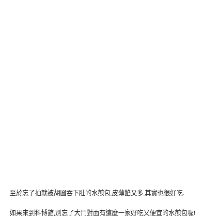
至於忘了拍就被胡圇吞下肚的水煎包,皮薄餡又多,其實也很好吃.
如果來到科博館,別忘了大門對面有這麼一家好吃又便宜的水煎包喔!