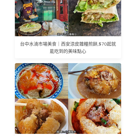
台中水湳市場美食｜西安涼皮雜糧煎餅,$70起就
能吃到的美味點心