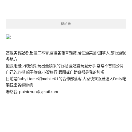
關於我
當過美食記者,出過二本書,寫遍各報章雜誌 居住過美國/加拿大,旅行過很
多地方
擅長用最少的預算,玩出最精采的行程 愛吃愛玩愛分享,常常不吝惜公開
自己的心得 親子旅遊,小資旅行,跟團或自助遊都是我的強項
目前是Baby Home和mobile01的合作部落客 大家快來跟著達人Emily吃
喝玩樂省錢遊吧!
聯絡我: painichun@gmail.com