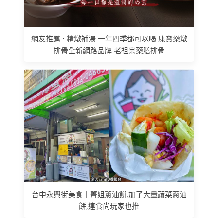
網友推薦 • 精燉補湯 一年四季都可以喝 康寶藥燉
排骨全新網路品牌 老祖宗藥膳排骨
台中永興街美食｜菁姐蔥油餅,加了大量蔬菜蔥油
餅,連食尚玩家也推