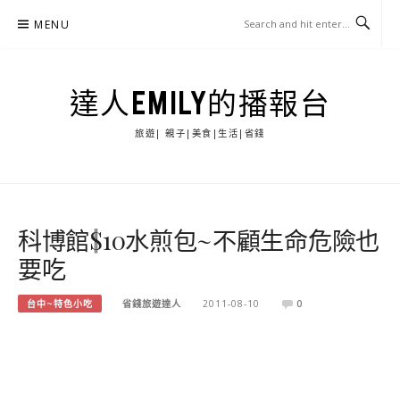
Skip
MENU
to
content
達人EMILY的播報台
旅遊| 親子|美食|生活|省錢
科博館$10水煎包~不顧生命危險也
要吃
台中~特色小吃
省錢旅遊達人
2011-08-10
0