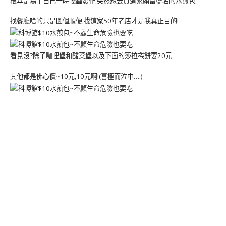
根本是為了自己一時嚵蟲發作,突然想去買這家頗富盛名的水煎包,
找餐廳啥的只是圖個順便,找這家50年老店才是我真正目的!
看見沒?除了咖哩堡和酸菜堡以及下面的莎拉捲餅要20元
其他都是佛心價~10元,10元啊!(喜極而泣中….)