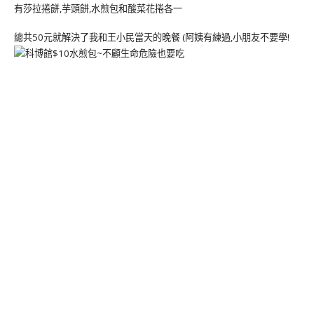
有莎拉捲餅,芋頭餅,水煎包和酸菜花捲各一
總共50元就解決了我和王小民當天的晚餐 (阿姨有練過,小朋友不要學!