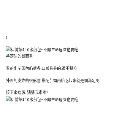
)
芋頭餅的斷面秀
看的出芋頭內餡很多,口感桑桑的,很不錯吃
外面的皮炸的很酥脆,搭配芋頭內餡吃起來就是個滿足啊!
接下來這張: 猜猜我素誰?