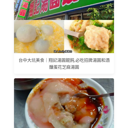
台中大坑美食｜翔記湯圓餛飩,必吃招牌湯圓和酒
釀蛋花芝麻湯圓