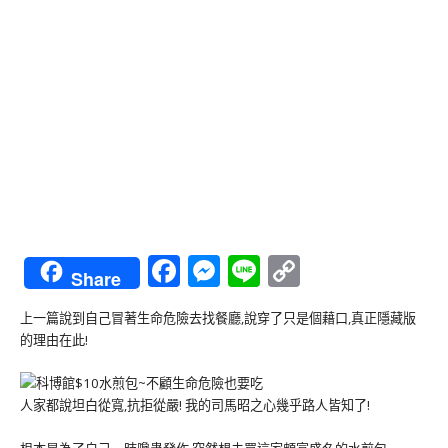
Facebook
Messenger
Line
Copy
Share
Link
上一篇說到自己冒著生命危險去找餐廳,說穿了只是個藉口,真正隱藏版
的理由在此!
人家都說坦白從寬,抗拒從嚴! 我的司馬昭之心幾乎路人皆知了!