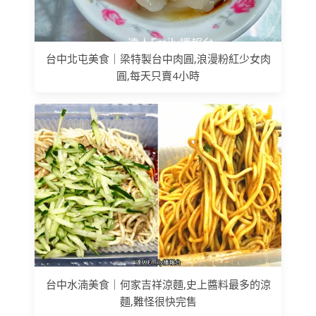
台中北屯美食｜梁特製台中肉圓,浪漫粉紅少女肉
圓,每天只賣4小時
台中水湳美食｜何家吉祥涼麵,史上醬料最多的涼
麵,難怪很快完售