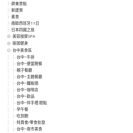
屏東景點
新建案
素食
南歐西班牙11日
日本四國之旅
美容按摩SPA
瑜珈健身
台中美食區
台中~牛排
台中~便當簡餐
親子餐廳
台中~主題餐廳
台中~鐵板燒
台中~咖啡店
台中~飲品
台中~伴手禮.糕點
早午餐
吃到飽
特賣會/零食批發
台中~夜市美食