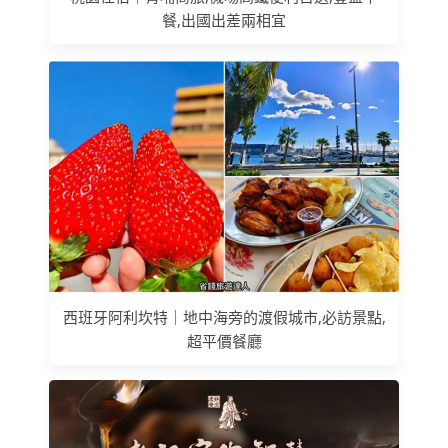
餐,出國出差兩相宜
西班牙阿利坎特｜地中海旁的渡假城市,必訪景點,
超平價餐廳