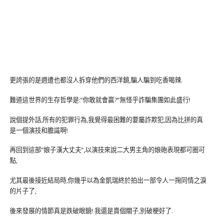
更誇張的是週遭也都沒人拆穿他們的西洋鏡,騙人騙到吃香喝辣.
難道這世界的生存哲學是:”你敢就會贏?”無怪乎詐騙集團如此盛行!
說個提外話,所有的犯罪行為,我覺得最困難的要屬詐欺犯,因為比拼的真
是一個演技和膽識啊!
再回到這部”娘子漢大丈夫”,以演技來說二大男主角的娘砲表現都可圈可
點,
尤其最後接近結局時,你幾乎以為金凱瑞終於拍出一部令人一掬同情之淚
的片子了,
後來發展的情節真是跌破眼鏡! 我還是賣個關子,別破梗好了.