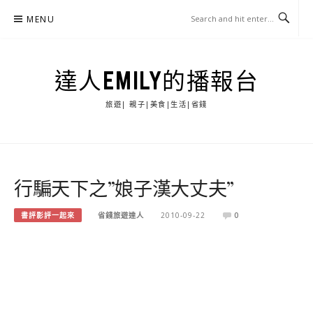
Skip
MENU
to
content
達人EMILY的播報台
旅遊| 親子|美食|生活|省錢
行騙天下之”娘子漢大丈夫”
書評影評一起來
省錢旅遊達人
2010-09-22
0