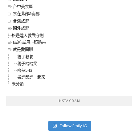
台中美食區
食在北部&南部
台灣旅遊
國外旅遊
旅遊達人教戰守則
[試吃試用]~照過來
就是愛閒聊
親子教養
親子哈哈笑
哈拉543
書評影評一起來
未分類
INSTAGRAM
Follow Emily IG