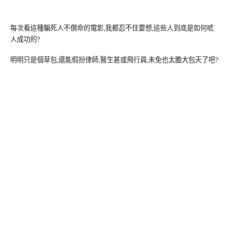
每次看這種騙死人不償命的電影,我都忍不住要想,這些人到底是如何唬
人成功的?
明明只是個草包,還能假扮律師,醫生甚或飛行員,未免也太膽大包天了吧?