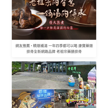
網友推薦 • 精燉補湯 一年四季都可以喝 康寶藥燉
排骨全新網路品牌 老祖宗藥膳排骨