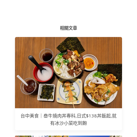
相關文章
台中美食｜叁牛燒肉丼專科,日式$138丼飯起,就
有冰沙小菜吃到飽