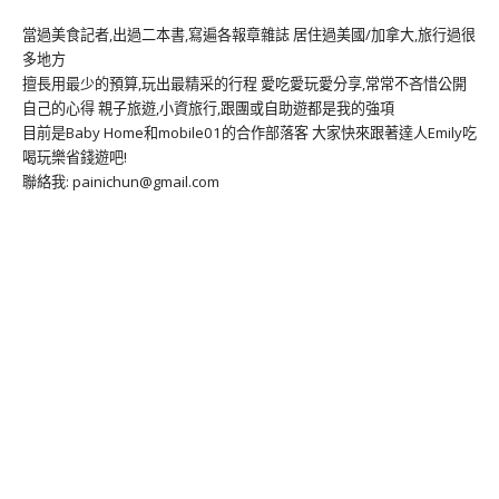
當過美食記者,出過二本書,寫遍各報章雜誌 居住過美國/加拿大,旅行過很
多地方
擅長用最少的預算,玩出最精采的行程 愛吃愛玩愛分享,常常不吝惜公開
自己的心得 親子旅遊,小資旅行,跟團或自助遊都是我的強項
目前是Baby Home和mobile01的合作部落客 大家快來跟著達人Emily吃
喝玩樂省錢遊吧!
聯絡我: painichun@gmail.com