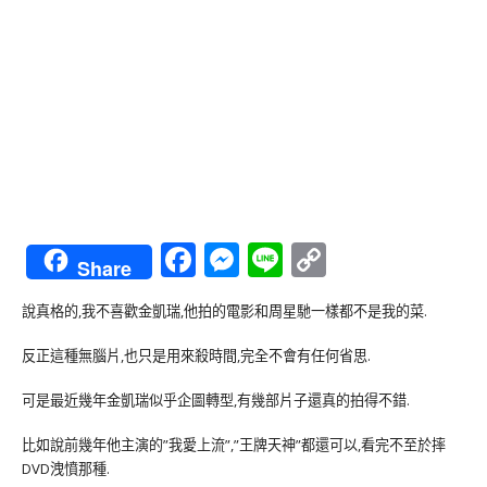
Facebook
Messenger
Line
Copy
Share
Link
說真格的,我不喜歡金凱瑞,他拍的電影和周星馳一樣都不是我的菜.
反正這種無腦片,也只是用來殺時間,完全不會有任何省思.
可是最近幾年金凱瑞似乎企圖轉型,有幾部片子還真的拍得不錯.
比如說前幾年他主演的”我愛上流”,”王牌天神”都還可以,看完不至於摔
DVD洩憤那種.