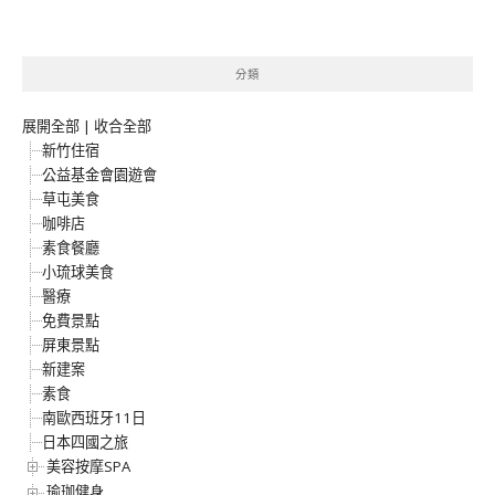
分類
展開全部
|
收合全部
新竹住宿
公益基金會園遊會
草屯美食
咖啡店
素食餐廳
小琉球美食
醫療
免費景點
屏東景點
新建案
素食
南歐西班牙11日
日本四國之旅
美容按摩SPA
瑜珈健身