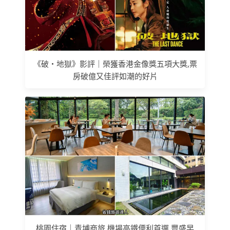
《破‧地獄》影評｜榮獲香港金像獎五項大獎,票
房破億又佳評如潮的好片
桃園住宿｜青埔商旅,機場高鐵便利首選,豐盛早