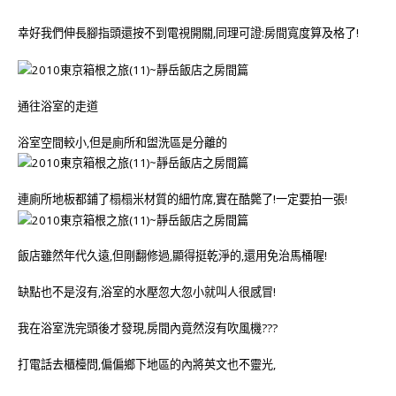
幸好我們伸長腳指頭還按不到電視開關,同理可證:房間寬度算及格了!
通往浴室的走道
浴室空間較小,但是廁所和盥洗區是分離的
連廁所地板都鋪了榻榻米材質的細竹席,實在酷斃了!一定要拍一張!
飯店雖然年代久遠,但剛翻修過,顯得挺乾淨的,還用免治馬桶喔!
缺點也不是沒有,浴室的水壓忽大忽小就叫人很感冒!
我在浴室洗完頭後才發現,房間內竟然沒有吹風機???
打電話去櫃檯問,偏偏鄉下地區的內將英文也不靈光,