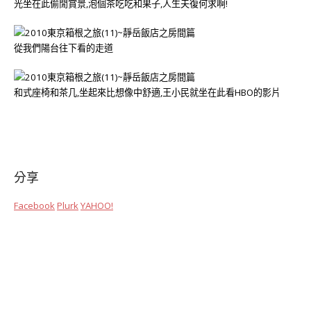
光坐在此偷閒賞景,泡個茶吃吃和果子,人生夫復何求啊!
從我們陽台往下看的走道
和式座椅和茶几,坐起來比想像中舒適,王小民就坐在此看HBO的影片
分享
Facebook
Plurk
YAHOO!