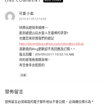
ONE COMMENT
ADD YOURS
可愛小盈
表
示:
2010-07-0512:14:00
快樂出遊很幸福唷~~
能到處遊山玩水是人生最棒的享受!!
也邀您來欣賞我們的遊記
http://tw.myblog.yahoo.com/cmingboy-blog/
喜歡我的Blog更歡迎不吝回應及訂閱 ^.^
版主回覆：(09/09/2011 10:53:14 AM)
你的部落格很精采唷~
有空會多去逛逛的.
回覆
發佈留言
發佈留言必須填寫的電子郵件地址不會公開。
必填欄位標示為
*