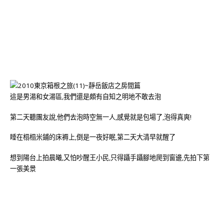
這是男湯和女湯區,我們還是頗有自知之明地不敢去泡
第二天聽團友說,他們去泡時空無一人,感覺就是包場了,泡得真爽!
睡在榻榻米鋪的床褥上,倒是一夜好眠,第二天大清早就醒了
想到陽台上拍晨曦,又怕吵醒王小民,只得躡手躡腳地爬到窗邊,先拍下第
一張美景