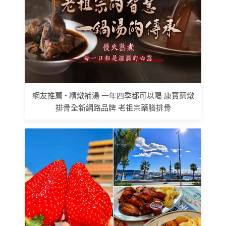
網友推薦 • 精燉補湯 一年四季都可以喝 康寶藥燉
排骨全新網路品牌 老祖宗藥膳排骨