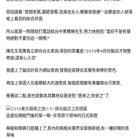
原因請看:”房間老舊,牆壁發霉,泡湯池太小,晚餐很普通”~這都是別人部落
格上看到的綜合評語.
所以我第一時間就打電話給台中業務陳先生,用力地抱怨:”當初不是有聲
明絕對不要住這一間嗎?”
陳先生答應我立即向台北查詢,得到的答覆是:”2010年4月份飯店才剛整
修過,請安心入住”
我還上了飯店的官方網站查詢,發現這家靜岳其實有很棒的景色,
再加上保證入住面積較大的湖景房,每個房間都有專屬陽台可賞景,
衝著這二點,我也就勉為其難地自我安慰:”既來之,則安之”了.
這是拉開紙門後的第一眼~非常原汁原味的日式房間
棉被和睡褥已經鋪上了,房內的榻榻米果然全部換新過,有一種好聞的青
草味