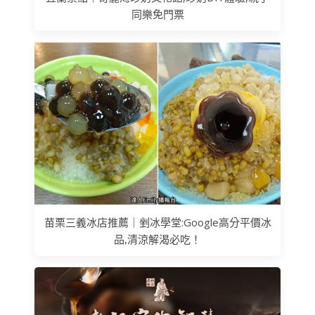
同樂免門票
苗栗三義冰店推薦｜剉冰學堂:Google高分平價冰
品,清涼解渴必吃！