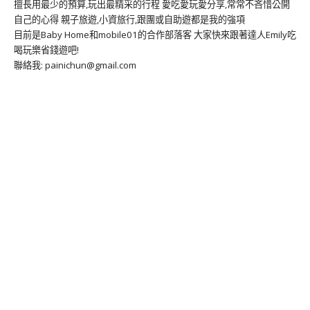
擅長用最少的預算,玩出最精采的行程 愛吃愛玩愛分享,常常不吝惜公開
自己的心得 親子旅遊,小資旅行,跟團或自助遊都是我的強項
目前是Baby Home和mobile01的合作部落客 大家快來跟著達人Emily吃
喝玩樂省錢遊吧!
聯絡我: painichun@gmail.com