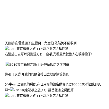
天剛破曉,雲散開了些,從另一角度拍,依然美不勝收啊!
右邊望出去可以見到遠方有一座橋,光看風景就教人心曠神怡了!
這張可以證明,我們的陽台拍出去就是這等美景
(心中os: 全湖景的房間,在日月潭的飯店隨便也要$5000大洋起跳,卯死
溜~
)