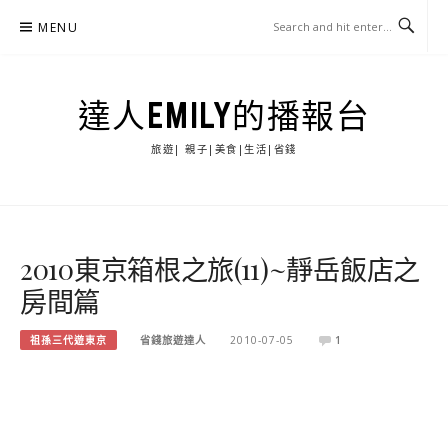
Skip
MENU
to
content
達人EMILY的播報台
旅遊| 親子|美食|生活|省錢
2010東京箱根之旅(11)~靜岳飯店之
房間篇
祖孫三代遊東京
省錢旅遊達人
2010-07-05
1