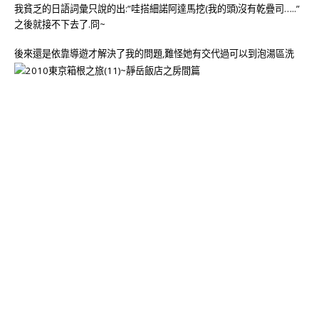
我貧乏的日語詞彙只說的出:”哇搭細諾阿達馬挖(我的頭)沒有乾疊司…..”
之後就接不下去了.冏~
後來還是依靠導遊才解決了我的問題,難怪她有交代過可以到泡湯區洗