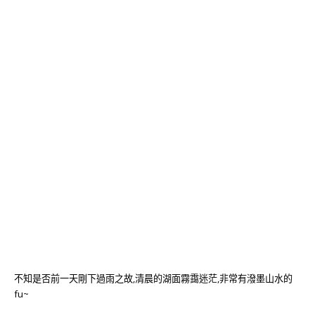
不知是否前一天剛下過雨之故,清晨的湖面霧靄迷茫,非常有潑墨山水的
fu~