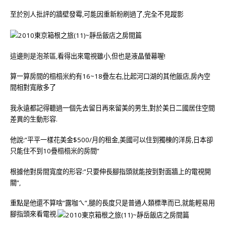
至於別人批評的牆壁發霉,可能因重新粉刷過了,完全不見蹤影
這邊則是泡茶區,看得出來電視雖小,但也是液晶螢幕喔!
算一算房間的榻榻米約有16~18疊左右,比起河口湖的其他飯店,房內空
間相對寬敞多了
我永遠都記得聽過一個先去留日再來留美的男生,對於美日二國居住空間
差異的生動形容.
他說:”平平一樣花美金$500/月的租金,美國可以住到獨棟的洋房,日本卻
只能住不到10疊榻榻米的房間”
根據他對房間寬度的形容:”只要伸長腳指頭就能按到對面牆上的電視開
關”,
重點是他還不算啥”露咖ㄟ”,腿的長度只是普通人類標準而已,就能輕易用
腳指頭來看電視.