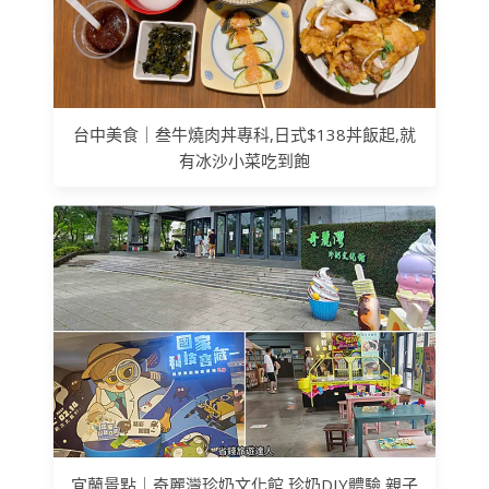
台中美食｜叁牛燒肉丼專科,日式$138丼飯起,就
有冰沙小菜吃到飽
宜蘭景點｜奇麗灣珍奶文化館,珍奶DIY體驗,親子