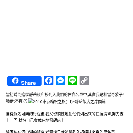
Facebook
Messenger
Line
Copy
Share
Link
當初聽到這家靜岳飯店被列入我們的住宿名單中,其實我是相當奇蒙子哇
嚕伊(不爽)的.
自從報名可樂的行程後,我又習慣性地把他們列出來的住宿清單,努力查
上一回,就怕自己會栽在地雷飯店上.
這家位在河口湖的飯店,老實說早就被我列入拒絕往來戶的黑名單.