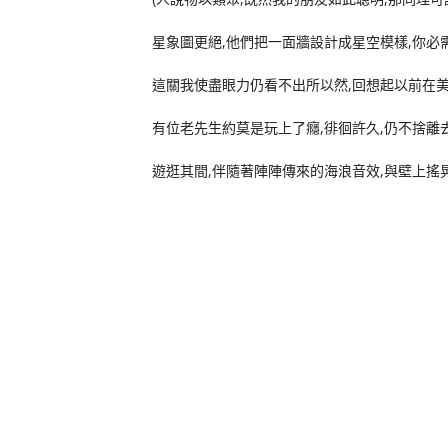
星象圖更絕,他們把一面牆設計成星空模樣,你必
這關我使盡眼力仍看不出所以然,回想起以前在美國選
有位老先生約莫是玩上了癮,徘徊許久,仍不捨離去
遊逛其間,伴隨著陣陣傳來的海浪音效,與壁上搖