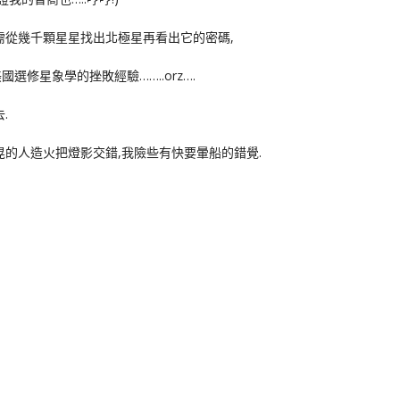
需從幾千顆星星找出北極星再看出它的密碼,
修星象學的挫敗經驗……..orz….
.
晃的人造火把燈影交錯,我險些有快要暈船的錯覺.