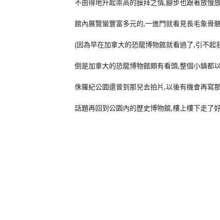
不由得地升起崇高的膜拜之情,腳步也跟著放慢放
館內展覽蠻豐富多元的,一進門就看見長毛象骨骼
(因為早在加拿大的恐龍博物館就看過了,引不起
倒是加拿大的恐龍博物館頗有看頭,整個小鎮都以
侏羅紀公園還曾到那兒去拍片,以後有機會再寫那
話題再回到公園內的歷史博物館,樓上樓下走了好