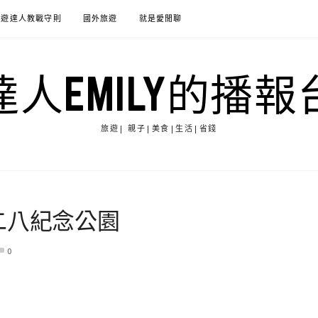
旅遊達人教戰守則
國外旅遊
就是愛閒聊
達人EMILY的播報
旅遊| 親子|美食|生活|省錢
二八紀念公園
0