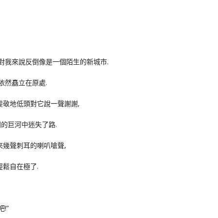
,對我來說反倒像是一個陌生的新城市.
依然矗立在原處.
虔敬地低頭對它說一聲謝謝,
的巨河中迷失了路.
來幾聲刺耳的喇叭嗆聲,
輕鬆自在極了.
!”