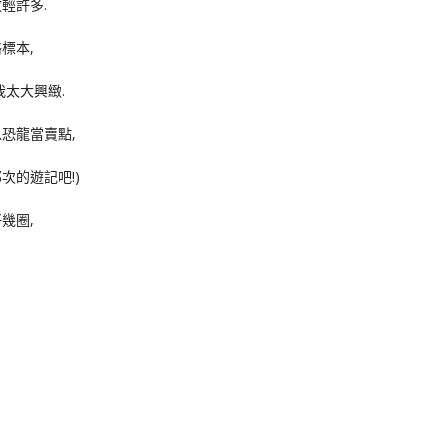
輕許多.
標本,
我太大興緻.
恐龍當賣點,
次的遊記吧!)
幾圈,