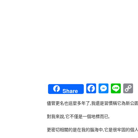
Faceboo
Messe
Lin
Share
L
儘管更名也這麼多年了,我還是習慣稱它為新公園
對我來說,它不僅是一個地標而已,
更密切相關的是在我的腦海中,它是很牢固的個人