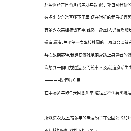
那些關於昔日台北的美好年歲,似乎都包圍著新公
有多少次台汽客運下了車,便在附近的武昌街趕著搭2
有多少次美加補習完畢,雖然一身虛脫,仍得駕駛
還有,還有,生平第一次學校社團的土風舞公演就
每次說到那時,我想很優雅地飛身跳上男舞者的臂膀
沒想到一個用力過猛,反而煞車不及,就這麼活生生
———–跌個狗吃屎,
在事隔多年的今天回想起來,還是忍不住要笑場連
所以這次北上,當多年的老友約了在公園旁的加州
不知該如何打發剩下的時間時,