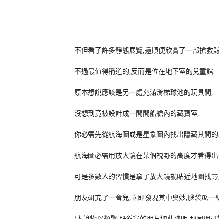
不但看了許多靜態展覽,還順便欣賞了一部搶救鯨
不過最值得稱道的,反而是位在地下室的兒童館.
原本想說應該是另一處充滿滑梯球池的玩具間,
沒想到竟被設計成一間間船艙內的藏寶室,
你必需先從航海圖或是星象圖內找出隱藏其間的密
航海圖必需用放大鏡在某個視野的高度才看得出
可是多數人的習慣是拿了放大鏡就貼近地圖找尋,
朋友研究了一會兒,立即發現其中奧妙,腦袋瓜一級
(人說物以類聚,既然我的朋友如此聰明,那同理可證