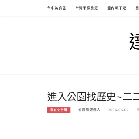
Skip
台中美食區
台灣平價旅遊
國內親子遊
to
content
進入公園找歷史~二
省錢旅遊達人
2006-06-07
玩在北台灣