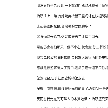
朋友果然是老台北,一下就熟門熟路地找著了博物
抬頭往上一瞧,有好幾隻松鼠正靈巧地在枝椏間跳
比起美國的松鼠,台灣種的要靦腆多了,
遞食物過去給它,仍是遲疑再三才接手過去.
可能仍會害怕那天一個不小心,就會變成”三杯松鼠
我曾見過最挑嘴的松鼠,莫過於大峽谷內的野生松
應該是被遊客養大了胃口,遞瓜子過去還不甩你,
餵過松鼠,信步往歷史博物館走去.
記得上次來訪,依稀是紀元前的事了;沒想到一級
反而當我走在光可鑑人的木質地板上,抬頭望見天