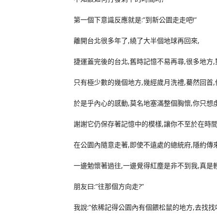
第一個下意識反應就是:”到新公園走走吧!”
離開台北很多年了,繞了大半個地球再回來,
捷運蓋完後的台北,舊時記憶不易再尋,很多地方
只有極少數的幾個地方,幾經歲月洗禮,驀然回首,
於是乎內心的感動,莫名地塞滿整個胸懷,你只想
謝謝它仍保存著記憶中的模樣,讓你不至於在時間
在公園內隨意走著,即使不遠處的總統府,隱約傳
一邊勉懷著過往,一邊覺得紅塵是非不到我,真是
朋友曰:”往那個方向走?”
我說:”依稀記得公園內有個餵松鼠的地方,去找找吧