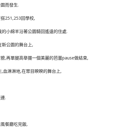
園而發生.
51,253回學校,
我的小綿羊沿著公園騎回遙遠的住處.
在新公園的舞台上,
,再單腿高舉擺一個美麗的芭蕾pause做結束,
,血淋淋地,在眾目睽睽的舞台上,
連.
風餐廳吃完飯,