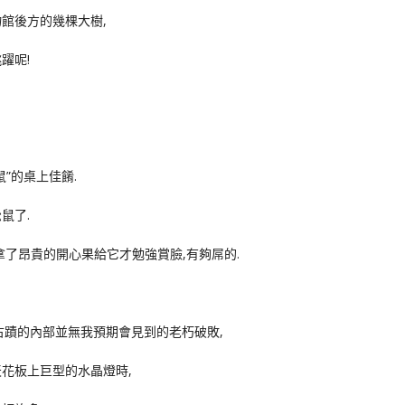
館後方的幾棵大樹,
躍呢!
”的桌上佳餚.
鼠了.
拿了昂貴的開心果給它才勉強賞臉,有夠屌的.
古蹟的內部並無我預期會見到的老朽破敗,
花板上巨型的水晶燈時,