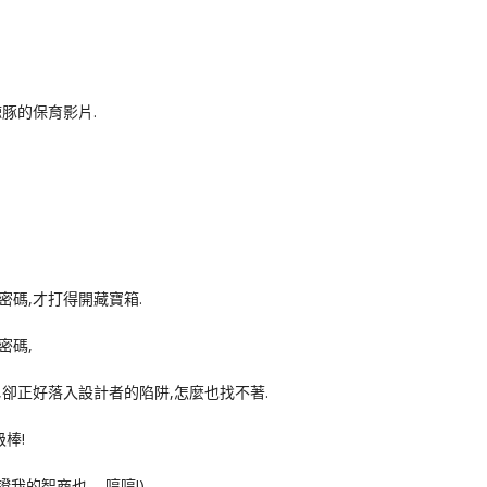
豚的保育影片.
碼,才打得開藏寶箱.
密碼,
卻正好落入設計者的陷阱,怎麼也找不著.
棒!
我的智商也…..哼哼!)