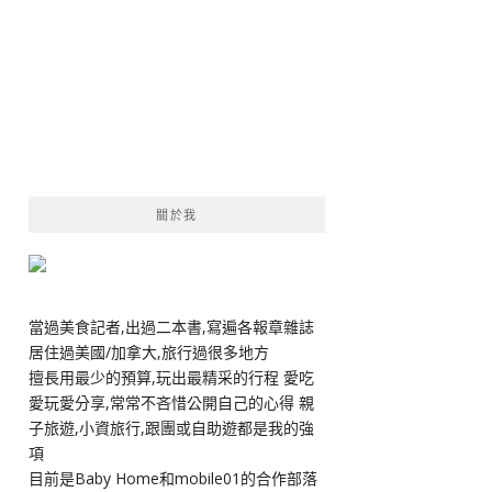
關於我
當過美食記者,出過二本書,寫遍各報章雜誌
居住過美國/加拿大,旅行過很多地方
擅長用最少的預算,玩出最精采的行程 愛吃
愛玩愛分享,常常不吝惜公開自己的心得 親
子旅遊,小資旅行,跟團或自助遊都是我的強
項
目前是Baby Home和mobile01的合作部落