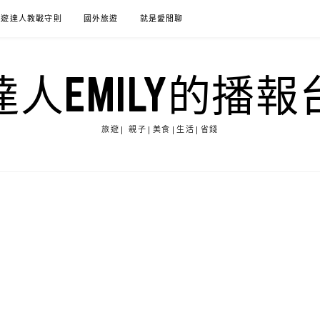
旅遊達人教戰守則
國外旅遊
就是愛閒聊
達人EMILY的播報
旅遊| 親子|美食|生活|省錢