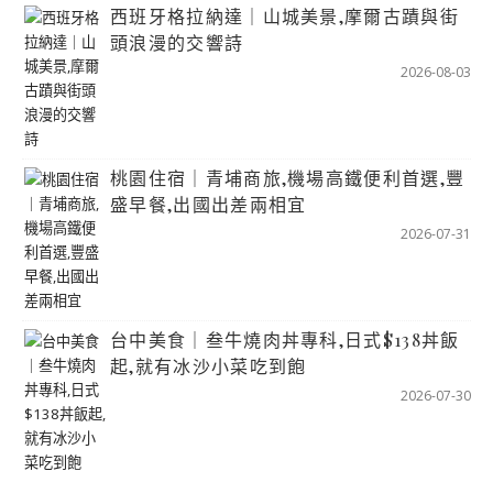
西班牙格拉納達｜山城美景,摩爾古蹟與街
頭浪漫的交響詩
2026-08-03
桃園住宿｜青埔商旅,機場高鐵便利首選,豐
盛早餐,出國出差兩相宜
2026-07-31
台中美食｜叁牛燒肉丼專科,日式$138丼飯
起,就有冰沙小菜吃到飽
2026-07-30