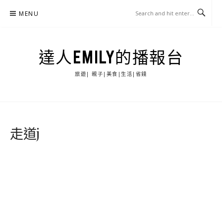
Skip
MENU
to
content
達人EMILY的播報台
旅遊| 親子|美食|生活|省錢
走道j