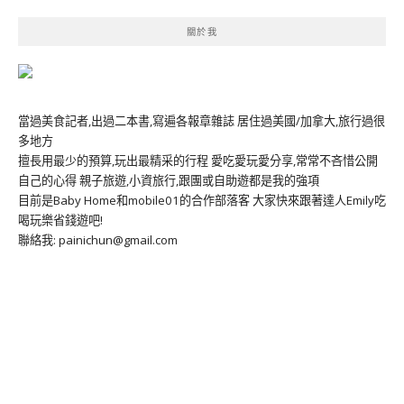
關於我
當過美食記者,出過二本書,寫遍各報章雜誌 居住過美國/加拿大,旅行過很
多地方
擅長用最少的預算,玩出最精采的行程 愛吃愛玩愛分享,常常不吝惜公開
自己的心得 親子旅遊,小資旅行,跟團或自助遊都是我的強項
目前是Baby Home和mobile01的合作部落客 大家快來跟著達人Emily吃
喝玩樂省錢遊吧!
聯絡我: painichun@gmail.com