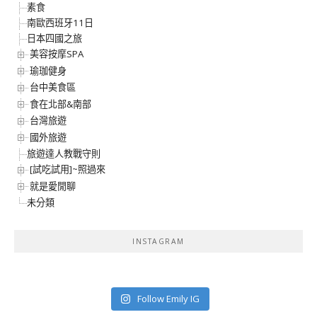
素食
南歐西班牙11日
日本四國之旅
美容按摩SPA
瑜珈健身
台中美食區
食在北部&南部
台灣旅遊
國外旅遊
旅遊達人教戰守則
[試吃試用]~照過來
就是愛閒聊
未分類
INSTAGRAM
Follow Emily IG