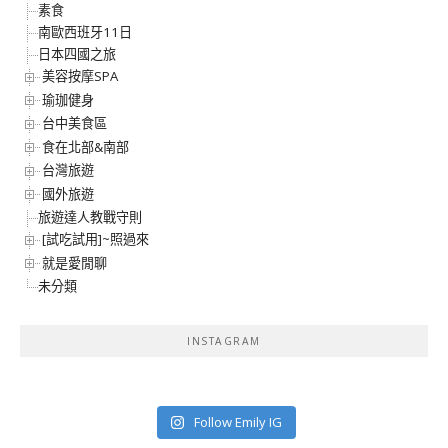
素食
南歐西班牙11日
日本四國之旅
美容按摩SPA
瑜珈健身
台中美食區
食在北部&南部
台灣旅遊
國外旅遊
旅遊達人教戰守則
[試吃試用]~照過來
就是愛閒聊
未分類
INSTAGRAM
Follow Emily IG