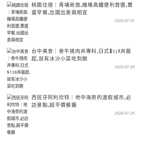
桃園住宿｜青埔商旅,機場高鐵便利首選,豐
盛早餐,出國出差兩相宜
2026-07-31
台中美食｜叁牛燒肉丼專科,日式$138丼飯
起,就有冰沙小菜吃到飽
2026-07-30
西班牙阿利坎特｜地中海旁的渡假城市,必
訪景點,超平價餐廳
2026-07-25