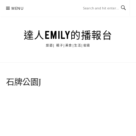
Skip
MENU
to
content
達人EMILY的播報台
旅遊| 親子|美食|生活|省錢
石牌公園J