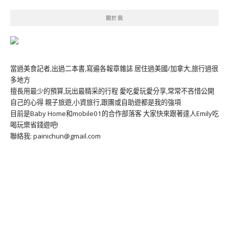
關於我
當過美食記者,出過二本書,寫遍各報章雜誌 居住過美國/加拿大,旅行過很
多地方
擅長用最少的預算,玩出最精采的行程 愛吃愛玩愛分享,常常不吝惜公開
自己的心得 親子旅遊,小資旅行,跟團或自助遊都是我的強項
目前是Baby Home和mobile01的合作部落客 大家快來跟著達人Emily吃
喝玩樂省錢遊吧!
聯絡我: painichun@gmail.com