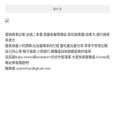
關於我
當過美食記者,出過二本書,寫遍各報章雜誌 居住過美國/加拿大,旅行過很
多地方
擅長用最少的預算,玩出最精采的行程 愛吃愛玩愛分享,常常不吝惜公開
自己的心得 親子旅遊,小資旅行,跟團或自助遊都是我的強項
目前是Baby Home和mobile01的合作部落客 大家快來跟著達人Emily吃
喝玩樂省錢遊吧!
聯絡我: painichun@gmail.com