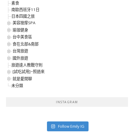
素食
南歐西班牙11日
日本四國之旅
美容按摩SPA
瑜珈健身
台中美食區
食在北部&南部
台灣旅遊
國外旅遊
旅遊達人教戰守則
[試吃試用]~照過來
就是愛閒聊
未分類
INSTAGRAM
Follow Emily IG