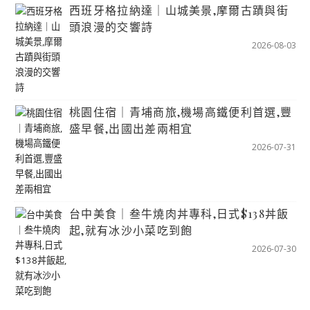
西班牙格拉納達｜山城美景,摩爾古蹟與街
頭浪漫的交響詩
2026-08-03
桃園住宿｜青埔商旅,機場高鐵便利首選,豐
盛早餐,出國出差兩相宜
2026-07-31
台中美食｜叁牛燒肉丼專科,日式$138丼飯
起,就有冰沙小菜吃到飽
2026-07-30