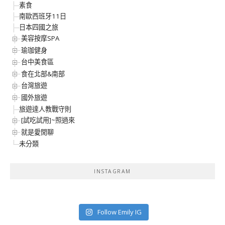
素食
南歐西班牙11日
日本四國之旅
美容按摩SPA
瑜珈健身
台中美食區
食在北部&南部
台灣旅遊
國外旅遊
旅遊達人教戰守則
[試吃試用]~照過來
就是愛閒聊
未分類
INSTAGRAM
Follow Emily IG