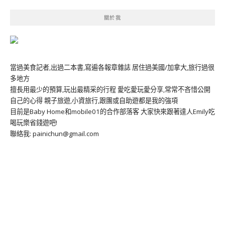
關於我
當過美食記者,出過二本書,寫遍各報章雜誌 居住過美國/加拿大,旅行過很
多地方
擅長用最少的預算,玩出最精采的行程 愛吃愛玩愛分享,常常不吝惜公開
自己的心得 親子旅遊,小資旅行,跟團或自助遊都是我的強項
目前是Baby Home和mobile01的合作部落客 大家快來跟著達人Emily吃
喝玩樂省錢遊吧!
聯絡我: painichun@gmail.com