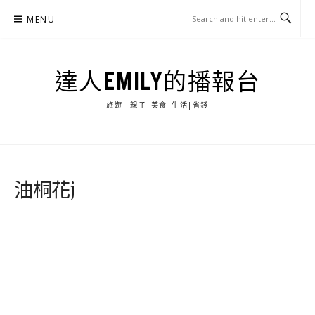
Skip
MENU
to
content
達人EMILY的播報台
旅遊| 親子|美食|生活|省錢
油桐花j