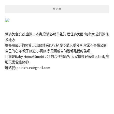
關於我
當過美食記者,出過二本書,寫遍各報章雜誌 居住過美國/加拿大,旅行過很
多地方
擅長用最少的預算,玩出最精采的行程 愛吃愛玩愛分享,常常不吝惜公開
自己的心得 親子旅遊,小資旅行,跟團或自助遊都是我的強項
目前是Baby Home和mobile01的合作部落客 大家快來跟著達人Emily吃
喝玩樂省錢遊吧!
聯絡我: painichun@gmail.com