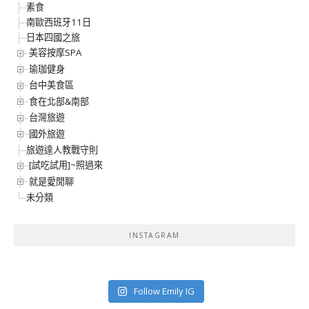
素食
南歐西班牙11日
日本四國之旅
美容按摩SPA
瑜珈健身
台中美食區
食在北部&南部
台灣旅遊
國外旅遊
旅遊達人教戰守則
[試吃試用]~照過來
就是愛閒聊
未分類
INSTAGRAM
Follow Emily IG