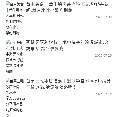
台中美食｜叁牛燒肉丼專科,日式$138丼飯
起,就有冰沙小菜吃到飽
2026-07-30
西班牙阿利坎特｜地中海旁的渡假城市,必
訪景點,超平價餐廳
2026-07-25
苗栗三義冰店推薦｜剉冰學堂:Google高分
平價冰品,清涼解渴必吃！
2026-07-18