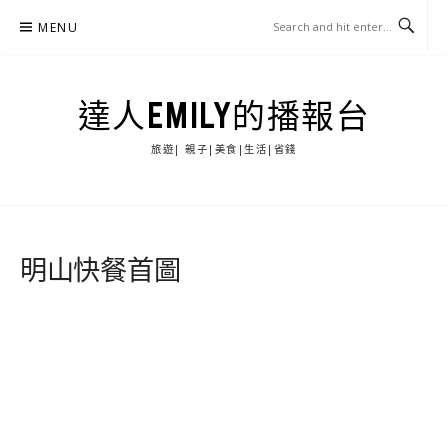
Skip
MENU
to
content
達人EMILY的播報台
旅遊| 親子|美食|生活|省錢
明山快餐首圖