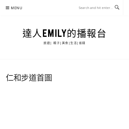
Skip
MENU
to
content
達人EMILY的播報台
旅遊| 親子|美食|生活|省錢
仁和步道首圖