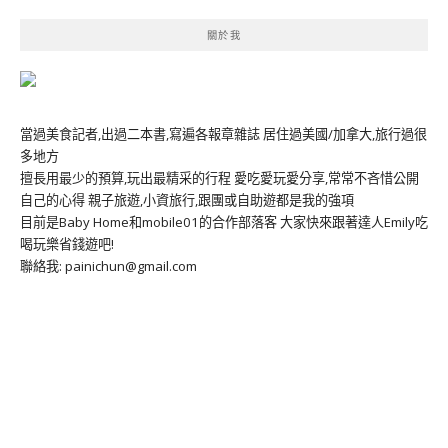
關於我
當過美食記者,出過二本書,寫遍各報章雜誌 居住過美國/加拿大,旅行過很
多地方
擅長用最少的預算,玩出最精采的行程 愛吃愛玩愛分享,常常不吝惜公開
自己的心得 親子旅遊,小資旅行,跟團或自助遊都是我的強項
目前是Baby Home和mobile01的合作部落客 大家快來跟著達人Emily吃
喝玩樂省錢遊吧!
聯絡我: painichun@gmail.com