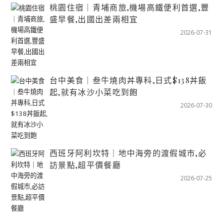
桃園住宿｜青埔商旅,機場高鐵便利首選,豐
盛早餐,出國出差兩相宜
2026-07-31
台中美食｜叁牛燒肉丼專科,日式$138丼飯
起,就有冰沙小菜吃到飽
2026-07-30
西班牙阿利坎特｜地中海旁的渡假城市,必
訪景點,超平價餐廳
2026-07-25