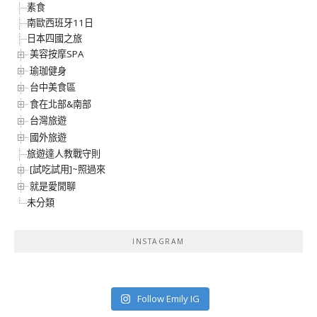
素食
南歐西班牙11日
日本四國之旅
美容按摩SPA
瑜珈健身
台中美食區
食在北部&南部
台灣旅遊
國外旅遊
旅遊達人教戰守則
[試吃試用]~照過來
就是愛閒聊
未分類
INSTAGRAM
Follow Emily IG