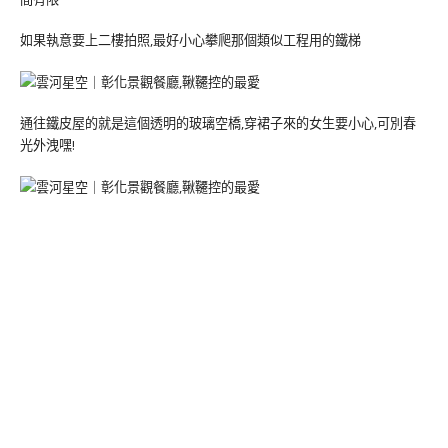
如果執意要上二樓拍照,最好小心攀爬那個類似工程用的鐵梯
通往鐵皮屋的就是這個透明的玻璃空橋,穿裙子來的女生要小心,可別春
光外洩嘿!