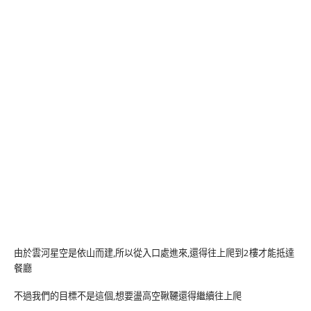
由於雲河星空是依山而建,所以從入口處進來,還得往上爬到2樓才能抵達
餐廳
不過我們的目標不是這個,想要盪高空鞦韆還得繼續往上爬