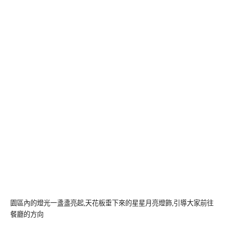
園區內的燈光一盞盞亮起,天花板垂下來的星星月亮燈飾,引導大家前往
餐廳的方向