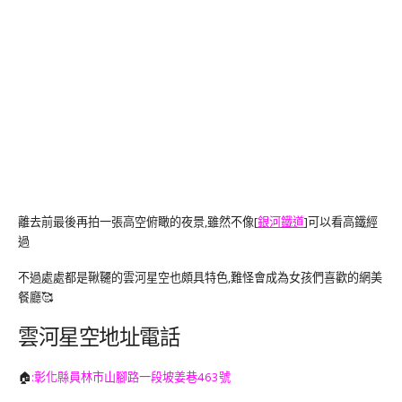
離去前最後再拍一張高空俯瞰的夜景,雖然不像[
銀河鐵道
]可以看高鐵經
過
不過處處都是鞦韆的雲河星空也頗具特色,難怪會成為女孩們喜歡的網美
餐廳🥰
雲河星空地址電話
🏠
:彰化縣員林市山腳路一段坡姜巷463號