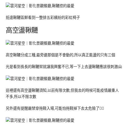
抵達鞦韆區鮮看到一整排五彩繽紛的彩虹椅子
高空盪鞦韆
高空鞦韆分成三種,最旁邊那個是不會動的,所以真正能盪的只有三個
光是看到長長的鞦韆架就讓我興奮不已,等一下上去盪鞦韆應該很刺激🤗
這裡還有高空盪鞦韆須知,以前有限次數,但我去的時候可能疫情嚴重人
不多,所以不限次數
另外還有提醒嚴禁穿拖鞋入場,可能怕拖鞋掉下去太危險了🙅‍♀️