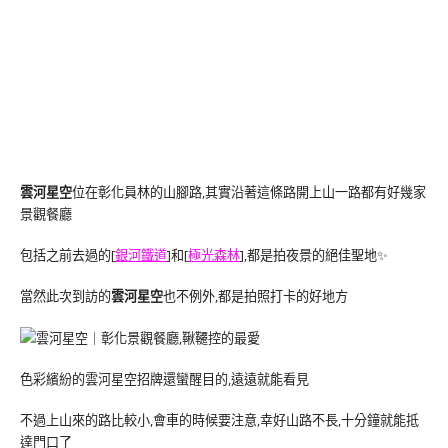
雲河星空
位在彰化員林的山腳路,其實沿著這條路開上山一路都有好幾家
景觀餐廳
包括之前去過的[
銀河鐵道
]和[
極光森林
],都是拍夜景的絕佳聖地✨
當然此次到訪的
雲河星空
也不例外,都是拍照打卡的好地方
色彩繽紛的雲河星空招牌還蠻醒目的,遠遠就能看見
不過上山來的路比較小,會車的時候要注意,幸好山路不長,十分鐘就能抵
達門口了