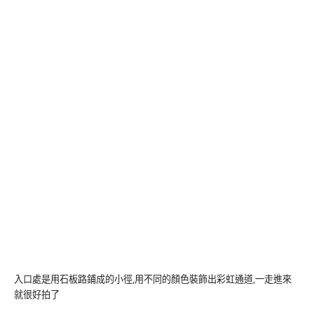
入口處是用石板路鋪成的小徑,用不同的顏色裝飾出彩虹通道,一走進來
就很好拍了