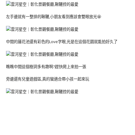
左手邊就有一整排的鞦韆,小朋友看到應該會雙眼放光🤩
中間的蓮花池還有彩色的Love字眼,光是在這個花園就能拍好久了
瞧瞧中間這個樹洞多有趣啊?趕快爬上來拍一張
旁邊還有兒童遊戲區,真的蠻適合帶小孩一起來玩