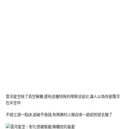
雲河星空除了高空鞦韆,還有這種特殊的障眼法設計,讓人以為你是飄浮
在半空中
不過江湖一點訣,說破不值錢,有興趣的人親自來一趟就知道玄機了