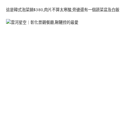
這是韓式泡菜鍋$380,肉片不算太寒酸,旁邊還有一個蔬菜盆及白飯