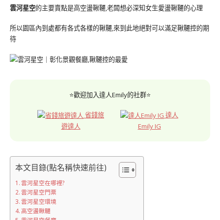
雲河星空
的主要賣點是高空盪鞦韆,老闆想必深知女生愛盪鞦韆的心理
所以園區內到處都有各式各樣的鞦韆,來到此地絕對可以滿足鞦韆控的期
待
⭐歡迎加入達人Emily的社群⭐
省錢旅
達人
遊達人
Emily IG
本文目錄(點名稱快速前往)
雲河星空在哪裡?
雲河星空門票
雲河星空環境
高空盪鞦韆