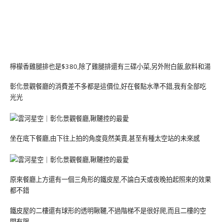
檸檬香雞腿排也是$380,除了雞腿排還有三碟小菜,另外附白飯,飲料和湯
彰化景觀餐廳的消費差不多都是這價位,好在餐點水準不錯,我有全部吃
光光
坐在底下餐廳,由下往上拍的角度竟然美賣,甚至有種太空站的未來感
原來餐廳上方還有一個三角形的鐵皮屋,不論白天或夜晚拍起照來的效果
都不錯
鐵皮屋的二樓還有球形的透明鞦韆,不過階梯不是很好爬,而且二樓的空
間有限