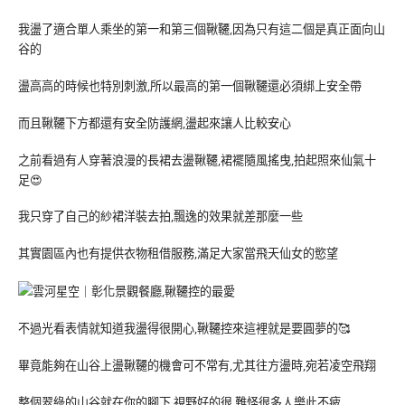
我盪了適合單人乘坐的第一和第三個鞦韆,因為只有這二個是真正面向山
谷的
盪高高的時候也特別刺激,所以最高的第一個鞦韆還必須綁上安全帶
而且鞦韆下方都還有安全防護網,盪起來讓人比較安心
之前看過有人穿著浪漫的長裙去盪鞦韆,裙襬隨風搖曳,拍起照來仙氣十
足😍
我只穿了自己的紗裙洋裝去拍,飄逸的效果就差那麼一些
其實園區內也有提供衣物租借服務,滿足大家當飛天仙女的慾望
不過光看表情就知道我盪得很開心,鞦韆控來這裡就是要圓夢的🥰
畢竟能夠在山谷上盪鞦韆的機會可不常有,尤其往方盪時,宛若凌空飛翔
整個翠綠的山谷就在你的腳下,視野好的很,難怪很多人樂此不疲