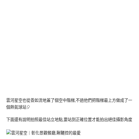
雲河星空也從善如流地蓋了個空中階梯,不過他們把階梯最上方做成了一
個熱氣球站🎈
下面還有說明拍照最佳站立地點,要站到正確位置才能拍出絕佳攝影角度