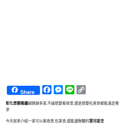
Facebook
Messenger
Line
Copy
Share
Link
彰化景觀餐廳
越開越多家,不論想要看夜景,還是想要吃美食都能滿足需
求
今天就來介紹一家可以看夜景,吃美食,還能盪鞦韆的
雲河星空