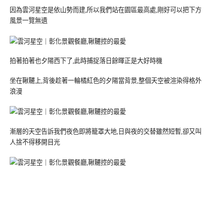
因為雲河星空是依山勢而建,所以我們站在園區最高處,剛好可以把下方
風景一覽無遺
拍著拍著也夕陽西下了,此時捕捉落日餘暉正是大好時機
坐在鞦韆上,背後趁著一輪橘紅色的夕陽當背景,整個天空被渲染得格外
浪漫
漸層的天空告訴我們夜色即將籠罩大地,日與夜的交替雖然短暫,卻又叫
人捨不得移開目光