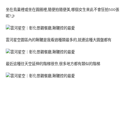
坐在鳥巢裡或坐在圓圈裡,隨便拍隨便美,哪個女生來此不會狂拍500張
呢?🤳
雲河星空園區內的鞦韆是我看過種類最多的,就連這種大圓盤都有
最近這種往天空延伸的階梯很夯,很多地方都有類似的階梯