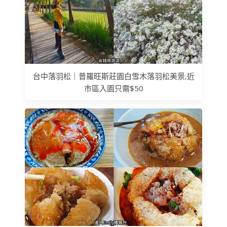
台中落羽松｜普羅旺斯莊園白雪木落羽松美景,近
市區入園只需$50