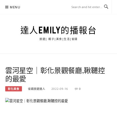
Skip
MENU
to
content
達人EMILY的播報台
旅遊| 親子|美食|生活|省錢
雲河星空｜彰化景觀餐廳,鞦韆控
的最愛
彰化美食
省錢旅遊達人
2022-09-16
0