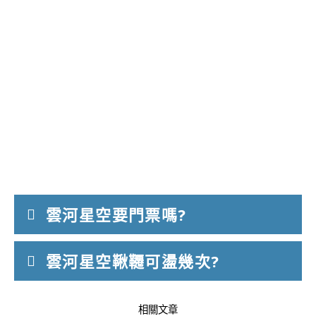
雲河星空要門票嗎?
雲河星空鞦韆可盪幾次?
相關文章