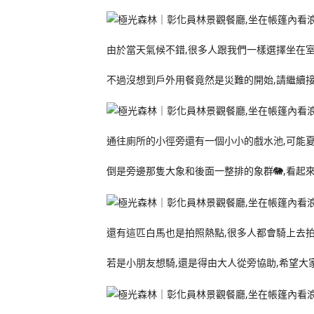
由於當天氣候不錯,很多人跟我們一樣選擇坐在
不過沒想到戶外用餐竟然是災難的開始,請繼續接
通往廁所的小徑旁還有一個小小的戲水池,可能夏
倒是旁邊那隻大象和後面一整排的象群🐘,看起
還有這匹白馬也是拍照熱點,很多人都會騎上去
若是小朋友想騎,還是得由大人從旁協助,希望大