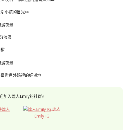
引小孩的目光👀
分浪漫
空檔
是舉辦戶外婚禮的好場地
迎加入達人Emily的社群⭐
達人
Emily IG