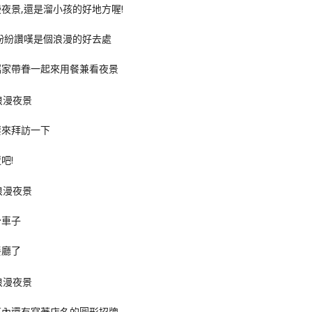
夜景,還是溜小孩的好地方喔!
紛紛讚嘆是個浪漫的好去處
攜家帶眷一起來用餐兼看夜景
要來拜訪一下
吧!
少車子
餐廳了
亭內還有寫著店名的圓形招牌