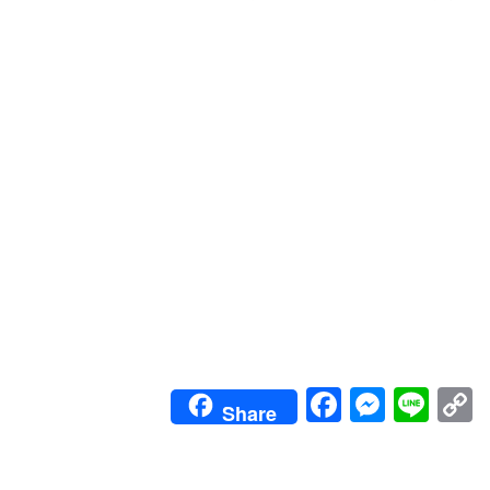
Faceboo
Messe
Lin
Share
L