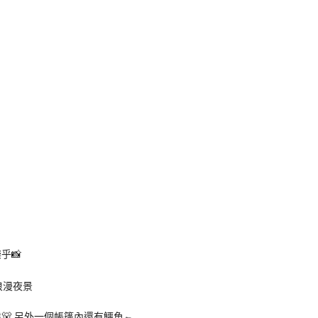
乎📸
,另外一個帳篷內還有鱷魚🐊