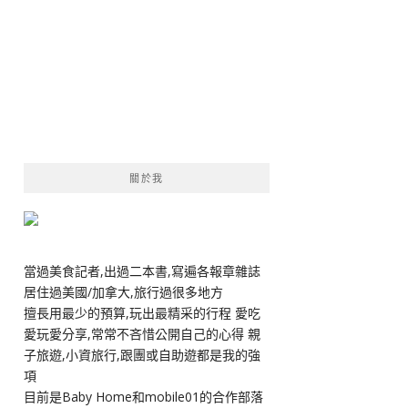
關於我
當過美食記者,出過二本書,寫遍各報章雜誌
居住過美國/加拿大,旅行過很多地方
擅長用最少的預算,玩出最精采的行程 愛吃
愛玩愛分享,常常不吝惜公開自己的心得 親
子旅遊,小資旅行,跟團或自助遊都是我的強
項
目前是Baby Home和mobile01的合作部落