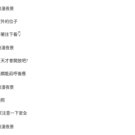
室外的位子
著往下看👇
天才會開放吧?
來頗能前呼後應
拍照
家注意一下安全