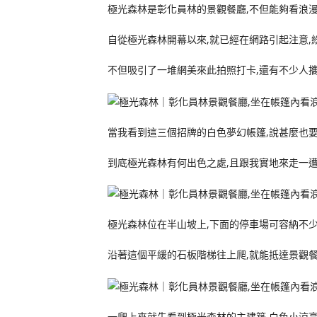
極光森林是彰化員林的景觀餐廳,不但能夠看浪漫
自從極光森林開幕以來,就已經在網路引起注意,
不但吸引了一堆網美來此拍照打卡,還有不少人
當我看到這三個招牌的白色夢幻帳篷,說甚麼也
到底極光森林有何出色之處,且跟我實地來走一遭
極光森林位在半山坡上,下面的停車場可容納不
沿著這個平緩的石板階梯往上爬,就能抵達景觀
一爬上來就先看到極光森林的主建築,白色小涼