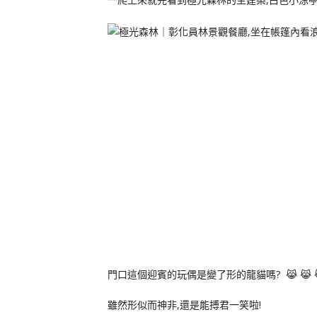
門口這個迎賓的玩偶是變了形的龍貓嗎? 😹 😹 
雖然形似而神非,還是能搏君一笑啦!