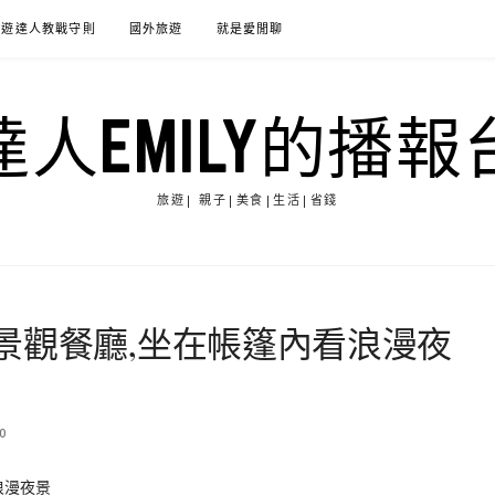
旅遊達人教戰守則
國外旅遊
就是愛閒聊
達人EMILY的播報
旅遊| 親子|美食|生活|省錢
景觀餐廳,坐在帳篷內看浪漫夜
0