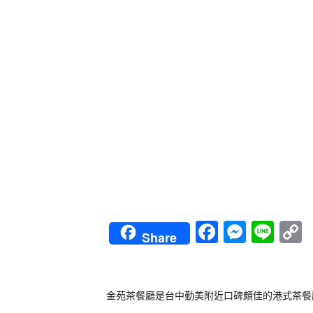
Faceboo
Messe
Lin
Share
L
金苑茶餐廳是台中勤美附近口碑頗佳的港式茶餐