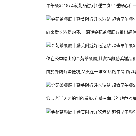
早午餐$218起,就能品嘗到1種主食+4種點心
向來愛吃港點的我,一聽說金苑茶餐廳有推出超值
位在公益路上的金苑茶餐廳,其實距離勤美誠品和
由於外觀有些低調,又夾在一堆3C店的中間,所
仰頭老半天才拍到的看板,立體三角形的藍色招