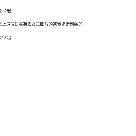
牆壁上這個鑲著英國女王圖片的茶壺還挺別緻的