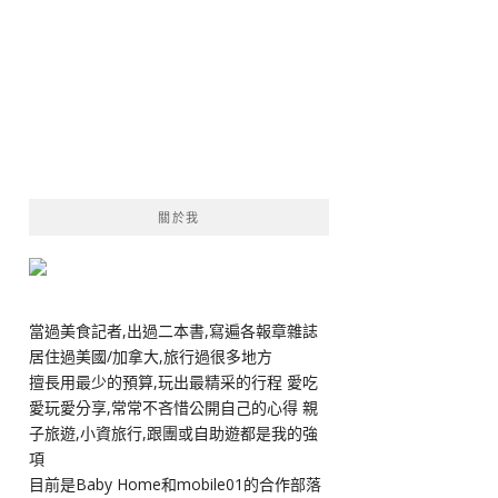
關於我
當過美食記者,出過二本書,寫遍各報章雜誌
居住過美國/加拿大,旅行過很多地方
擅長用最少的預算,玩出最精采的行程 愛吃
愛玩愛分享,常常不吝惜公開自己的心得 親
子旅遊,小資旅行,跟團或自助遊都是我的強
項
目前是Baby Home和mobile01的合作部落