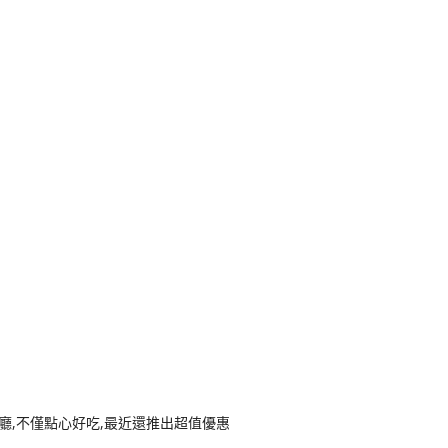
k
nger
e
Copy
ink
廳,不僅點心好吃,最近還推出超值優惠