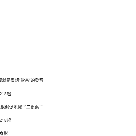
其實就是粵語”飲茶”的發音
能很侷促地擺了二張桌子
身影