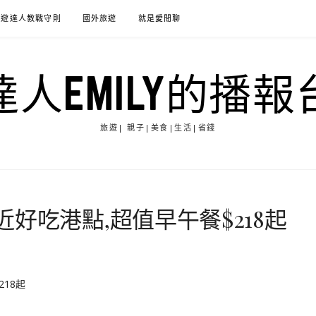
旅遊達人教戰守則
國外旅遊
就是愛閒聊
達人EMILY的播報
旅遊| 親子|美食|生活|省錢
好吃港點,超值早午餐$218起