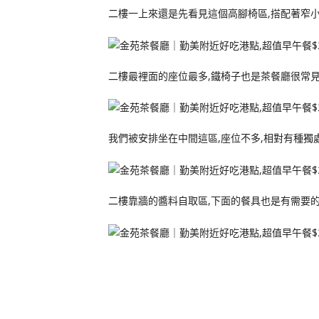
二樓一上來還是先看見這個高腳椅區,搭配著窄小
二樓最裡面的座位最多,鐵椅子也是茶餐廳很常
我們被安排坐在中間這區,座位不多,相對有種獨
二樓靠牆的醬料自取區,下面的餐具也是有需要