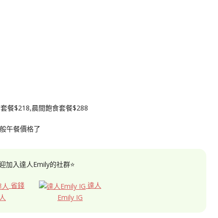
$218,晨間飽食套餐$288
是一般午餐價格了
迎加入達人Emily的社群⭐
省錢
達人
人
Emily IG