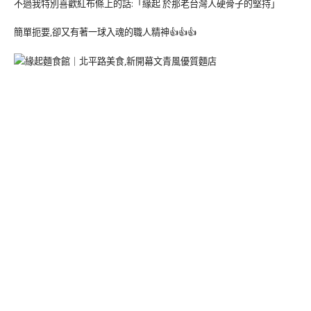
不過我特別喜歡紅布條上的話:「緣起 於那老台灣人硬骨子的堅持」
簡單扼要,卻又有著一球入魂的職人精神👍👍👍