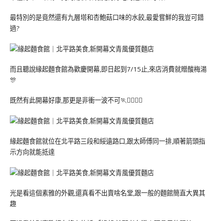
最特別的是竟然還有九層塔和杏鮑菇口味的水餃,最愛嘗鮮的我豈可錯
過?
而且聽說緣起麵食館為歡慶開幕,即日起到7/15止,來店消費就贈酸梅湯
🎊
既然有此開幕好康,那更是非衝一波不可🏃🏃‍♂️🏃‍♂️
緣起麵食館就位在北平路三段和綏遠路口,跟太師傅同一排,順著箭頭指
示方向就能抵達
光是看這個素雅的外觀,還真看不出賣啥名堂,跟一般的麵館簡直大異其
趣