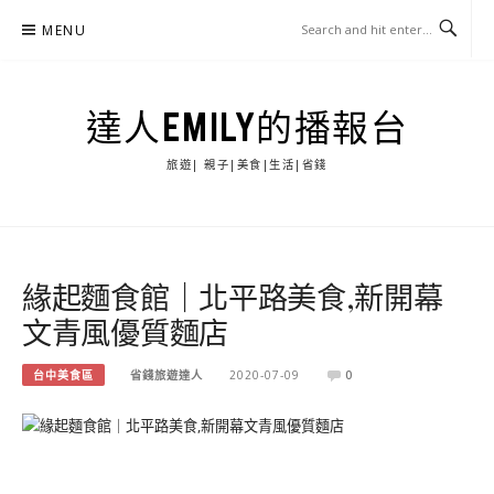
Skip
MENU
to
content
達人EMILY的播報台
旅遊| 親子|美食|生活|省錢
緣起麵食館｜北平路美食,新開幕
文青風優質麵店
台中美食區
省錢旅遊達人
2020-07-09
0