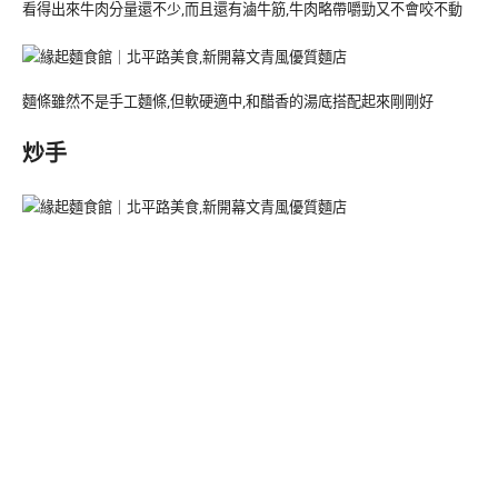
看得出來牛肉分量還不少,而且還有滷牛筋,牛肉略帶嚼勁又不會咬不動
麵條雖然不是手工麵條,但軟硬適中,和醋香的湯底搭配起來剛剛好
炒手