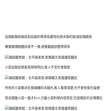
這個點餐結帳區和前面的煮食區都特別用木製的裝潢區隔開來
確實跟傳統麵店很不一樣,視覺觀感卻整齊得多
小菜自取區倒是寫得很明白,客人不至於會錯意
所有的小菜都冰在玻璃櫃的冰箱內,客人看得清楚,也不會有衛生疑慮
而且圓盤小菜一盤才$20,方盤小菜則視內容而定,仍是親民的合理價位