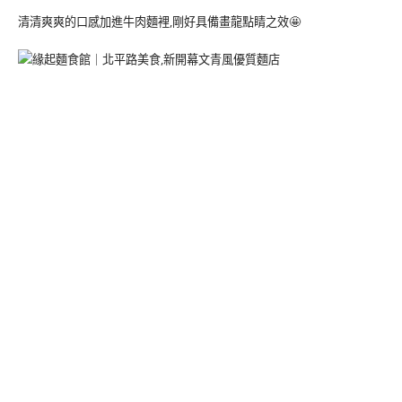
清清爽爽的口感加進牛肉麵裡,剛好具備畫龍點睛之效🤩