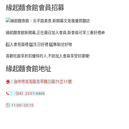
緣起麵食館會員招募
緣起麵食館新開幕,正在廣召加入會員,新會員可享三重好禮🎁
1️⃣入會見面禮 2️⃣生日好禮 3️⃣集點兌好物
喜歡吃飯享折扣優待的人,不妨加入會員享受好康喔!
緣起麵食館地址
🏠：台中市北屯區北平路三段75之11號
📞：（04）2237-4466
🕚: 11:00~20:15