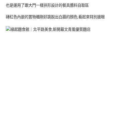
也是運用了跟大門一樣拱形設計的餐具醬料自取區
磚紅色內嵌的置物櫃剛好跳脫出白牆的顏色,看起來特別搶眼