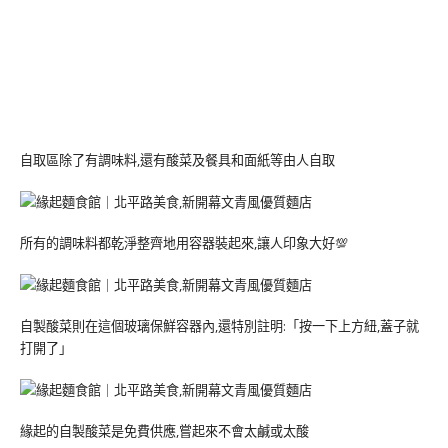
自取區除了有調味料,還有酸菜及餐具和面紙等由人自取
所有的調味料都乾淨整齊地用容器裝起來,讓人印象大好💯
自製酸菜則在這個玻璃保鮮容器內,還特別註明:「按一下上方紐,蓋子就
打開了」
緣起的自製酸菜是免費供應,嘗起來不會太鹹或太酸