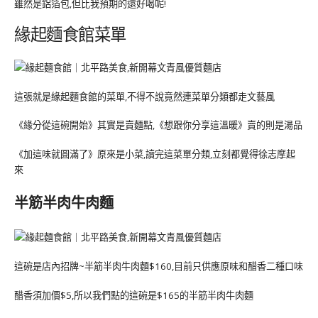
雖然是鋁箔包,但比我預期的還好喝呢!
緣起麵食館菜單
這張就是緣起麵食館的菜單,不得不說竟然連菜單分類都走文藝風
《緣分從這碗開始》其實是賣麵點,《想跟你分享這溫暖》賣的則是湯品
《加這味就圓滿了》原來是小菜,讀完這菜單分類,立刻都覺得徐志摩起
來
半筋半肉牛肉麵
這碗是店內招牌~半筋半肉牛肉麵$160,目前只供應原味和醋香二種口味
醋香須加價$5,所以我們點的這碗是$165的半筋半肉牛肉麵