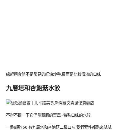
緣起麵食館不是常見的紅油炒手,反而是比較清淡的口味
九層塔和杏鮑菇水餃
不得不提一下它們隱藏版的菜單~特殊口味的水餃
一盤8顆$60,有九層塔和杏鮑菇二種口味,我們索性都點來試試