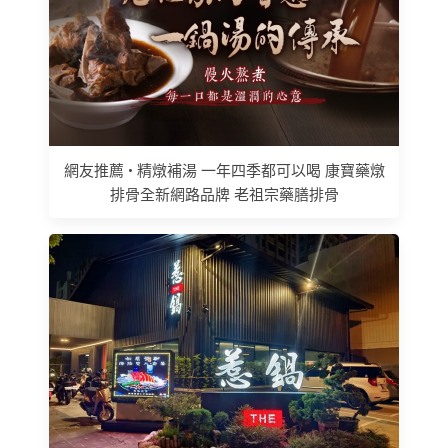
網友推薦 • 精燉補湯 一年四季都可以喝 康寶藥燉
排骨全新網路品牌 老祖宗藥膳排骨