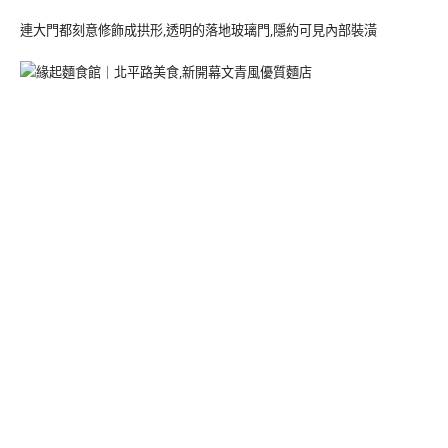
連大門都刻意修飾成拱形,透明的落地玻璃門,隱約可見內部裝潢