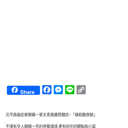
Facebook
Messenger
Line
Copy
Share
Link
北平路最近新開幕一家文青風優質麵店~「緣起麵食館」
不僅有令人眼睛一亮的用餐環境,更有好吃的麵點和小菜