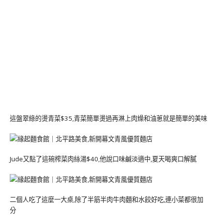
這盤翠綠的燙青菜$35,青菜簡單燙過再淋上肉燥和油蔥就是簡單的美味
Jude又點了這碗榨菜肉絲湯$40,他說口味鹹淡適中,夏天喝爽口解膩
二個人吃了這麼一大桌,除了半筋半肉牛肉麵和水餃好吃,連小菜都很加
分