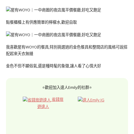
點餐櫃檯上有供應簡單的檸檬水,歡迎自取
我喜歡屋有WOYO的餐具,特別挑選過的金色餐具和整間店的風格可說搭
配起來天衣無縫
金色不但不顯俗氣,還是種時髦的象徵,讓人看了心情大好
⭐歡迎加入達人Emily的社群⭐
省錢旅
遊達人