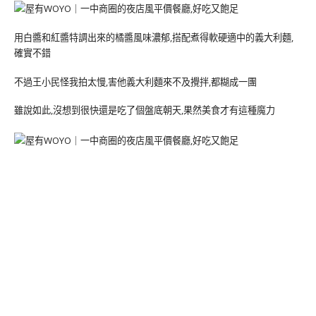
用白醬和紅醬特調出來的橘醬風味濃郁,搭配煮得軟硬適中的義大利麵,
確實不錯
不過王小民怪我拍太慢,害他義大利麵來不及攪拌,都糊成一團
雖說如此,沒想到很快還是吃了個盤底朝天,果然美食才有這種魔力