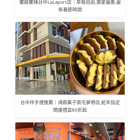
饗麻饗辣台中LaLaport店｜草莓自由,壽星優惠,最
新春節時間
台中伴手禮推薦｜鴻鼎菓子南屯夢想店,蛇年指定
開運禮盒86折起