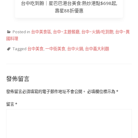
台中吃到飽｜星巴巴港台美食:熱炒港點$698起,
壽星88折優惠
Posted in
台中美食區
,
台中~主題餐廳
,
台中~火鍋/吃到飽
,
台中~異
國料理
Tagged
台中美食
,
一中街美食
,
台中火鍋
,
台中義大利麵
發佈留言
發佈留言必須填寫的電子郵件地址不會公開。
必填欄位標示為
*
留言
*