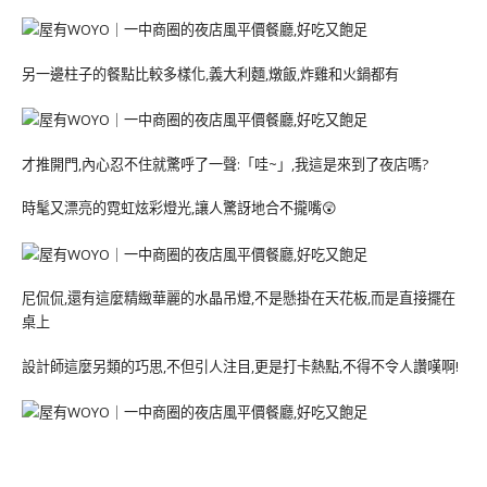
另一邊柱子的餐點比較多樣化,義大利麵,燉飯,炸雞和火鍋都有
才推開門,內心忍不住就驚呼了一聲:「哇~」,我這是來到了夜店嗎?
時髦又漂亮的霓虹炫彩燈光,讓人驚訝地合不攏嘴😲
尼侃侃,還有這麼精緻華麗的水晶吊燈,不是懸掛在天花板,而是直接擺在
桌上
設計師這麼另類的巧思,不但引人注目,更是打卡熱點,不得不令人讚嘆啊!