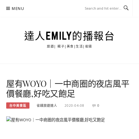
Skip
MENU
to
content
達人EMILY的播報台
旅遊| 親子|美食|生活|省錢
屋有WOYO｜一中商圈的夜店風平
價餐廳,好吃又飽足
台中美食區
省錢旅遊達人
2020-04-08
0