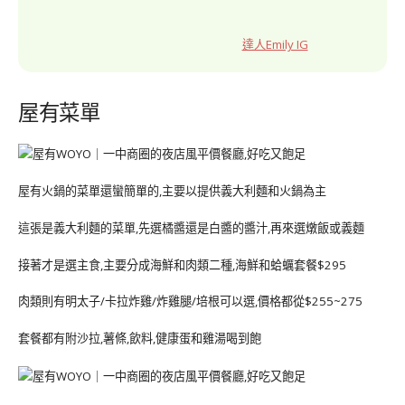
達人Emily IG
屋有菜單
屋有火鍋的菜單還蠻簡單的,主要以提供義大利麵和火鍋為主
這張是義大利麵的菜單,先選橘醬還是白醬的醬汁,再來選燉飯或義麵
接著才是選主食,主要分成海鮮和肉類二種,海鮮和蛤蠣套餐$295
肉類則有明太子/卡拉炸雞/炸雞腿/培根可以選,價格都從$255~275
套餐都有附沙拉,薯條,飲料,健康蛋和雞湯喝到飽