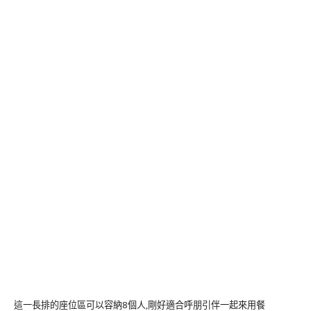
這一長排的座位區可以容納8個人,剛好適合呼朋引伴一起來用餐