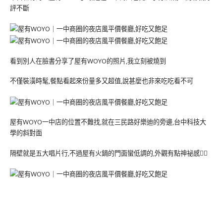
評不斷
看到別人在臉書分享了屋有WOYO的照片,我立刻被燒到
不僅裝潢時髦,餐點看起來份量多又超值,說甚麼也非來吃吃看不可
屋有WOYO一中店的位置不難找,就在三民路好樂迪的旁邊,台中科技大
學的斜對面
隔壁就是五大唱片行,不過屋有火鍋的門面蠻低調的,外觀有點神祕感🕵️‍♂️