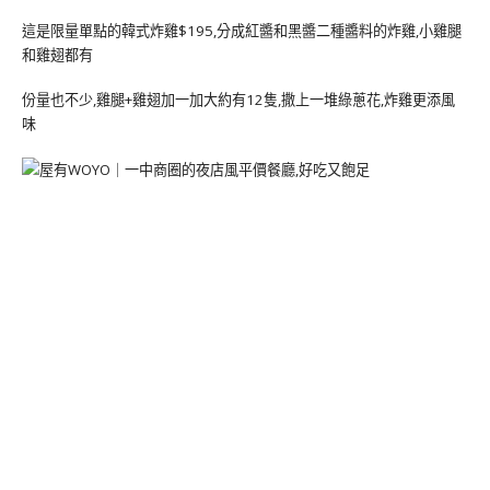
這是限量單點的韓式炸雞$195,分成紅醬和黑醬二種醬料的炸雞,小雞腿
和雞翅都有
份量也不少,雞腿+雞翅加一加大約有12隻,撒上一堆綠蔥花,炸雞更添風
味