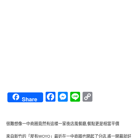
Facebook
Messenger
Line
Copy
Share
Link
很難想像一中商圈竟然有這樣一家夜店風餐廳,餐點更是相當平價
來自新竹的「屋有WOYO」最近在一中商圈也開起了分店,甫一開幕就好