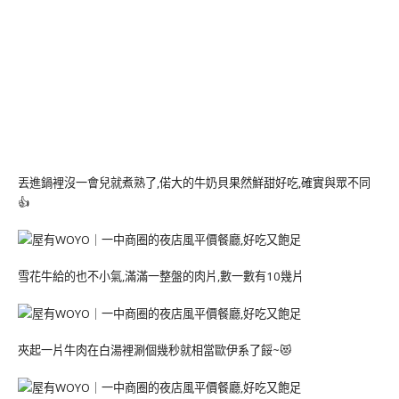
丟進鍋裡沒一會兒就煮熟了,偌大的牛奶貝果然鮮甜好吃,確實與眾不同
👍
雪花牛給的也不小氣,滿滿一整盤的肉片,數一數有10幾片
夾起一片牛肉在白湯裡涮個幾秒就相當歐伊系了餒~😻