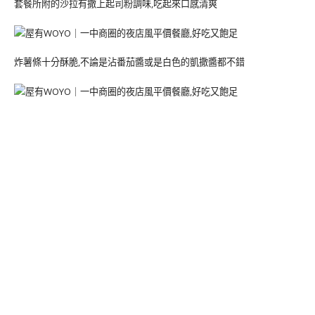
套餐所附的沙拉有撒上起司粉調味,吃起來口感清爽
炸薯條十分酥脆,不論是沾番茄醬或是白色的凱撒醬都不錯