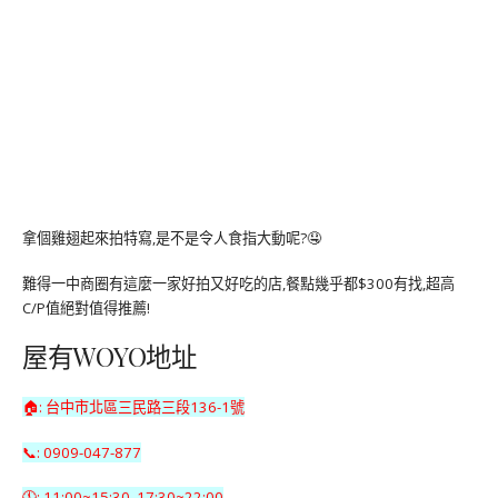
拿個雞翅起來拍特寫,是不是令人食指大動呢?🤤
難得一中商圈有這麼一家好拍又好吃的店,餐點幾乎都$300有找,超高
C/P值絕對值得推薦!
屋有WOYO地址
🏠: 台中市北區三民路三段136-1號
📞: 0909-047-877
🕚: 11:00~15:30 17:30~22:00