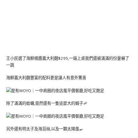
王小民選了海鮮橘醬義大利麵$295,一端上桌我們還被滿滿的份量嚇了
一跳
海鮮義大利麵豐富的配料更是讓人有意外驚喜
除了滿滿的蛤蠣,竟然還有一隻這麼大的蝦子🦐
另外還有明太子及海苔絲,以及一顆太陽蛋🍳