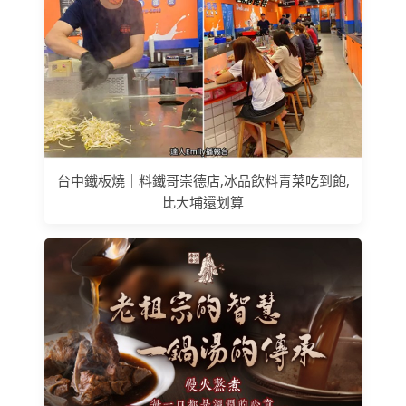
台中鐵板燒｜料鐵哥崇德店,冰品飲料青菜吃到飽,
比大埔還划算