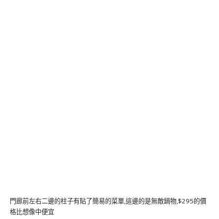
門廊前左右二邊的柱子有貼了簡易的菜單,這邊的是無敵鍋物,$295的價
格比想像中便宜