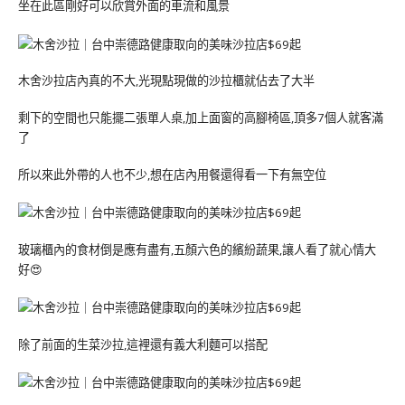
坐在此區剛好可以欣賞外面的車流和風景
木舍沙拉店內真的不大,光現點現做的沙拉櫃就佔去了大半
剩下的空間也只能擺二張單人桌,加上面窗的高腳椅區,頂多7個人就客滿
了
所以來此外帶的人也不少,想在店內用餐還得看一下有無空位
玻璃櫃內的食材倒是應有盡有,五顏六色的繽紛蔬果,讓人看了就心情大
好😍
除了前面的生菜沙拉,這裡還有義大利麵可以搭配