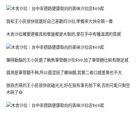
我和王小民很快就選好自己喜歡的沙拉,準備來大快朵頤一番
木舍沙拉確實連餐具和餐盤都是木製的,拿在手中有種溫潤的質感
懶得動腦的王小民選了鮪魚筆管麵沙拉$98,加了筆管麵比較有飽足感
猜測是筆管麵不夠,所以還混搭了螺絲麵,其實二者口感差異也不大
狼吞虎嚥的王小民很快就磕光光,好在我有事先拍下來,否則可能只剩空
木碗了😅