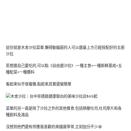
這份就是木舍沙拉菜單,懶得動腦筋的人可以選最上方已經搭配好的主廚
沙拉
若想選自己愛吃的,可以點《自由選沙拉》:一種主食+一種新鮮基底+五
種配菜+一種醬料
看起來似乎很複雜,點起來其實還蠻簡單
菜單的另一面是除了沙拉之外的其他餐食,包括熱壓吐司,吐司厚片和各
種飲料及湯品
沒想到他們還有供應我喜歡的英國唐寧茶,立刻加分不少🤩