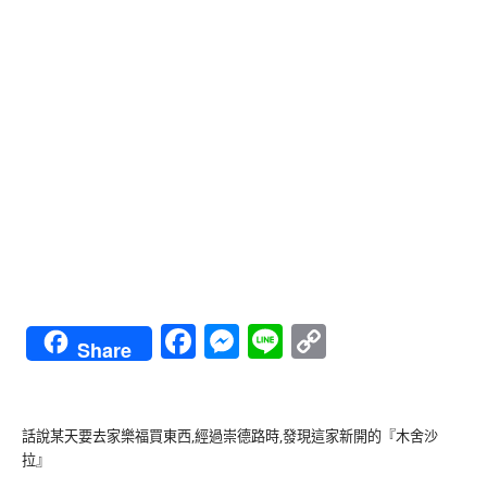
Facebook
Messenger
Line
Copy
Share
Link
話說某天要去家樂福買東西,經過崇德路時,發現這家新開的『木舍沙
拉』