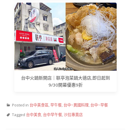
台中火鍋新開店｜联亭泡菜鍋大德店,即日起到
9/30開幕優惠9折
Posted in
台中美食區
,
早午餐
,
台中~異國料理
,
台中~早餐
Tagged
台中美食
,
台中早午餐
,
沙拉專賣店