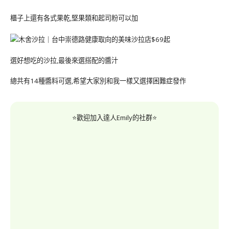
櫃子上還有各式果乾,堅果類和起司粉可以加
選好想吃的沙拉,最後來選搭配的醬汁
總共有14種醬料可選,希望大家別和我一樣又選擇困難症發作
⭐歡迎加入達人Emily的社群⭐