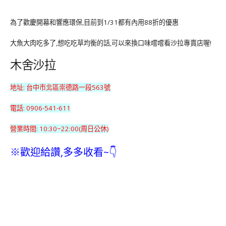
為了歡慶開幕和響應環保,目前到1/31都有內用88折的優惠
大魚大肉吃多了,想吃吃草均衡的話,可以來換口味嚐嚐看沙拉專賣店喔!
木舍沙拉
地址: 台中市北區崇德路一段563號
電話: 0906-541-611
營業時間: 10:30~22:00(周日公休)
※歡迎給讚,多多收看~👇