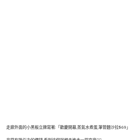
走廊外面的小黑板立牌寫著:「歡慶開幕,蒸氣水煮蛋,筆管麵沙拉$69」