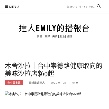
Skip
MENU
to
content
達人EMILY的播報台
旅遊| 親子|美食|生活|省錢
木舍沙拉｜台中崇德路健康取向的
美味沙拉店$69起
台中美食區
省錢旅遊達人
2020-01-08
0