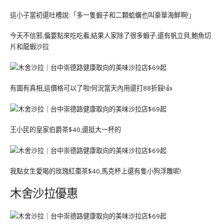
這小子當初還吐槽說:「多一隻蝦子和二顆蛤蠣也叫豪華海鮮啊!」
今天不信邪,偏要點來吃吃看,結果人家除了很多蝦子,還有帆立貝,鮑魚切
片和龍蝦沙拉
有圖有真相,這價格可以了啦!何況當天內用還打88折餒!👍
王小民的皇家伯爵茶$40,還挺大一杯的
我點女生愛喝的玫瑰紅棗茶$40,馬克杯上還有隻小狗浮雕呢!
木舍沙拉優惠