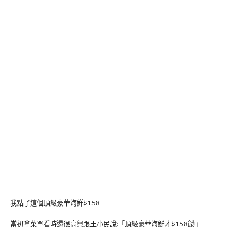
我點了這個頂級豪華海鮮$158
當初拿菜單看時還很高興跟王小民說:「頂級豪華海鮮才$158餒!」