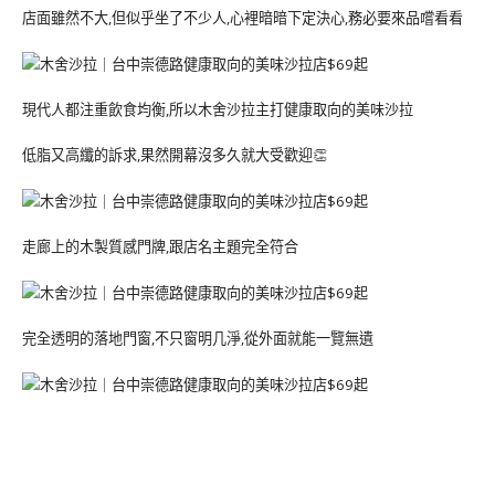
店面雖然不大,但似乎坐了不少人,心裡暗暗下定決心,務必要來品嚐看看
現代人都注重飲食均衡,所以木舍沙拉主打健康取向的美味沙拉
低脂又高纖的訴求,果然開幕沒多久就大受歡迎👏
走廊上的木製質感門牌,跟店名主題完全符合
完全透明的落地門窗,不只窗明几淨,從外面就能一覽無遺