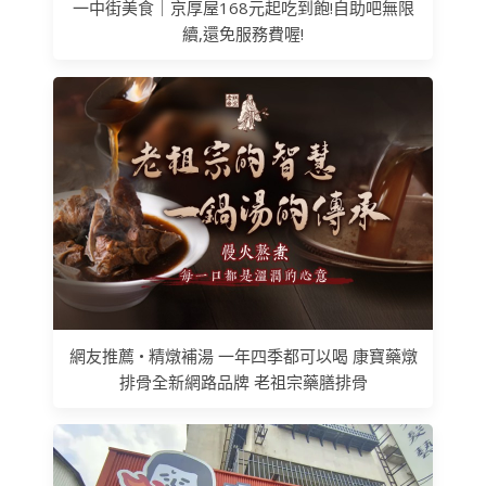
一中街美食｜京厚屋168元起吃到飽!自助吧無限
續,還免服務費喔!
網友推薦 • 精燉補湯 一年四季都可以喝 康寶藥燉
排骨全新網路品牌 老祖宗藥膳排骨