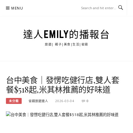
Skip
MENU
to
content
達人EMILY的播報台
旅遊| 親子|美食|生活|省錢
台中美食｜發愣吃健行店,雙人套
餐$518起,米其林推薦的好味道
未分類
省錢旅遊達人
2026-03-04
0