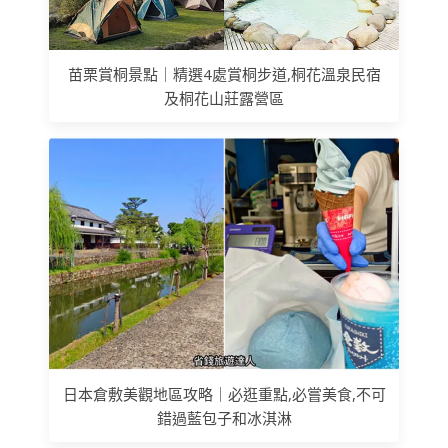
苗栗賞桐景點｜精選4處賞桐步道,桐花溫泉民宿
及桐花山莊露營區
日本倉敷美觀地區攻略｜必逛重點,必嘗美食,不可
錯過藍包子和冰淇淋