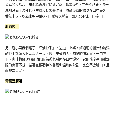
菜真的沒話說！米血糕處理得恰到好處，軟糯Q彈，完全不黏牙，每一
塊都沾滿了濃郁的花生粉和特製醬油膏，甜鹹交織的滋味在口中蔓延，
香氣十足。吃起來軟中帶Q，口感層次豐富，讓人忍不住一口接一口！
紅油抄手
另一道小菜我們選了「紅油抄手」。這道一上桌，紅通通的醬汁和飽滿
的抄手就讓人眼睛為之一亮。抄手皮薄餡大，肉餡飽滿紮實，一口咬
下，肉汁的鮮甜與紅油的麻辣香氣瞬間在口中爆開！它的辣度是那種舒
服的麻而不辣，帶著花椒獨特的香氣和溫和的辣勁，完全不會嗆口，反
而非常開胃。
青菜豆腐湯