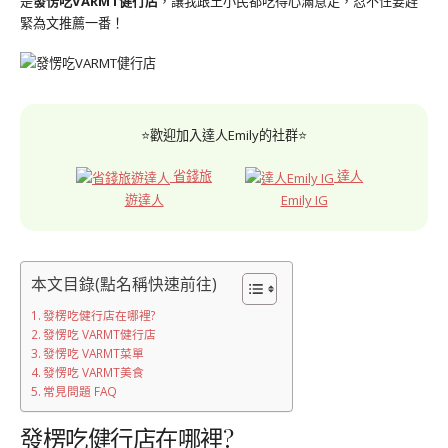
是
發愣吃VARMT健行店
，讓我跟王小民都吃得心滿意足，忍不住要趕
緊為文推薦一番！
⭐歡迎加入達人Emily的社群⭐
省錢旅
達人
遊達人
Emily IG
本文目錄(點名稱快速前往)
發楞吃健行店在哪裡?
發愣吃 VARMT健行店
發愣吃 VARMT菜單
發愣吃 VARMT美食
常見問題 FAQ
發楞吃健行店在哪裡?