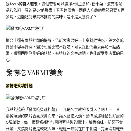
是
$518的雙人套餐
，這個套餐可以選擇2份主食和2份小菜，還有附湯
品和飲料，真的是CP值爆表！看看這價格，兩個人吃飽飽竟然只要五百
多塊，還能吃到米其林推薦的美味，是不是太划算了？
櫃台上還有關於拌麵的提醒，告訴大家最好一上桌就趕快吃，等太久乾
拌麵不容易拌開，變冷也會比較不好吃，可以跟他們要求再加一點熱
湯，讓麵回到剛剛好的狀態，有這樣的文字說明，也能感受到店家的用
心
發愣吃 VARMT美食
發愣吃炙魂拌麵
我點的這碗「發愣吃炙魂拌麵」，光是名字就夠吸引人了吧！一上桌，
那炙燒過的肉片香氣撲鼻而來，讓人食指大動。麵條是那種恰到好處的
Q彈帶勁，每一根麵條都均勻吸附著特製的醬汁，鹹香夠味，卻又不會
死鹹。叉燒肉片更是軟嫩入味，輕輕一咬就在口中化開，完全沒有乾柴