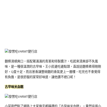
麵條滑順爽口，搭配著滿滿的青蔥和特製醬汁，吃起來清爽卻不失風
味，是一種很溫潤的古早味。王小民邊吃邊點頭，直說這麵條煮得剛剛
好，Q度十足，而且蔥香讓整碗麵的香氣更上一層樓，吃完也不會覺得
有負擔，是很舒服的家常好味道，讓他讚不絕口呢！
古早味米血糕
小菜我們點了網路上大家幾乎都稱讚的「古早味米血糕」。果然這道小