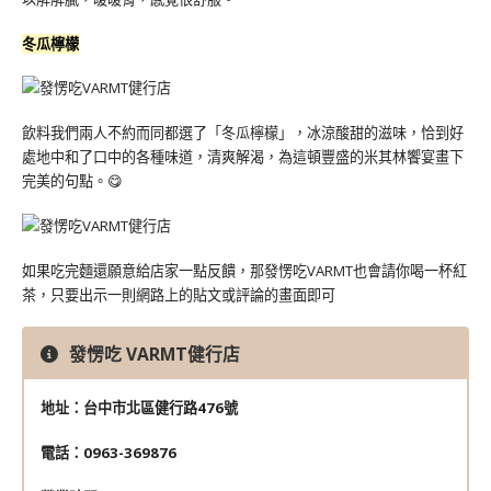
冬瓜檸檬
飲料我們兩人不約而同都選了「冬瓜檸檬」，冰涼酸甜的滋味，恰到好
處地中和了口中的各種味道，清爽解渴，為這頓豐盛的米其林饗宴畫下
完美的句點。😋
如果吃完麵還願意給店家一點反饋，那發愣吃VARMT也會請你喝一杯紅
茶，只要出示一則網路上的貼文或評論的畫面即可
發愣吃 VARMT健行店
地址：台中市北區健行路476號
電話：0963-369876