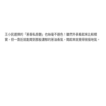
王小民選擇的「蔥香私房麵」也絲毫不遜色！雖然外表看起來比較樸
實，但一靠近就能聞到那股濃郁的蔥油香氣，聞起來就覺得很接地氣。