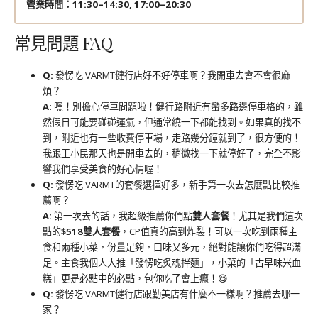
營業時間：11:30–14:30, 17:00–20:30
常見問題 FAQ
Q:
發愣吃 VARMT健行店好不好停車啊？我開車去會不會很麻
煩？
A:
嘿！別擔心停車問題啦！健行路附近有蠻多路邊停車格的，雖
然假日可能要碰碰運氣，但通常繞一下都能找到。如果真的找不
到，附近也有一些收費停車場，走路幾分鐘就到了，很方便的！
我跟王小民那天也是開車去的，稍微找一下就停好了，完全不影
響我們享受美食的好心情喔！
Q:
發愣吃 VARMT的套餐選擇好多，新手第一次去怎麼點比較推
薦啊？
A:
第一次去的話，我超級推薦你們點
雙人套餐
！尤其是我們這次
點的
$518雙人套餐
，CP值真的高到炸裂！可以一次吃到兩種主
食和兩種小菜，份量足夠，口味又多元，絕對能讓你們吃得超滿
足。主食我個人大推「發愣吃炙魂拌麵」，小菜的「古早味米血
糕」更是必點中的必點，包你吃了會上癮！😋
Q:
發愣吃 VARMT健行店跟勤美店有什麼不一樣啊？推薦去哪一
家？