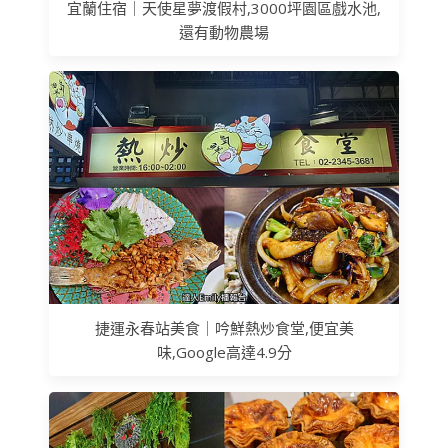
宜蘭住宿｜天使星夢渡假村,3000坪園區戲水池,
還有動物農場
捷運永春站美食｜吟鮮熱炒食堂,便宜美
味,Google高達4.9分