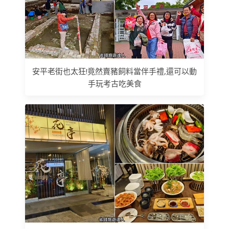
安平老街也太狂!竟然賣豬飼料當伴手禮,還可以動
手玩考古吃美食