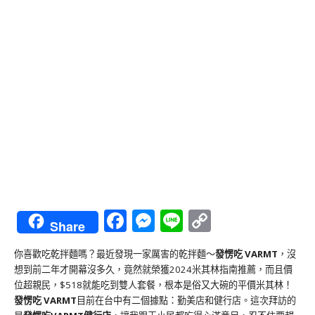
Facebook
Messenger
Line
Copy
Share
Link
你喜歡吃乾拌麵嗎？最近發現一家厲害的乾拌麵～
發愣吃 VARMT
，沒
想到前二年才開幕沒多久，竟然就榮獲2024米其林指南推薦，而且價
位超親民，$518就能吃到雙人套餐，根本是俗又大碗的平價米其林！
發愣吃 VARMT
目前在台中有二個據點：勤美店和健行店。這次拜訪的