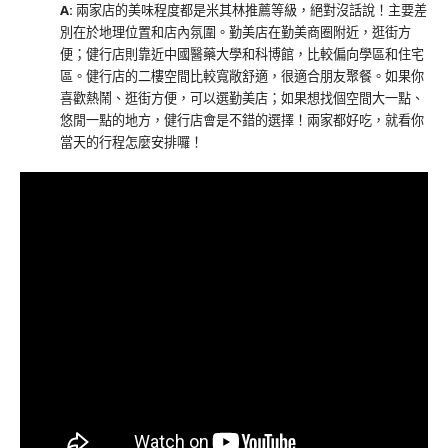
A:
兩家店的美味程度都是米其林推薦等級，絕對沒話說！主要差
別在於地理位置和店內氛圍。勤美店在勤美商圈附近，逛街方
便；健行店則靠近中國醫藥大學和科博館，比較偏向學區和住宅
區。健行店的二樓空間比較寬敞舒適，很適合朋友聚餐。如果你
喜歡熱鬧、逛街方便，可以選勤美店；如果想找個空間大一點、
悠閒一點的地方，健行店會是不錯的選擇！兩家都好吃，就看你
當天的行程怎麼安排囉！