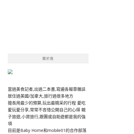
關於我
當過美食記者,出過二本書,寫遍各報章雜誌
居住過美國/加拿大,旅行過很多地方
擅長用最少的預算,玩出最精采的行程 愛吃
愛玩愛分享,常常不吝惜公開自己的心得 親
子旅遊,小資旅行,跟團或自助遊都是我的強
項
目前是Baby Home和mobile01的合作部落