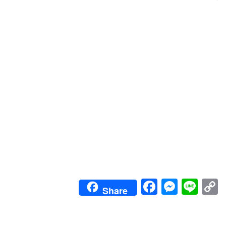
Faceboo
Messe
Lin
Share
L