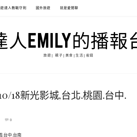
旅遊達人教戰守則
國外旅遊
就是愛閒聊
達人EMILY的播報
旅遊| 親子|美食|生活|省錢
10/18新光影城,台北.桃園.台中.
0