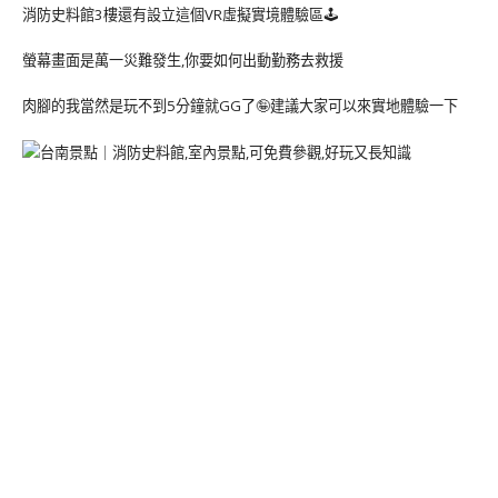
消防史料館3樓還有設立這個VR虛擬實境體驗區🕹
螢幕畫面是萬一災難發生,你要如何出動勤務去救援
肉腳的我當然是玩不到5分鐘就GG了🤪建議大家可以來實地體驗一下