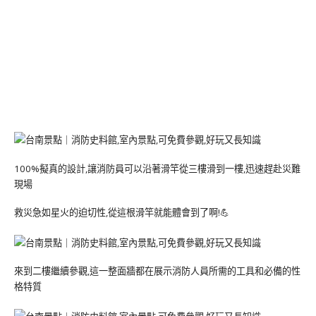
100%擬真的設計,讓消防員可以沿著滑竿從三樓滑到一樓,迅速趕赴災難
現場
救災急如星火的迫切性,從這根滑竿就能體會到了啊!💪
來到二樓繼續參觀,這一整面牆都在展示消防人員所需的工具和必備的性
格特質