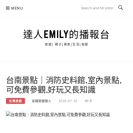
Skip
MENU
to
content
達人EMILY的播報台
旅遊| 親子|美食|生活|省錢
台南景點｜消防史料館,室內景點,
可免費參觀,好玩又長知識
台灣旅遊
省錢旅遊達人
2020-07-10
0