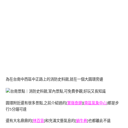
為在台南中西區中正路上的消防史料館,就在一個大圓環旁邊
圓環附近還有很多景點,之前介紹過的[
鷲嶺食肆
][
南區氣象中心
]都是步
行5分鐘可達
還有大名鼎鼎的[
林百貨
]和充滿文藝氣息的[
蝸牛巷
]也都離此不遠