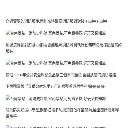
穿過實際的消防服後,還能來這邊玩消防服對對碰👨🏻‍🚒👩🏻‍🚒
透過這種配對遊戲,小朋友更能理解消防隊員執行勤務時必須搭配恰當的
服裝
這個2010年公共安全周紀念品是三個不同顏色,全副武裝的消防娃娃
下面還寫著「壹番の射水手」可別眼殘看成射手座嘿!😂😂😂
關於防災知識小學堂,則是把很多防災知識放在籤筒內,抽出籤牌就能獲
得解答