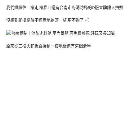
我們繼續往二樓走,樓梯口還有台南市府消防局的Q版立牌讓人拍照
沒想到爬樓梯時不經意地抬頭一望,更不得了~👇
原來從三樓天花板直接到一樓地板還有這個滑竿