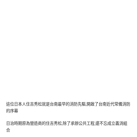
這位日本人住吉秀松就是台南最早的消防先驅,開啟了台南近代常備消防
的序幕
日治時期原為營造商的住吉秀松,除了承辦公共工程,還不忘成立義消組
合