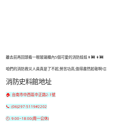
離去前再回頭看一眼玻璃櫃內5個可愛的消防娃娃👨‍🚒 👩‍🚒
咱們的消防救災人員真是了不起,勞苦功高,值得肅然起敬啊!👏
消防史料館地址
🏠: 台南市中西區中正路2-1號
📞: (06)297-5119#2202
🕘: 9:00~18:00(周一公休)