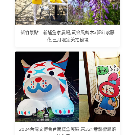
新竹景點｜新埔詹家農場,黃金風鈴木x夢幻紫藤
花,三月限定美拍秘境
2024台灣文博會台南概念展區,來321巷藝術聚落