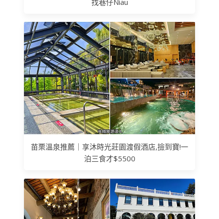
找巷仔Niau
苗栗溫泉推薦｜享沐時光莊園渡假酒店,撿到寶!一
泊三食才$5500