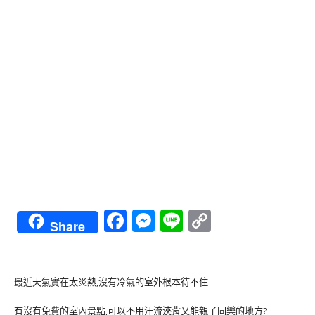
Facebook
Messenger
Line
Copy
Share
Link
最近天氣實在太炎熱,沒有冷氣的室外根本待不住
有沒有免費的室內景點,可以不用汗流浹背又能親子同樂的地方?