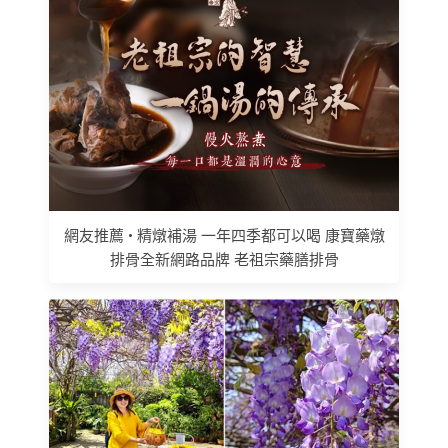
網友推薦 • 精燉補湯 一年四季都可以喝 康寶藥燉
排骨全新網路品牌 老祖宗藥膳排骨