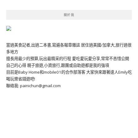
關於我
當過美食記者,出過二本書,寫遍各報章雜誌 居住過美國/加拿大,旅行過很
多地方
擅長用最少的預算,玩出最精采的行程 愛吃愛玩愛分享,常常不吝惜公開
自己的心得 親子旅遊,小資旅行,跟團或自助遊都是我的強項
目前是Baby Home和mobile01的合作部落客 大家快來跟著達人Emily吃
喝玩樂省錢遊吧!
聯絡我: painichun@gmail.com