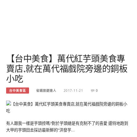
【台中美食】萬代紅芋頭美食專
賣店,就在萬代福戲院旁邊的銅板
小吃
台中美食區
省錢旅遊達人
2017-11-21
0
有人跟我一樣是芋頭控嗎?對於芋頭總是有克制不了的喜愛 還特地跑到
大甲的芋頭田去採訪最新鮮的”洪發芋…