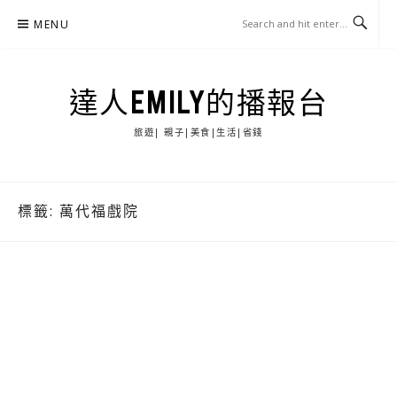
Skip
MENU
to
content
達人EMILY的播報台
旅遊| 親子|美食|生活|省錢
標籤:
萬代福戲院