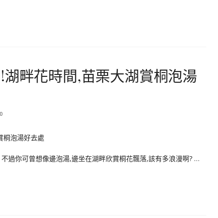
!湖畔花時間,苗栗大湖賞桐泡湯
0
 不過你可曾想像邊泡湯,邊坐在湖畔欣賞桐花飄落,該有多浪漫啊? …