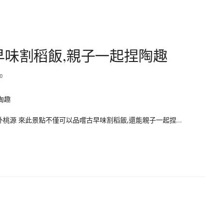
早味割稻飯,親子一起捏陶趣
0
桃源 來此景點不僅可以品嚐古早味割稻飯,還能親子一起捏…