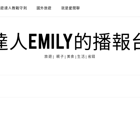
旅遊達人教戰守則
國外旅遊
就是愛閒聊
達人EMILY的播報
旅遊| 親子|美食|生活|省錢