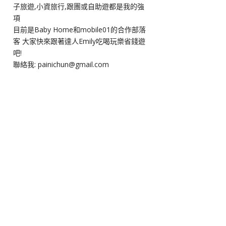
子旅遊,小資旅行,跟團或自助遊都是我的強
項
目前是Baby Home和mobile01的合作部落
客 大家快來跟著達人Emily吃喝玩樂省錢遊
吧!
聯絡我: painichun@gmail.com