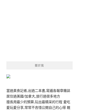
關於我
當過美食記者,出過二本書,寫遍各報章雜誌
居住過美國/加拿大,旅行過很多地方
擅長用最少的預算,玩出最精采的行程 愛吃
愛玩愛分享,常常不吝惜公開自己的心得 親