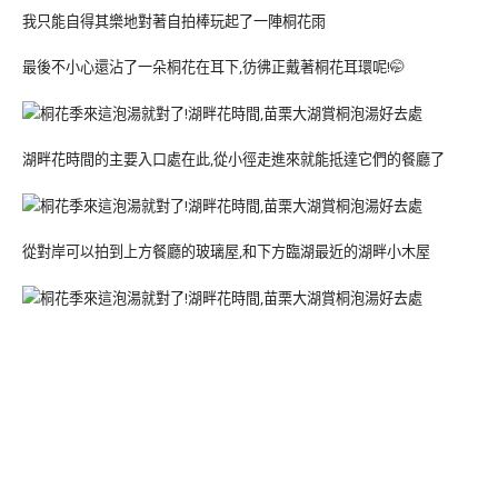
我只能自得其樂地對著自拍棒玩起了一陣桐花雨
最後不小心還沾了一朵桐花在耳下,彷彿正戴著桐花耳環呢!🤭
湖畔花時間的主要入口處在此,從小徑走進來就能抵達它們的餐廳了
從對岸可以拍到上方餐廳的玻璃屋,和下方臨湖最近的湖畔小木屋