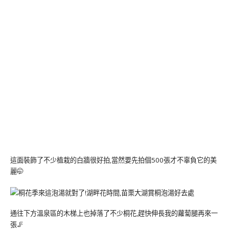
這面裝飾了不少植栽的白牆很好拍,當然要先拍個500張才不辜負它的美
麗🤭
通往下方溫泉區的木梯上也掉落了不少桐花,趕快伸長我的蘿蔔腿再來一
張🦵