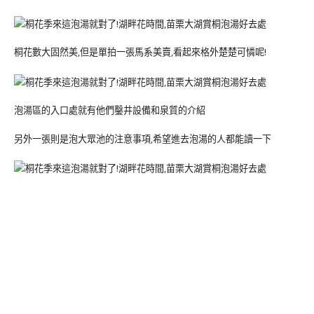
桐花數大固然美,但是單拍一張馬系美賣,看起來格外楚楚可憐呢!
泡湯區的入口處就有他們鑿井設備和泉質的介紹
另外一張則是泡大眾池的注意事項,希望進去泡湯的人都能讀一下