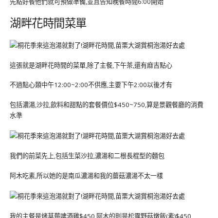
先點好餐他們就可預做準備,並且告知晚餐時間6:00開始
湖畔花時間菜單
這張就是湖畔花時間的菜單,除了主餐,下午茶,還有麻吉點心
不過點心類中午12:00~2:00不供應,主要下午2:00以後才有
包括濃湯,沙拉,飲料和甜點的套餐價位$450~750,算是景觀餐廳的消費
水準
我們的前菜先上,包括生菜沙拉,濃湯和二根長棍型的麵包
阿木吃素,所以她的是南瓜濃湯和我的蘑菇濃湯不太一樣
我的主餐是烤草莓啤酒雞$450,阿木的則是松露野菇燉飯(素)$450