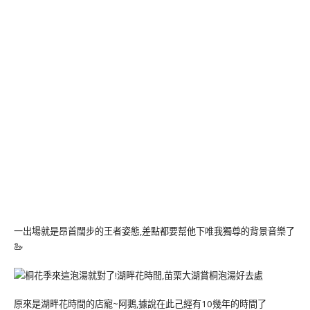
一出場就是昂首闊步的王者姿態,差點都要幫他下唯我獨尊的背景音樂了
🦢
原來是湖畔花時間的店寵~阿鵝,據說在此己經有10幾年的時間了