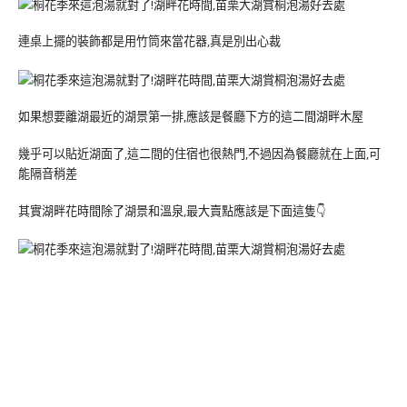
連桌上擺的裝飾都是用竹筒來當花器,真是別出心裁
如果想要離湖最近的湖景第一排,應該是餐廳下方的這二間湖畔木屋
幾乎可以貼近湖面了,這二間的住宿也很熱門,不過因為餐廳就在上面,可
能隔音稍差
其實湖畔花時間除了湖景和溫泉,最大賣點應該是下面這隻👇