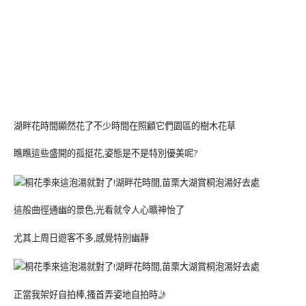
湖畔花時間顯然花了不少時間在照顧它們園區的樹木花草
瞧瞧這些盛開的孤挺花,姿態是不是特別優美呢?
這般曲徑通幽的景色,光看就令人心曠神怡了
尤其上周日遊客不多,感覺特別幽靜
正當我架好自拍棒,搔首弄姿地自拍時🤳