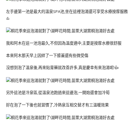
左手邊第一池是最大的溫泉SPA池,坐在這裡泡湯還可享受水療按摩服務
♨️
我和阿木在這一池泡最久,不但因為溫度適中,主要是按摩水療很舒服
本來阿木那天早上因絆了一下膝蓋還有些微受傷
沒想到泡了溫泉後,再來貼膏藥就改善許多,真是慶幸有來泡湯呢!👍
另外這池是冷泉區,從溫泉池跑過來這邊泡,一開始還會加冷筍
好在泡了一下後也就習慣了,冷熱泉互相交替才有三溫暖效果