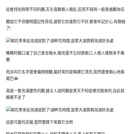
這隻特別與眾不同的鵝,天生喜歡跟人親近,反而不屑與一般普通鵝為伍
聽說它不但聰明還記性奇佳,誰對它好誰對它不好,都會牢記於心,有趣極
了!
瞧瞧阿鵝口渴了自己會去喝水,喝完還不忘仰頭漱口,人模人樣根本不像
鵝
而且叫它名字還會偏頭傾聽,最好笑的是稱讚它漂亮,竟然還會開心地搖
尾巴😂
真是一隻充滿靈性的鵝,據主人說阿鵝是某天不知從哪兒跑來的,自此就
賴著不走了
這麼可愛的店寵,當然要蹲下來跟它合照