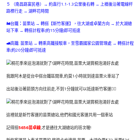
５ （南昌路富民巷）→ 約直行1.1-1.3公里後右轉 → 上橋後沿著電線杆
路標行走 → 湖畔花時間
🚂台鐵
：
苗栗站 → 轉搭【新竹客運】，往大湖或卓蘭方向 → 於大湖總
站下車 → 轉搭計程車(約15分鐘)即可抵達
🚅高鐵: 苗栗站 → 轉乘高鐵接駁車，至雪霸國家公園管理處 → 轉搭計程
車(約20分鐘)即可抵達
我跟阿木是從台中搭台鐵區間車,約莫1小時就到達苗栗火車站了
出站後沿著箭頭方向往前走,不到1分鐘就可以抵達新竹客運🚶‍♀️
這裡就是新竹客運的苗栗總站,他們和國光客運共用一個車站
記得搭
5656苗卓線
,才是通往大湖總站的班次喔!