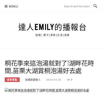
Skip
MENU
to
content
達人EMILY的播報台
旅遊| 親子|美食|生活|省錢
桐花季來這泡湯就對了!湖畔花時
間,苗栗大湖賞桐泡湯好去處
苗栗景點
省錢旅遊達人
2023-04-28
0