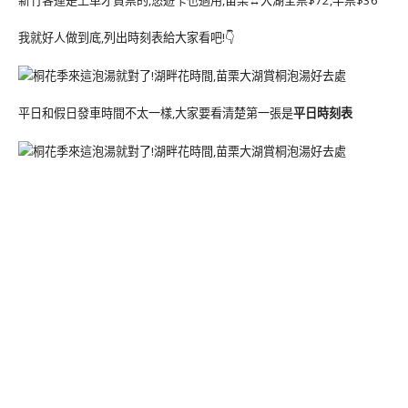
新竹客運是上車才買票的,悠遊卡也適用,苗栗↔️大湖全票$72,半票$36
我就好人做到底,列出時刻表給大家看吧!👇
平日和假日發車時間不太一樣,大家要看清楚第一張是
平日時刻表