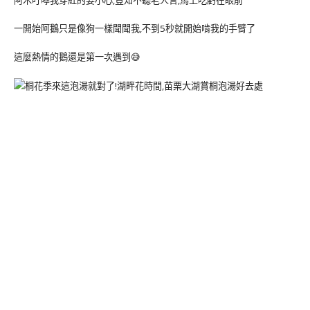
阿木叮嚀我穿紅的要小心,豈知不聽老人言,馬上吃虧在眼前
一開始阿鵝只是像狗一樣聞聞我,不到5秒就開始啃我的手臂了
這麼熱情的鵝還是第一次遇到😅