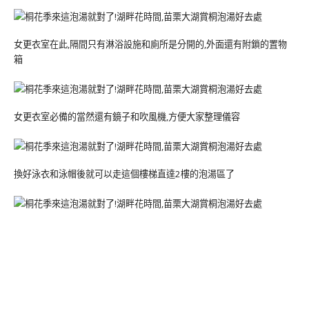
女更衣室在此,隔間只有淋浴設施和廁所是分開的,外面還有附鎖的置物
箱
女更衣室必備的當然還有鏡子和吹風機,方便大家整理儀容
換好泳衣和泳帽後就可以走這個樓梯直達2樓的泡湯區了