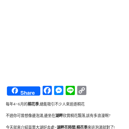
Facebook
Messenger
Line
Copy
Share
Link
每年4~6月的
桐花季
,總能吸引不少人來追逐桐花
不過你可曾想像邊泡湯,邊坐在
湖畔
欣賞桐花飄落,該有多浪漫啊?
今天就來介紹苗栗大湖好去處~
湖畔花時間
,
桐花季
來這泡湯就對了!