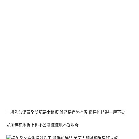
二樓的泡湯區全部都是木地板,雖然是戶外空間,倒是維持得一塵不染
光腳走在地板上也不會濕漉漉地不舒服👣