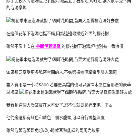
除了比較大的泡湯區,它們還特地設立了石頭池,陶缸池,讓大家享受不同
的泡湯樂趣
在這個花架下泡湯也挺不錯,因為這邊最接近外面的桐花樹
雖然不像上次在[
谷關伊豆溫泉
]的櫻花樹下泡湯,但也別有一番浪漫
如果想要享受更多私密空間的人,不妨選擇這個精緻型雙人湯屋
雙人費用是一小時$800,若要更高檔的也可以選擇木屋住宿那邊的豪華
型湯屋
我看到這個大陶缸實在太可愛了,忍不住就要爬進來泡一下♨️
他們旁邊都有紅色和藍色二個水龍頭,可以自行調整溫度
雖然泡著泡著難免想起小時候耳熟能詳的司馬光故事