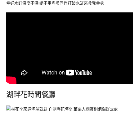
幸好水缸深度不深,還不用呼喚同伴打破水缸來救我😝😝
湖畔花時間餐廳