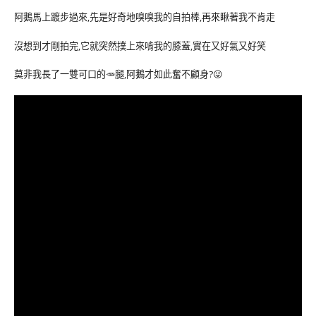
阿鵝馬上踱步過來,先是好奇地嗅嗅我的自拍棒,再來瞅著我不肯走
沒想到才剛拍完,它就突然撲上來啃我的膝蓋,實在又好氣又好笑
莫非我長了一雙可口的🥕腿,阿鵝才如此奮不顧身?😜