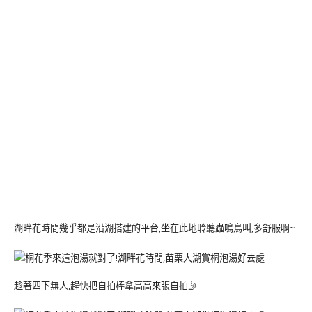
湖畔花時間幾乎都是沿湖搭建的平台,坐在此地聆聽蟲鳴鳥叫,多舒服啊~
趁著四下無人,趕快把自拍棒拿高高來張自拍🤳