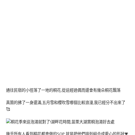
通往民宿的小徑落了一地的桐花,從這經過偶而還會有幾朵桐花飄落
真箇的拂了一身還滿,五月雪和櫻吹雪哪個比較浪漫,我已經分不出來了
🥰
幾乎所有人看到桐花都會做的SOP,就是把他們排列組合成愛心的形狀💗