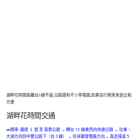
湖畔花時間距離台3線不遠,沿路還有不少草莓園,如果自行開車來是比較
方便
湖畔花時間交通
🚗
開車: 國道 １ 號 至 苗栗公館 → 轉台 72 線東西向快速公路 → 往東，
大湖方向到中豐公路下（台３線） → 往卓蘭發電廠方向→ 直走接苗５