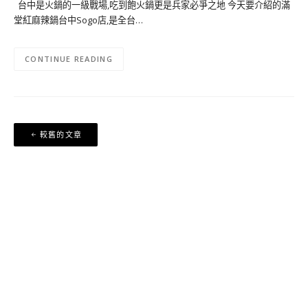
台中是火鍋的一級戰場,吃到飽火鍋更是兵家必爭之地 今天要介紹的滿
堂紅麻辣鍋台中Sogo店,是全台…
CONTINUE READING
文
較舊的文章
章
導
覽