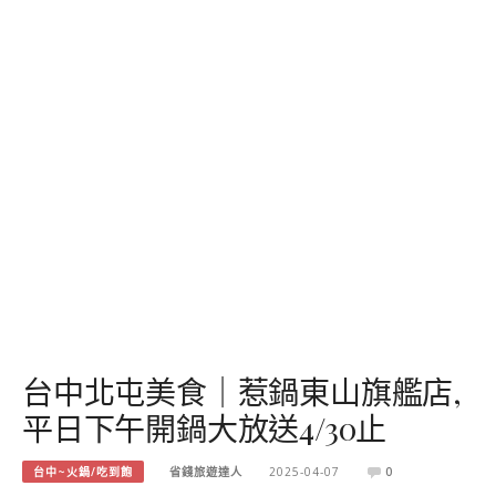
台中北屯美食｜惹鍋東山旗艦店,
平日下午開鍋大放送4/30止
台中~火鍋/吃到飽
省錢旅遊達人
2025-04-07
0