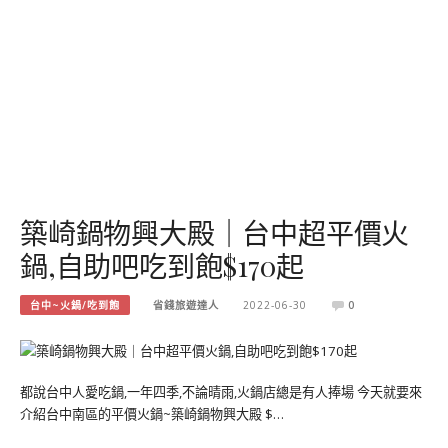
築崎鍋物興大殿｜台中超平價火
鍋,自助吧吃到飽$170起
台中~火鍋/吃到飽
省錢旅遊達人
2022-06-30
0
都說台中人愛吃鍋,一年四季,不論晴雨,火鍋店總是有人捧場 今天就要來
介紹台中南區的平價火鍋~築崎鍋物興大殿 $…