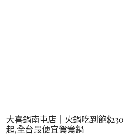
大喜鍋南屯店｜火鍋吃到飽$230
起,全台最便宜鴛鴦鍋