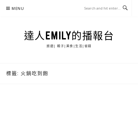
Skip
MENU
to
content
達人EMILY的播報台
旅遊| 親子|美食|生活|省錢
標籤:
火鍋吃到飽