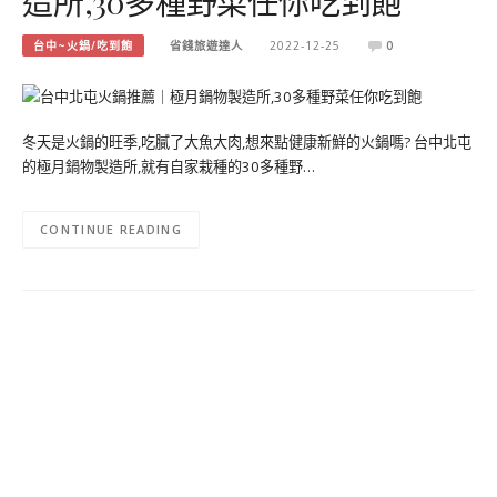
造所,30多種野菜任你吃到飽
台中~火鍋/吃到飽
省錢旅遊達人
2022-12-25
0
冬天是火鍋的旺季,吃膩了大魚大肉,想來點健康新鮮的火鍋嗎? 台中北屯
的極月鍋物製造所,就有自家栽種的30多種野…
CONTINUE READING