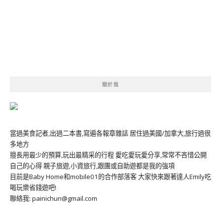
關於我
當過美食記者,出過二本書,寫遍各報章雜誌 居住過美國/加拿大,旅行過很
多地方
擅長用最少的預算,玩出最精采的行程 愛吃愛玩愛分享,常常不吝惜公開
自己的心得 親子旅遊,小資旅行,跟團或自助遊都是我的強項
目前是Baby Home和mobile01的合作部落客 大家快來跟著達人Emily吃
喝玩樂省錢遊吧!
聯絡我: painichun@gmail.com