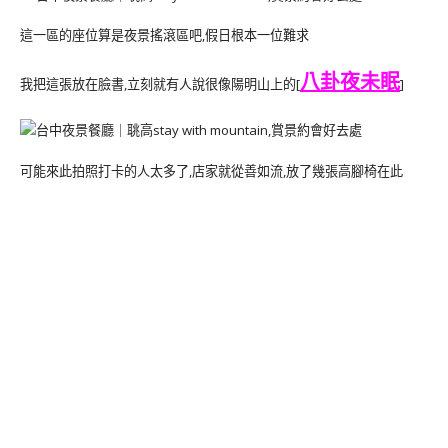
這一區的座位算是夜景搖滾區吧,假日根本一位難求
八卦夜未眠
我把這張放在臉書,立刻就有人說很像陽明山上的[
]
可能來此拍照打卡的人太多了,店家就從善如流,放了幾張高腳椅在此