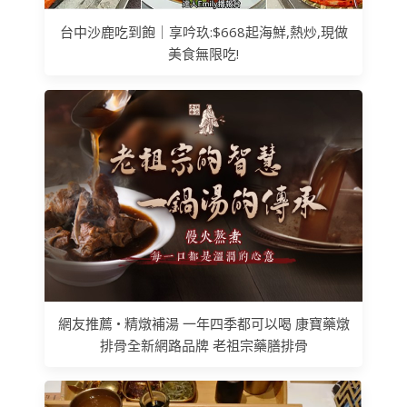
台中沙鹿吃到飽｜享吟玖:$668起海鮮,熱炒,現做
美食無限吃!
網友推薦 • 精燉補湯 一年四季都可以喝 康寶藥燉
排骨全新網路品牌 老祖宗藥膳排骨