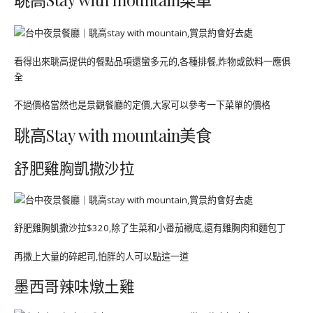
看得出來聎高提供的餐點品項還蠻多元的,各種排餐,炸物或飲料一應俱
全
不過價格當然也是景觀餐廳的定價,大家可以參考一下菜單的價格
聎高Stay with mountain美食
舒肥雞胸凱撒沙拉
舒肥雞胸凱撒沙拉$320,除了生菜和小番茄襯底,還有雞胸肉和麵包丁
再撒上大量的碎起司,怕胖的人可以點這一道
墨西哥辣味燉土雞