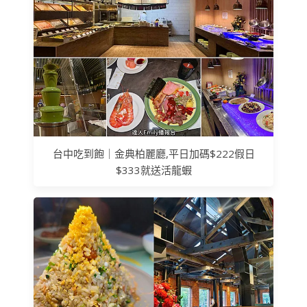
台中吃到飽｜金典柏麗廳,平日加碼$222假日
$333就送活龍蝦