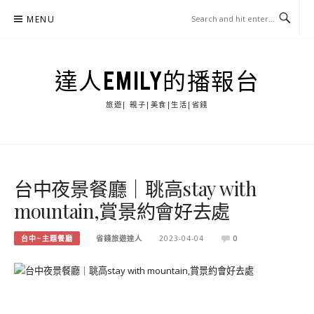
Skip
MENU
to
content
達人EMILY的播報台
旅遊| 親子|美食|生活|省錢
台中夜景餐廳｜聎高stay with
mountain,賞景約會好去處
台中~主題餐廳
省錢旅遊達人
2023-04-04
0