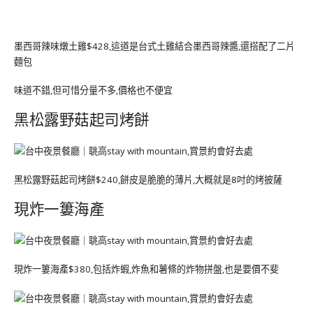
墨西哥辣味燉土雞$428,這道是台式土雞結合墨西哥辣醬,還搭配了二片
麵包
味道不錯,但可惜分量不多,價格也不便宜
黑松露野菇起司烤餅
黑松露野菇起司烤餅$240,餅皮是脆脆的薄片,大概就是8吋的烤披薩
現炸一簍海產
現炸一簍海產$380,包括炸蝦,炸魚和薯條的炸物拼盤,也是要價不斐