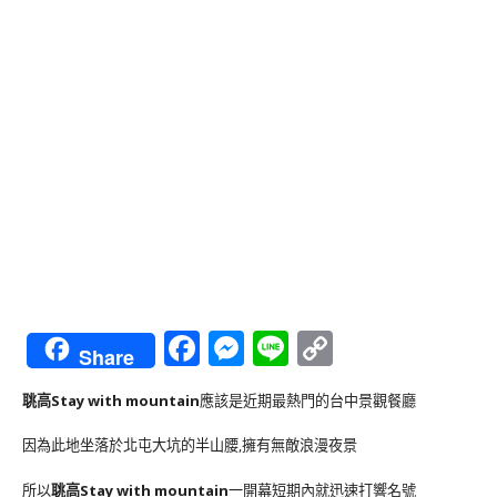
Facebook
Messenger
Line
Copy
Share
Link
聎高Stay with mountain
應該是近期最熱門的台中景觀餐廳
因為此地坐落於北屯大坑的半山腰,擁有無敵浪漫夜景
所以
聎高Stay with mountain
一開幕短期內就迅速打響名號