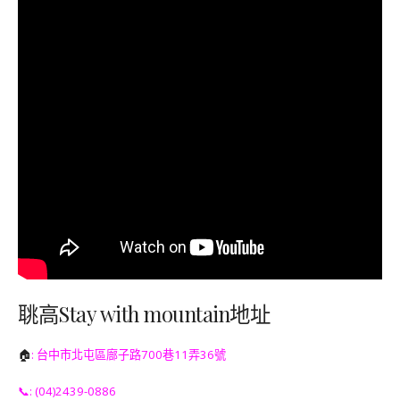
聎高Stay with mountain地址
🏠
: 台中市北屯區廍子路700巷11弄36號
📞: (04)2439-0886