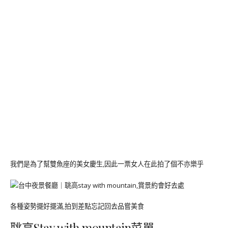
我們是為了幫雙魚座的美女慶生,因此一票女人在此拍了個不亦樂乎
各種姿勢擺好擺滿,拍到差點忘記回去品嘗美食
聎高Stay with mountain菜單