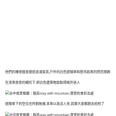
他們的確很擅長營造浪漫氣氛,戶外的白色遮陽傘和懸吊起來的閃亮燈飾
在漆黑夜景的襯托下,把白色建築物妝點得格外迷人
遮陽傘下的空位也所剩無幾,本來以為沒人坐,其實大家都跑去拍照了