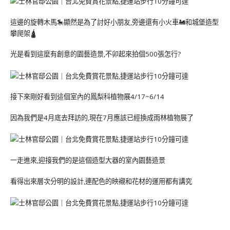
這邊的旋轉木馬🎠顯然是為了討好小朋友,旁邊還有小火車🚂和城堡造型
攀爬架🛕
光是看到這麼有創意的園藝造景,不卯起來拍個500張怎行?
接下來剛好看到這個室內的鳳梨科植物展4/17~6/14
因為我們是4月底去拜訪的,現在7月應該已經換成雨林植物展了
一走進來,迎接我們的是這個造型大器的室內園藝造景
看得出來層次分明的設計,連配色的映襯和花材的運用都有講究