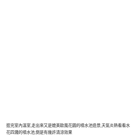
逛完室內溫室,走出來又是媲美歐風花園的噴水池造景,天氣炎熱看看水
花四濺的噴水池,倒是有幾許清涼效果