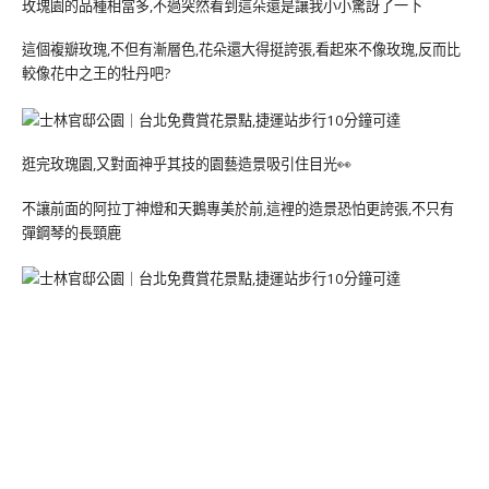
玫瑰園的品種相當多,不過突然看到這朵還是讓我小小驚訝了一下
這個複瓣玫瑰,不但有漸層色,花朵還大得挺誇張,看起來不像玫瑰,反而比
較像花中之王的牡丹吧?
逛完玫瑰園,又對面神乎其技的園藝造景吸引住目光👀
不讓前面的阿拉丁神燈和天鵝專美於前,這裡的造景恐怕更誇張,不只有
彈鋼琴的長頸鹿