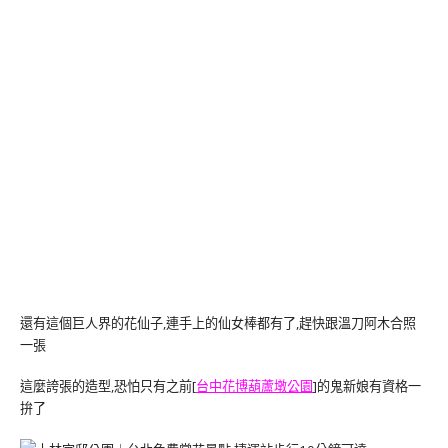
還有這個巨人界的花仙子,連手上的仙女棒都有了,趕快跟溫刀阿木合照
一張
這麼誇張的造型,恐怕只有之前[
台中花博葫蘆墩公園
]的鬼新娘有資格一
拚了