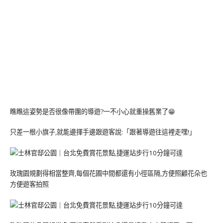
瞧瞧這姿勢是否很像帶團的導遊?一不小心就重操舊業了😁
只差一根小旗子,就能邊揮手邊跟遊客說:「跟著導遊往這裡走嘿!」
玫瑰園規劃得相當整齊,每個花圃中間都還有小徑區隔,方便照顧花朵也
方便遊客拍照