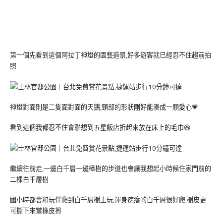
第一個先看到這個阿拉丁神燈的園藝造景,好多遊客就已經忍不住趨前拍
照
神燈對面則是二隻面對面的天鵝,頸部的形狀剛好能湊成一顆愛心💗
看到這個我都忍不住會聯想到五星飯店折起來放在床上的毛巾😆
繼續往前走,一邊白千層一邊樟樹的步道也會讓我想起小時候住家門前的
二棵白千層樹
國小時都會和玩伴爬到白千層樹上玩,渾身疙瘩的白千層很好爬,樹皮更
可撕下來當橡皮擦