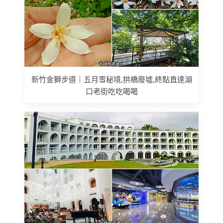
新竹金獅步道｜五月雪秘境,拱橋廢墟,終點直達湖
口老街吃吃喝喝