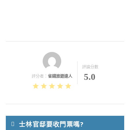
評論分數
5.0
評分者：
省錢旅遊達人
士林官邸要收門票嗎?