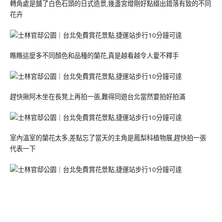
轉角處是舖了白色石頭的日式造景,幾盞宮燈剛好點綴出錯落有致的不同
花卉
瞧瞧這麼多不同顏色和品種的蘭花,真是越看越令人愛不釋手
趕快揪阿木坐在長凳上再拍一張,難得同遊台北當然要拍好拍滿
室內溫室的蘭花太多,差點忘了當天的主角是鳳梨科植物展,趕快拍一張
代表一下