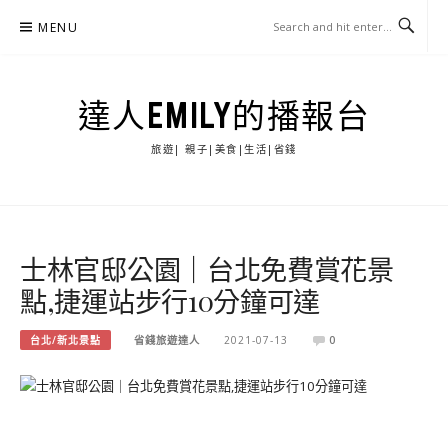
Skip
MENU
to
content
達人EMILY的播報台
旅遊| 親子|美食|生活|省錢
士林官邸公園｜台北免費賞花景
點,捷運站步行10分鐘可達
台北/新北景點
省錢旅遊達人
2021-07-13
0