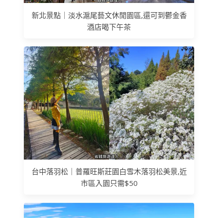
新北景點｜淡水滬尾藝文休閒園區,還可到鬱金香
酒店喝下午茶
台中落羽松｜普羅旺斯莊園白雪木落羽松美景,近
市區入園只需$50