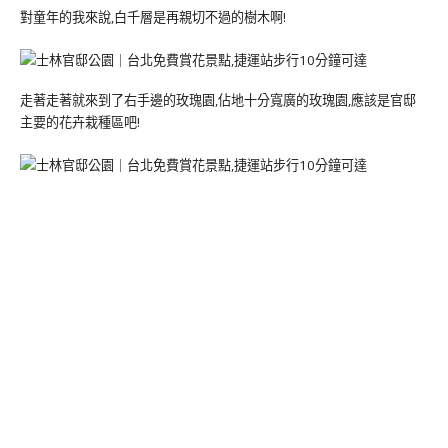
對童年的我來說,白千層是再親切不過的樹木啊!
走著走著就來到了右手邊的玫瑰園,佔地十分寬廣的玫瑰園,應該是官邸
主要的花卉栽種區吧!