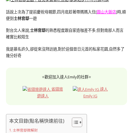
話說上次為了提前慶祝母親節,四月底趁著帶媽媽入住[
圓山大飯店
]時,順
便到
士林官邸
一遊
對台北人來說,
士林官邸
的熟悉程度跟自家造咖差不多,但對南部人而言
確實比較陌生
我是慕名許久,卻從來沒拜訪過,對於這個昔日元首的私家花園,自然多了
幾分好奇
⭐歡迎加入達人Emily的社群⭐
省錢旅
達人
遊達人
Emily IG
本文目錄(點名稱快速前往)
士林官邸微解封