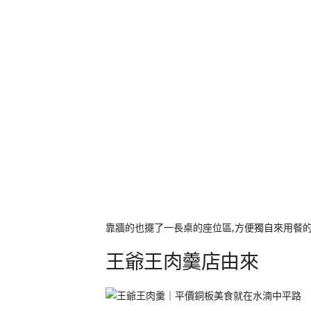
靠牆的也擺了一長桌的座位區,方便獨自來用餐的
王爺王肉羹店由來