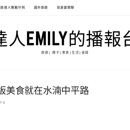
旅遊達人教戰守則
國外旅遊
就是愛閒聊
達人EMILY的播報
旅遊| 親子|美食|生活|省錢
板美食就在水湳中平路
0