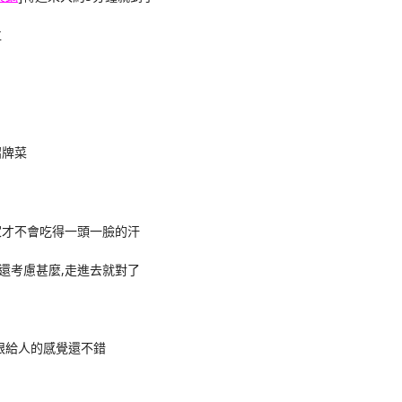
位
招牌菜
家才不會吃得一頭一臉的汗
還考慮甚麼,走進去就對了
眼給人的感覺還不錯