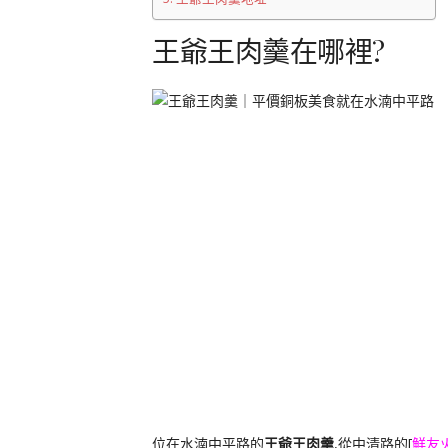
王爺王肉羹在哪裡?
位在水湳中平路的
王爺王肉羹
,從中清路的[
鮮友