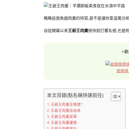
瞧瞧這張魚翅肉羹的特寫,是不是讓你垂涎萬分呢
自從開幕以來
王爺王肉羹
很快就打響名號,也是
⭐歡
旅遊達
本文目錄(點名稱快速前往)
王爺王肉羹在哪裡?
王爺王肉羹店由來
王爺王肉羹菜單
王爺王肉羹優惠
王爺王肉羹地址