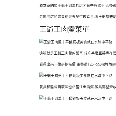
原本還納悶王爺王肉羹的店名有些與眾不同,後
老闆開店的宗旨也是要幫忙做善事,將王爺慈悲
王爺王肉羹菜單
這張就是王爺王肉羹的菜單,想吃甚麼直接畫在
看得出來一律是銅板價,主餐從$25~55,招牌魚
餐具和醬料自取區也相當注重清潔,餐具都整齊