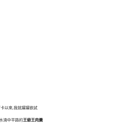
k
nger
e
Copy
ink
卡以來,我就躍躍欲試
在水湳中平路的
王爺王肉羹