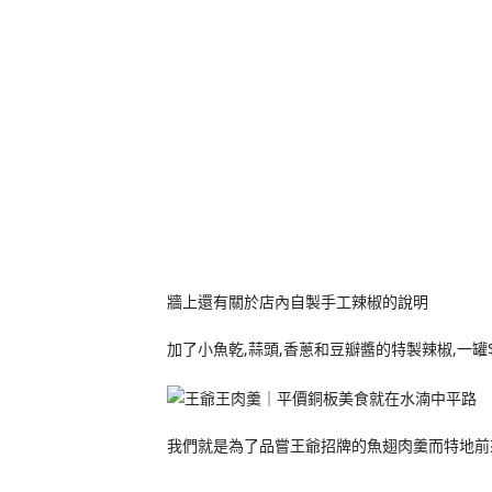
牆上還有關於店內自製手工辣椒的說明
加了小魚乾,蒜頭,香蔥和豆瓣醬的特製辣椒,一罐
我們就是為了品嘗王爺招牌的魚翅肉羹而特地前