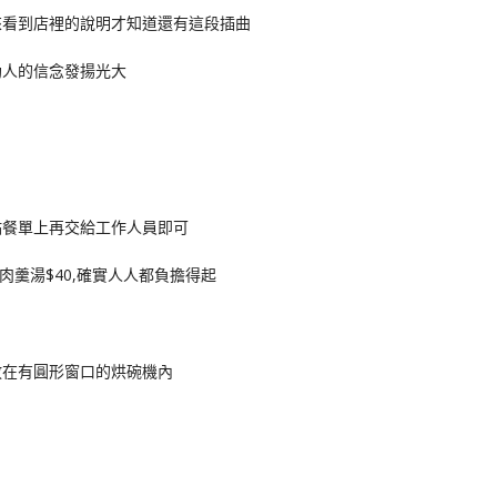
來看到店裡的說明才知道還有這段插曲
助人的信念發揚光大
點餐單上再交給工作人員即可
翅肉羹湯$40,確實人人都負擔得起
放在有圓形窗口的烘碗機內