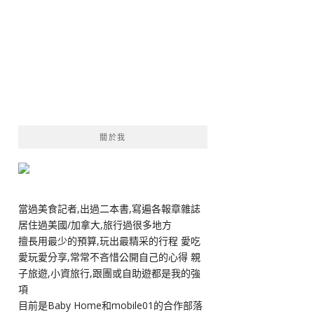
關於我
當過美食記者,出過二本書,寫遍各報章雜誌
居住過美國/加拿大,旅行過很多地方
擅長用最少的預算,玩出最精采的行程 愛吃
愛玩愛分享,常常不吝惜公開自己的心得 親
子旅遊,小資旅行,跟團或自助遊都是我的強
項
目前是Baby Home和mobile01的合作部落