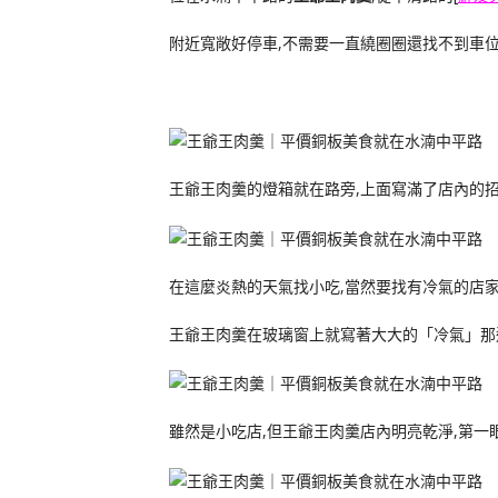
附近寬敞好停車,不需要一直繞圈圈還找不到車
王爺王肉羹的燈箱就在路旁,上面寫滿了店內的
在這麼炎熱的天氣找小吃,當然要找有冷氣的店
王爺王肉羹在玻璃窗上就寫著大大的「冷氣」那
雖然是小吃店,但王爺王肉羹店內明亮乾淨,第一