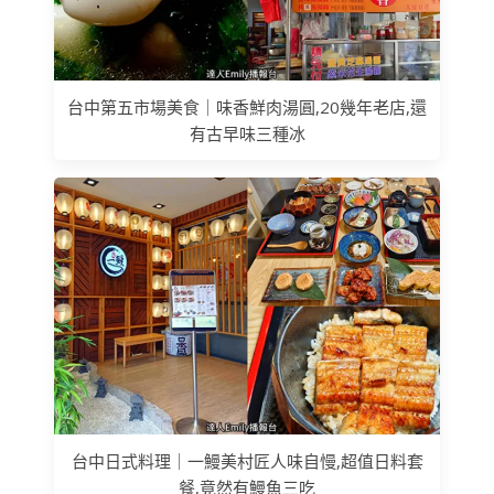
台中第五市場美食｜味香鮮肉湯圓,20幾年老店,還
有古早味三種冰
台中日式料理｜一鰻美村匠人味自慢,超值日料套
餐,竟然有鰻魚三吃