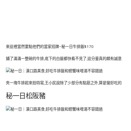
來這裡當然要點他們的當家招牌~秘一日牛排飯$170
鋪了滿滿一整碗的牛排,底下的白飯都快看不見了,這分量真的頗有誠意
夾一塊牛排起來拍特寫,王小民說除了少部分有點筋之外,算是蠻好吃的
秘一日松阪豬