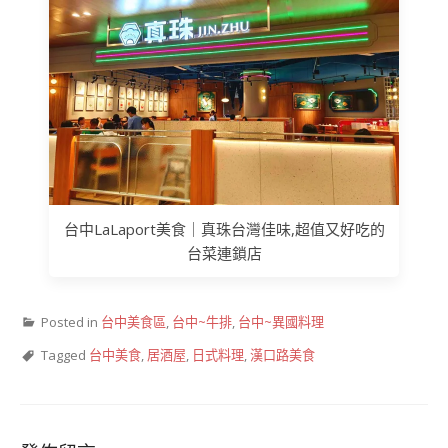
台中LaLaport美食｜真珠台灣佳味,超值又好吃的
台菜連鎖店
Posted in
台中美食區
,
台中~牛排
,
台中~異國料理
Tagged
台中美食
,
居酒屋
,
日式料理
,
漢口路美食