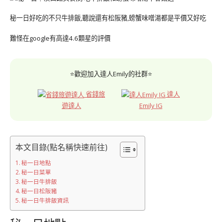
秘一日好吃的不只牛排飯,聽說還有松阪豬,螃蟹味噌湯都是平價又好吃
難怪在google有高達4.6顆星的評價
⭐歡迎加入達人Emily的社群⭐
省錢旅
達人
遊達人
Emily IG
本文目錄(點名稱快速前往)
秘一日地點
秘一日菜單
秘一日牛排飯
秘一日松阪豬
秘一日牛排飯資訊