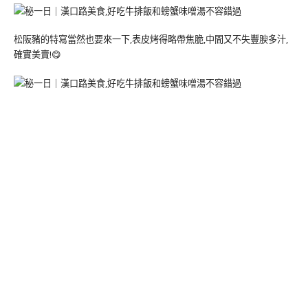
松阪豬的特寫當然也要來一下,表皮烤得略帶焦脆,中間又不失豐腴多汁,
確實美賣!😋