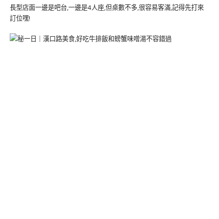
長型店面一邊是吧台,一邊是4人座,但桌數不多,很容易客滿,記得先打來
訂位嘿!