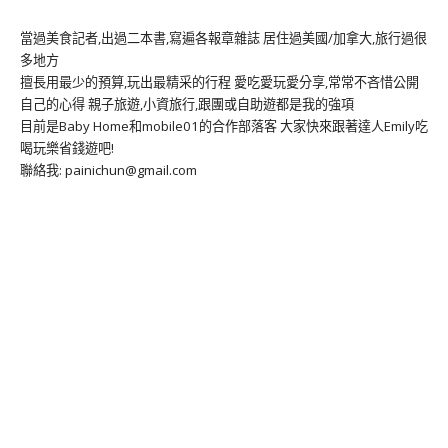
當過美食記者,出過二本書,寫遍各報章雜誌 居住過美國/加拿大,旅行過很
多地方
擅長用最少的預算,玩出最精采的行程 愛吃愛玩愛分享,常常不吝惜公開
自己的心得 親子旅遊,小資旅行,跟團或自助遊都是我的強項
目前是Baby Home和mobile01的合作部落客 大家快來跟著達人Emily吃
喝玩樂省錢遊吧!
聯絡我: painichun@gmail.com