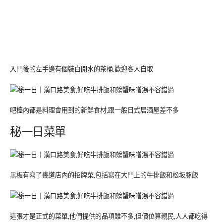
入門後的左手邊有個裝白開水的茶桶,歡迎客人自取
吧檯內都是料理會用到的新鮮食材,跟一般日式居酒屋差不多
秘一日菜單
黑板有寫了幾道店內的招牌菜,包括寫在大門上的牛排飯和松坂豚飯
這張才是正式的菜單,他們提供的品項雖不多,但價位算親民,人人都吃得