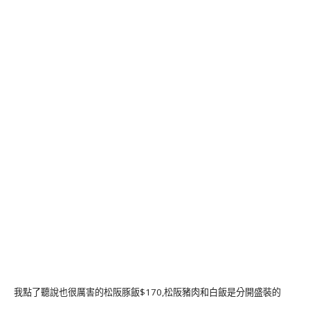
我點了聽說也很厲害的松阪豚飯$170,松阪豬肉和白飯是分開盛裝的