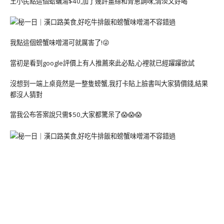
王小民點這個蛤蠣湯$40,加了幾許薑絲和青蔥調味,清淡又好喝
我點這個螃蟹味噌湯可就厲害了!😜
當初是看到google評價上有人推薦來此必點,心裡就已經躍躍欲試
沒想到一端上桌竟然是一整隻螃蟹,我打卡貼上臉書叫大家猜價錢,結果
都沒人猜對
當我公布答案說只需$50,大家都驚呆了😱😱😱