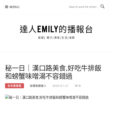
Skip
MENU
to
content
達人EMILY的播報台
旅遊| 親子|美食|生活|省錢
秘一日｜漢口路美食,好吃牛排飯
和螃蟹味噌湯不容錯過
台中美食區
省錢旅遊達人
2020-01-21
0