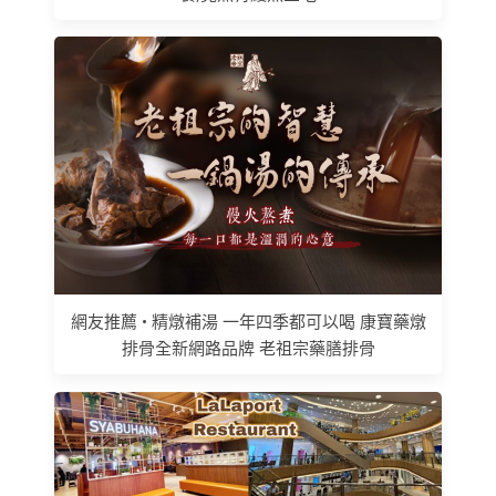
網友推薦 • 精燉補湯 一年四季都可以喝 康寶藥燉
排骨全新網路品牌 老祖宗藥膳排骨