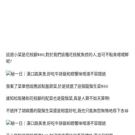
這道小菜是花枝腳$80,對於我們這種花枝魷魚控的人,豈可不點來嚐嚐鮮
呢?
我看了菜單想說應該點盤蔬菜,於是就選了這個龍鬚生菜$60
誰知松阪豬和花枝腳的配菜也是龍鬚菜,真是人算不如天算啊!
不過拌了胡麻醬的龍鬚生菜還是相當好吃,我也只能無怨無悔地吞下去😆