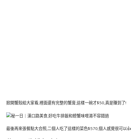
掀開蟹殼給大家看,裡面還有完整的蟹膏,這樣一碗才$50,真是賺到了!
最後再來張餐點大合照,二個人吃了這樣的菜色$570,個人感覺很可以👍