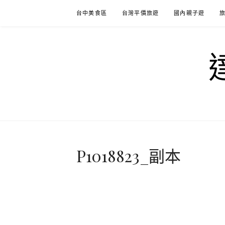
Skip
台中美食區
台灣平價旅遊
國內親子遊
to
content
P1018823_副本