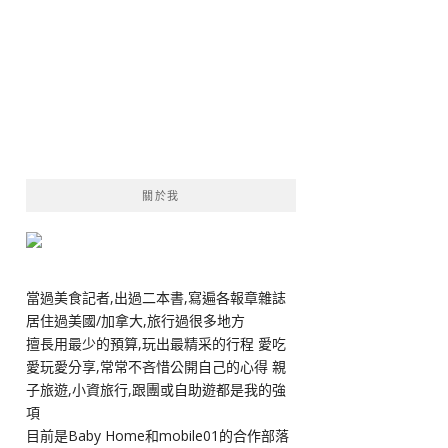
關於我
當過美食記者,出過二本書,寫遍各報章雜誌
居住過美國/加拿大,旅行過很多地方
擅長用最少的預算,玩出最精采的行程 愛吃
愛玩愛分享,常常不吝惜公開自己的心得 親
子旅遊,小資旅行,跟團或自助遊都是我的強
項
目前是Baby Home和mobile01的合作部落