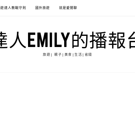
旅遊達人教戰守則
國外旅遊
就是愛閒聊
達人EMILY的播報
旅遊| 親子|美食|生活|省錢