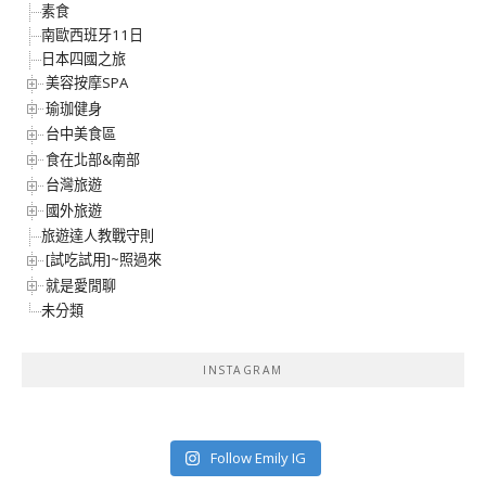
素食
南歐西班牙11日
日本四國之旅
美容按摩SPA
瑜珈健身
台中美食區
食在北部&南部
台灣旅遊
國外旅遊
旅遊達人教戰守則
[試吃試用]~照過來
就是愛閒聊
未分類
INSTAGRAM
Follow Emily IG