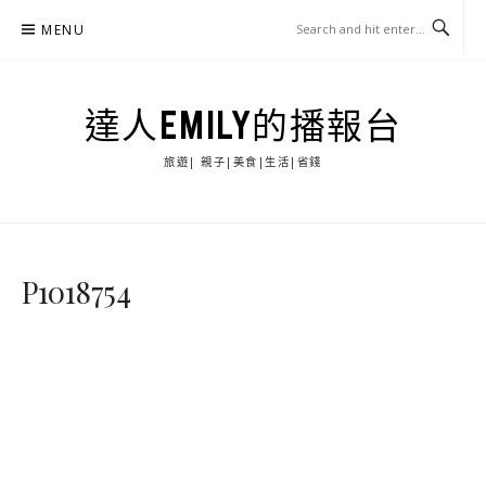
Skip
MENU
to
content
達人EMILY的播報台
旅遊| 親子|美食|生活|省錢
P1018754