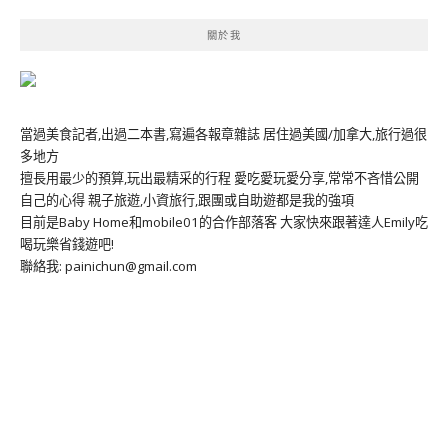
關於我
當過美食記者,出過二本書,寫遍各報章雜誌 居住過美國/加拿大,旅行過很
多地方
擅長用最少的預算,玩出最精采的行程 愛吃愛玩愛分享,常常不吝惜公開
自己的心得 親子旅遊,小資旅行,跟團或自助遊都是我的強項
目前是Baby Home和mobile01的合作部落客 大家快來跟著達人Emily吃
喝玩樂省錢遊吧!
聯絡我: painichun@gmail.com