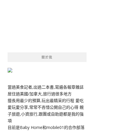
關於我
當過美食記者,出過二本書,寫遍各報章雜誌
居住過美國/加拿大,旅行過很多地方
擅長用最少的預算,玩出最精采的行程 愛吃
愛玩愛分享,常常不吝惜公開自己的心得 親
子旅遊,小資旅行,跟團或自助遊都是我的強
項
目前是Baby Home和mobile01的合作部落