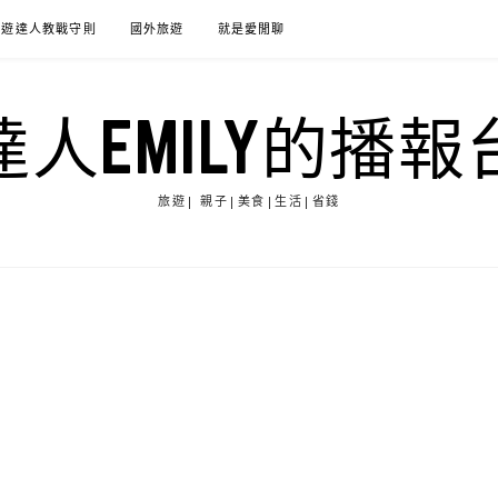
旅遊達人教戰守則
國外旅遊
就是愛閒聊
達人EMILY的播報
旅遊| 親子|美食|生活|省錢