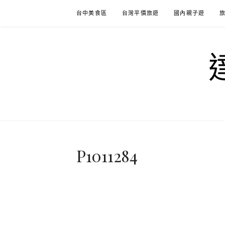
Skip
台中美食區
台灣平價旅遊
國內親子遊
to
content
P1011284