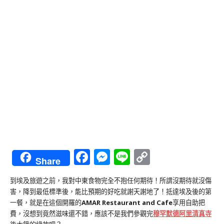
Facebook
Messenger
Line
Copy
Share
Link
到埃及旅遊之前，我對中東食物完全不抱任何期待！所謂沒期待就沒傷
害，降到最低標準後，能比預期的好吃就謝天謝地了！抵達埃及後的第
一餐，就是在這個開羅的
AMAR Restaurant and Cafe
享用自助把
費，沒想到竟然滋味還不錯，應該不是我們參觀完
穆罕默德阿里清真寺