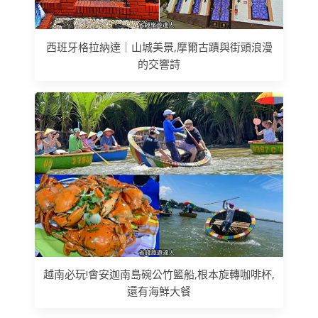
西班牙格拉納達｜山城美景,摩爾古蹟與街頭浪漫
的交響詩
越南必玩!會安迦南島碗公竹籃船,根本旋轉咖啡杯,
還有海鮮大餐