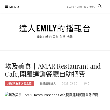
Skip
MENU
to
content
達人EMILY的播報台
旅遊| 親子|美食|生活|省錢
埃及美食｜AMAR Restaurant and
Cafe,開羅連鎖餐廳自助把費
川越埃及古文明之旅
省錢旅遊達人
2025-03-30
0