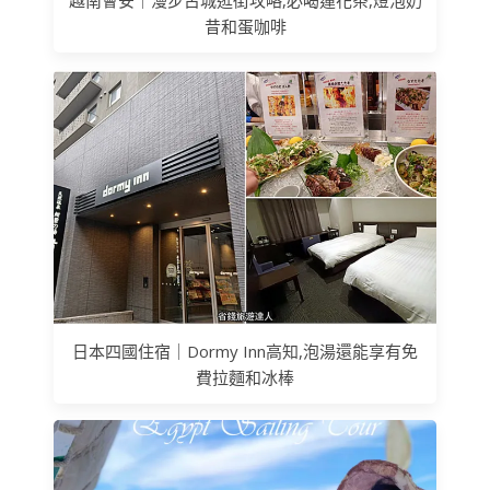
越南會安｜漫步古城逛街攻略,必喝蓮花茶,燈泡奶
昔和蛋咖啡
日本四國住宿｜Dormy Inn高知,泡湯還能享有免
費拉麵和冰棒