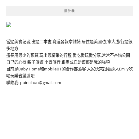
關於我
當過美食記者,出過二本書,寫遍各報章雜誌 居住過美國/加拿大,旅行過很
多地方
擅長用最少的預算,玩出最精采的行程 愛吃愛玩愛分享,常常不吝惜公開
自己的心得 親子旅遊,小資旅行,跟團或自助遊都是我的強項
目前是Baby Home和mobile01的合作部落客 大家快來跟著達人Emily吃
喝玩樂省錢遊吧!
聯絡我: painichun@gmail.com