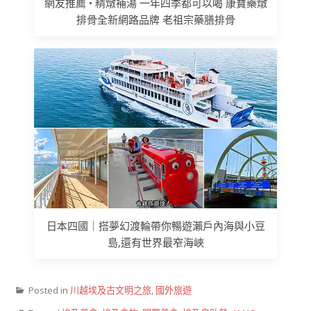
網友推薦 • 精燉補湯 一年四季都可以喝 康寶藥燉
排骨全新網路品牌 老祖宗藥膳排骨
日本四國｜搭夢幻渡輪帶你暢遊瀨戶內海與小豆
島,還有世界最窄海峽
Posted in
川越埃及古文明之旅
,
國外旅遊