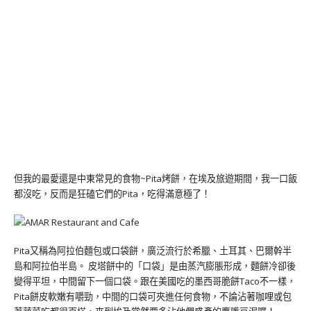
但我的最愛還是中東常見的食物~Pita烤餅，在埃及旅遊期間，我一口飯
都沒吃，反而是狂磕它們的Pita，吃得滿意極了！
Pita又稱為阿拉伯麵包或口袋餅，廣泛流行於希臘、土耳其、巴爾幹半
島和阿拉伯半島。 皮塔餅中的「口袋」是由蒸汽膨脹形成，麵餅冷卻後
變得平坦，中間留下一個口袋。跟在美國吃的墨西哥脆餅Taco不一樣，
Pita餅皮軟嫩有嚼勁，中間的口袋可夾進任何食物，不論沾著咖哩或包