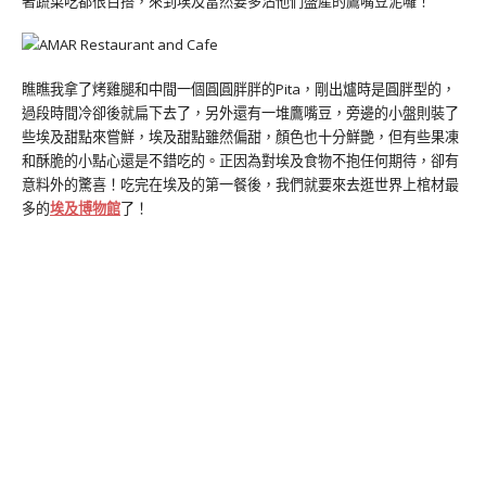
著蔬菜吃都很百搭，來到埃及當然要多沾他們盛產的鷹嘴豆泥囉！
瞧瞧我拿了烤雞腿和中間一個圓圓胖胖的Pita，剛出爐時是圓胖型的，
過段時間冷卻後就扁下去了，另外還有一堆鷹嘴豆，旁邊的小盤則裝了
些埃及甜點來嘗鮮，埃及甜點雖然偏甜，顏色也十分鮮艷，但有些果凍
和酥脆的小點心還是不錯吃的。正因為對埃及食物不抱任何期待，卻有
意料外的驚喜！吃完在埃及的第一餐後，我們就要來去逛世界上棺材最
多的
埃及博物館
了！