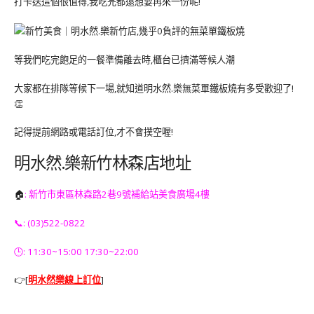
打卡送這個很值得,我吃完都還想要再來一份呢!
等我們吃完飽足的一餐準備離去時,櫃台已擠滿等候人潮
大家都在排隊等候下一場,就知道明水然.樂無菜單鐵板燒有多受歡迎了!
👏
記得提前網路或電話訂位,才不會撲空喔!
明水然.樂新竹林森店地址
🏠
: 新竹市東區林森路2巷9號補給站美食廣場4樓
📞: (03)522-0822
🕒: 11:30~15:00 17:30~22:00
👉[
明水然樂
線上訂位
]