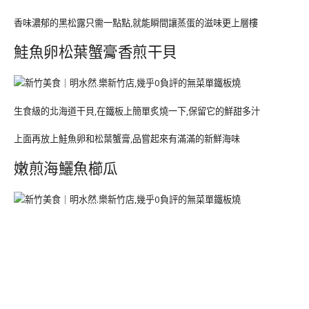
香味濃郁的黑松露只需一點點,就能瞬間讓蒸蛋的滋味更上層樓
鮭魚卵松葉蟹膏香煎干貝
生食級的北海道干貝,在鐵板上簡單炙燒一下,保留它的鮮甜多汁
上面再放上鮭魚卵和松葉蟹膏,品嘗起來有滿滿的新鮮海味
嫩煎海鱺魚櫛瓜