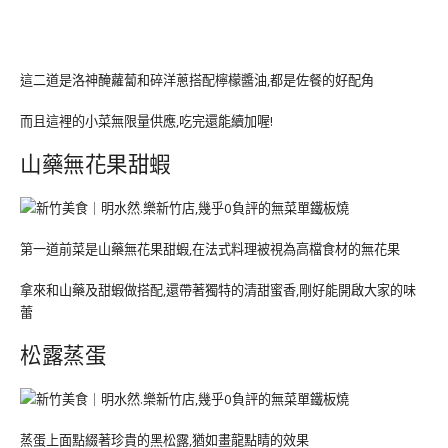
這二道是洛神醃蘿蔔和碎洋蔥搭配檸檬醬油,都是佐餐的好配角
而且這裡的小菜無限量供應,吃完還能續加喔!
山藥無花果甜蝦
第一道前菜是山藥無花果甜蝦,在法式料理被視為高檔食材的無花果
拿來和山藥及甜蝦做搭配,還帶著獨特的清甜蜜香,剛好能開啟大家的味
蕾
松露蒸蛋
蒸蛋上面點綴著珍貴的黑松露,猶如畫龍點睛的效果