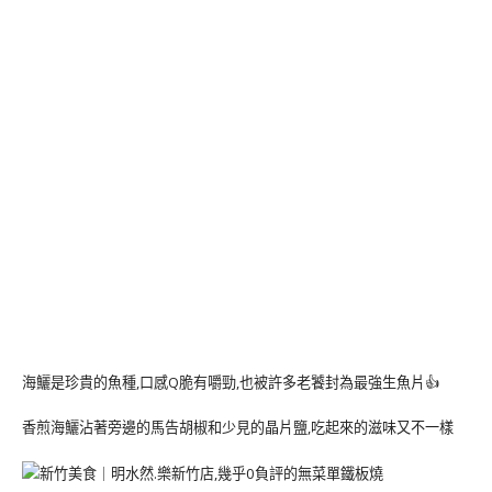
海鱺是珍貴的魚種,口感Q脆有嚼勁,也被許多老饕封為最強生魚片👍
香煎海鱺沾著旁邊的馬告胡椒和少見的晶片鹽,吃起來的滋味又不一樣