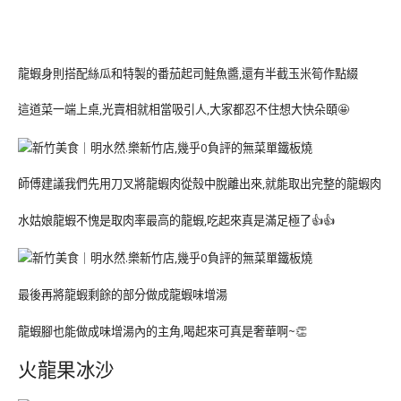
龍蝦身則搭配絲瓜和特製的番茄起司鮭魚醬,還有半截玉米筍作點綴
這道菜一端上桌,光賣相就相當吸引人,大家都忍不住想大快朵頤🤩
師傅建議我們先用刀叉將龍蝦肉從殼中脫離出來,就能取出完整的龍蝦肉
水姑娘龍蝦不愧是取肉率最高的龍蝦,吃起來真是滿足極了👍👍
最後再將龍蝦剩餘的部分做成龍蝦味增湯
龍蝦腳也能做成味增湯內的主角,喝起來可真是奢華啊~👏
火龍果冰沙