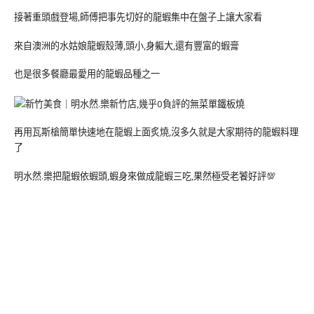
接著重頭戲登場,師傅把事先切好的龍蝦集中在盤子上讓大家看
來自澳洲的水姑娘龍蝦殼薄,頭小,身軀大,還有豐富的蝦膏
也是很多餐廳最愛用的龍蝦品種之一
再用瓦斯槍簡單快速地在龍蝦上面炙燒,沒多久就是大家期待的龍蝦料理
了
明水然.樂把龍蝦依蝦頭,蝦身來做成龍蝦三吃,果然極受老饕好評💯