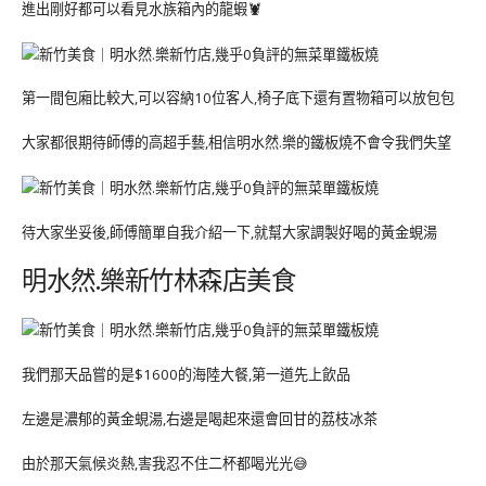
進出剛好都可以看見水族箱內的龍蝦🦞
第一間包廂比較大,可以容納10位客人,椅子底下還有置物箱可以放包包
大家都很期待師傅的高超手藝,相信明水然.樂的鐵板燒不會令我們失望
待大家坐妥後,師傅簡單自我介紹一下,就幫大家調製好喝的黃金蜆湯
明水然.樂新竹林森店美食
我們那天品嘗的是$1600的海陸大餐,第一道先上飲品
左邊是濃郁的黃金蜆湯,右邊是喝起來還會回甘的荔枝冰茶
由於那天氣候炎熱,害我忍不住二杯都喝光光😅