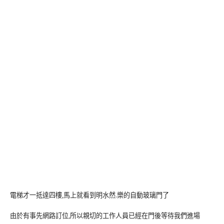
電梯才一抵達四樓,馬上就看到明水然.樂的自動玻璃門了
由於有事先網路訂位,所以親切的工作人員已經在門後等待我們進場