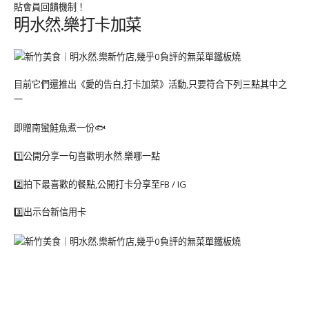
貼會員回饋機制！
明水然.樂打卡加菜
目前它們還推出《愛的告白,打卡加菜》活動,只要符合下列三點其中之
一
即贈南蠻鮭魚煮一份🐟
1️⃣公開分享一句喜歡明水然.樂哪一點
2️⃣拍下最喜歡的餐點,公開打卡分享至FB / IG
3️⃣出示台新信用卡