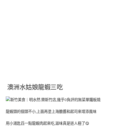
澳洲水姑娘龍蝦三吃
龍蝦頭的個頭不小,上面再塗上海膽醬和起司來增添風味
用小湯匙舀一點龍蝦肉起來吃,滋味真是迷人極了😋