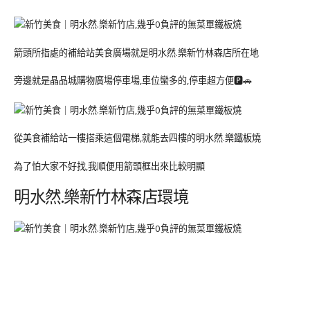
箭頭所指處的補給站美食廣場就是明水然.樂新竹林森店所在地
旁邊就是晶品城購物廣場停車場,車位蠻多的,停車超方便🅿️🚗
從美食補給站一樓搭乘這個電梯,就能去四樓的明水然.樂鐵板燒
為了怕大家不好找,我順便用箭頭框出來比較明顯
明水然.樂新竹林森店環境