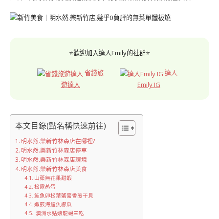
⭐歡迎加入達人Emily的社群⭐
省錢旅
達人
遊達人
Emily IG
本文目錄(點名稱快速前往)
明水然.樂新竹林森店在哪裡?
明水然.樂新竹林森店停車
明水然.樂新竹林森店環境
明水然.樂新竹林森店美食
山藥無花果甜蝦
松露蒸蛋
鮭魚卵松葉蟹膏香煎干貝
嫩煎海鱺魚櫛瓜
澳洲水姑娘龍蝦三吃