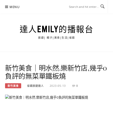
Skip
MENU
to
content
達人EMILY的播報台
旅遊| 親子|美食|生活|省錢
新竹美食｜明水然.樂新竹店,幾乎0
負評的無菜單鐵板燒
新竹美食
省錢旅遊達人
2023-05-13
0