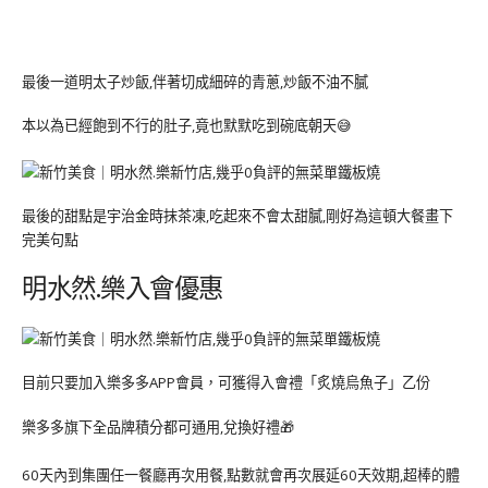
最後一道明太子炒飯,伴著切成細碎的青蔥,炒飯不油不膩
本以為已經飽到不行的肚子,竟也默默吃到碗底朝天😅
最後的甜點是宇治金時抹茶凍,吃起來不會太甜膩,剛好為這頓大餐畫下
完美句點
明水然.樂入會優惠
目前只要加入樂多多APP會員，可獲得入會禮「炙燒烏魚子」乙份
樂多多旗下全品牌積分都可通用,兌換好禮🎁
60天內到集團任一餐廳再次用餐,點數就會再次展延60天效期,超棒的體