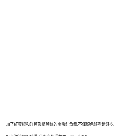
加了紅黃椒和洋蔥及綠蔥絲的南蠻鮭魚煮,不僅顏色好看還好吃