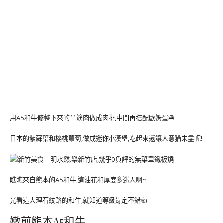
用A5和牛修整下來的半筋肉做成肉排,中間再搭配歐姆蛋🍔
日本的紫蘇葉和櫻桃蘿蔔,做成迷你小漢堡,吃起來還讓人意猶未盡呢!
瞧瞧來自熊本的A5和牛,這油花和厚度多迷人啊~
光看這大理石紋路的和牛,就知道等級肯定不錯👍
嫩煎熊本A5和牛