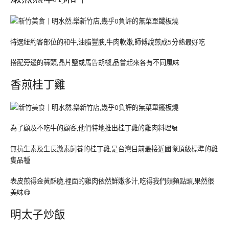
特選紐約客部位的和牛,油脂豐腴,牛肉軟嫩,師傅說煎成5分熟最好吃
搭配旁邊的蒜頭,晶片鹽或馬告胡椒,品嘗起來各有不同風味
香煎桂丁雞
為了顧及不吃牛的顧客,他們特地推出桂丁雞的雞肉料理🐔
無抗生素及生長激素飼養的桂丁雞,是台灣目前最接近國際頂級標準的雞
隻品種
表皮煎得金黃酥脆,裡面的雞肉依然鮮嫩多汁,吃得我們頻頻點頭,果然很
美味😋
明太子炒飯