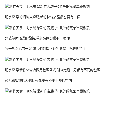
明水然.樂的招牌大燈籠,新竹林森店當然也要有一個
水族箱內滿滿的龍蝦,看起來個頭還不小呢!🦞
每一隻都活力十足,讓我們對接下來的龍蝦三吃更期待了
明水然.樂新竹林森店採用包廂型式,所以走道二旁都有不同的包廂
來吃鐵板燒的人也比較能享有不受干擾的空間