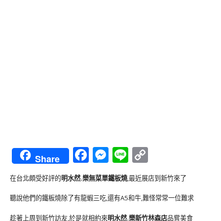
Facebook
Messenger
Line
Copy
Share
Link
在台北頗受好評的
明水然.樂無菜單鐵板燒
,最近展店到新竹來了
聽說他們的鐵板燒除了有龍蝦三吃,還有A5和牛,難怪常常一位難求
趁著上周到新竹訪友,於是就相約來
明水然.樂新竹林森店
品嘗美食