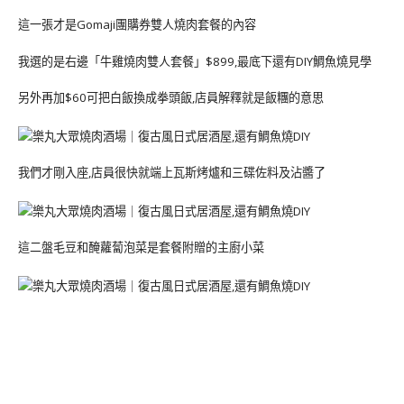
這一張才是Gomaji團購券雙人燒肉套餐的內容
我選的是右邊「牛雞燒肉雙人套餐」$899,最底下還有DIY鯛魚燒見學
另外再加$60可把白飯換成拳頭飯,店員解釋就是飯糰的意思
我們才剛入座,店員很快就端上瓦斯烤爐和三碟佐料及沾醬了
這二盤毛豆和醃蘿蔔泡菜是套餐附贈的主廚小菜