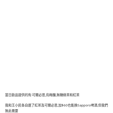
當日飲品提供的有:可爾必思,烏梅釀,無糖綠茶和紅茶
我和王小民各自選了紅茶及可爾必思,加$60也能換Sapporo啤酒,但我們
無此需要