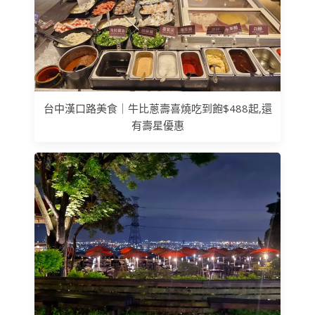
台中漢口路美食｜牛比蔥壽喜燒吃到飽$488起,還
有壽星優惠