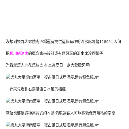
沒想到樂丸大眾燒肉酒場還有提供這個有趣的流水席冷麵$280/二人份
把
鴨川納涼席
的概念拿來設計成有趣好玩的流水席冷麵鍋子
光看就讓人心花怒放😍,在炎炎夏日一定大受歡迎啊!
一進來先看到右邊濃濃日本風的櫃檯
座位也都是這種高背式的木頭卡座,讓客人可以稍微保有隱私的空間