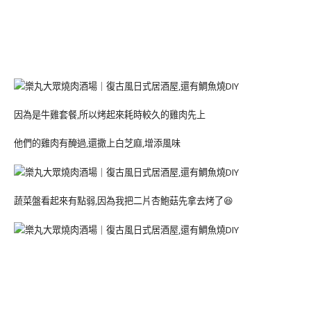
因為是牛雞套餐,所以烤起來耗時較久的雞肉先上
他們的雞肉有醃過,還撒上白芝麻,增添風味
蔬菜盤看起來有點弱,因為我把二片杏鮑菇先拿去烤了😆