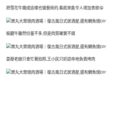
把雪花牛擺成這樣也蠻藝術的,看起來能令人增加食欲🤤
板腱牛雖然份量不多,但是肉質確實不錯
耍廢老娘只會忙著拍照,王小民只好認命地負責烤肉