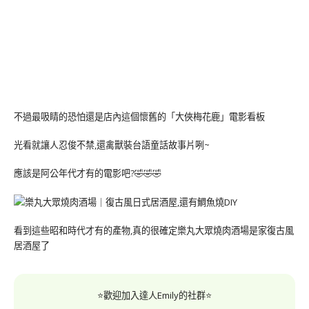
不過最吸睛的恐怕還是店內這個懷舊的「大俠梅花鹿」電影看板
光看就讓人忍俊不禁,還禽獸裝台語童話故事片咧~
應該是阿公年代才有的電影吧?🤣🤣🤣
看到這些昭和時代才有的產物,真的很確定樂丸大眾燒肉酒場是家復古風
居酒屋了
⭐歡迎加入達人Emily的社群⭐