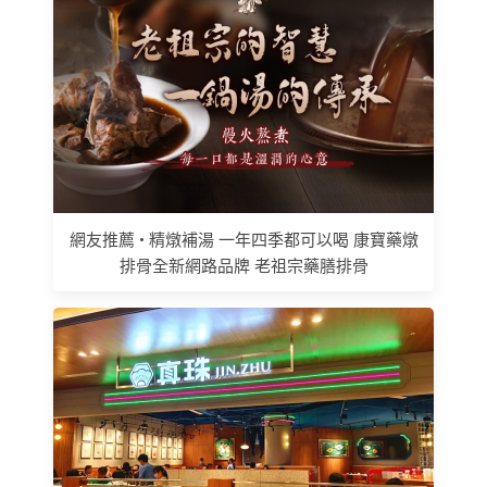
網友推薦 • 精燉補湯 一年四季都可以喝 康寶藥燉
排骨全新網路品牌 老祖宗藥膳排骨