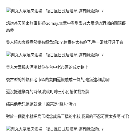
話說某天閒來無事亂逛Gomaji,無意中看到樂丸大眾燒肉酒場的團購優
惠券
雙人燒肉套餐竟然還有鯛魚燒DIY,這實在太有趣了,手一滑就訂好了😅
樂丸大眾燒肉酒場就位在台中老市區的成功路上
復古型的外觀和老市區的氛圍還蠻融成一氣的,毫無違和感啊!
還沒抵達樂丸的時候,我就叮嚀王小民幫忙找招牌
結果他老兄遠遠就說:「原來是”藥丸”喔?」
對於一個從小就把烏玉橋念成鳥王橋的小孩,我真的不忍苛責太多啊~(汗)