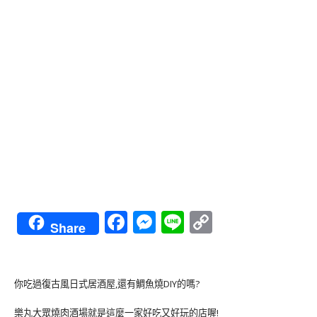
Facebook
Messenger
Line
Copy
Share
Link
你吃過復古風日式居酒屋,還有鯛魚燒DIY的嗎?
樂丸大眾燒肉酒場就是這麼一家好吃又好玩的店喔!