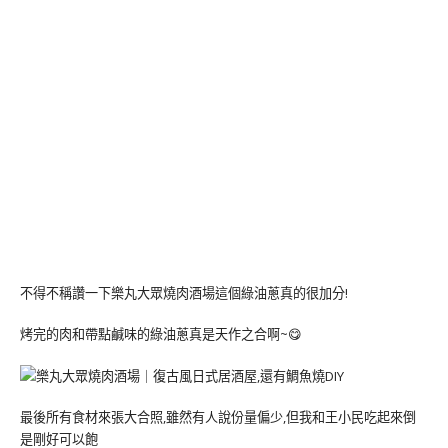
不得不稱讚一下樂丸大眾燒肉酒場這個綠油蔥真的很加分!
烤完的肉和帶點鹹味的綠油蔥真是天作之合啊~😋
最後所有食材來張大合照,雖然有人說份量偏少,但我和王小民吃起來倒
是剛好可以飽