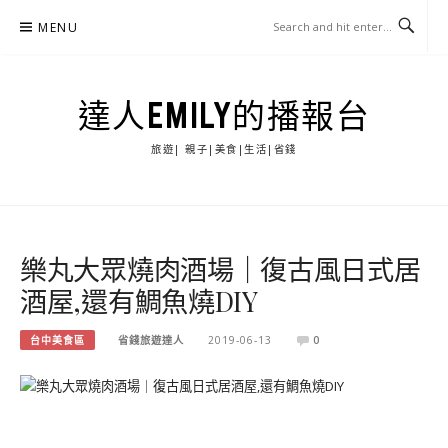
Skip
MENU
to
content
達人EMILY的播報台
旅遊| 親子|美食|生活|省錢
樂丸大眾燒肉酒場｜復古風日式居
酒屋,還有鯛魚燒DIY
台中美食區
省錢旅遊達人
2019-06-13
0