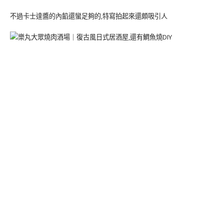
不過卡士達醬的內餡還蠻足夠的,特寫拍起來還頗吸引人