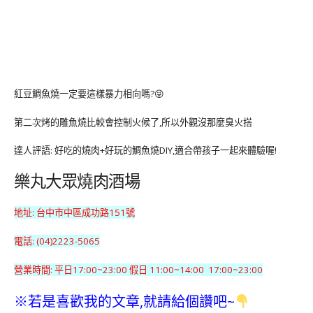
紅豆鯛魚燒一定要這樣暴力相向嗎?😜
第二次烤的雕魚燒比較會控制火候了,所以外觀沒那麼臭火搭
達人評語: 好吃的燒肉+好玩的鯛魚燒DIY,適合帶孩子一起來體驗喔!
樂丸大眾燒肉酒場
地址: 台中市中區成功路151號
電話: (04)2223-5065
營業時間: 平日17:00~23:00 假日 11:00~14:00 17:00~23:00
※若是喜歡我的文章,就請給個讚吧~