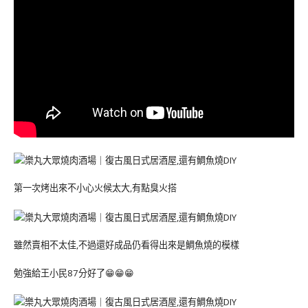
第一次烤出來不小心火候太大,有點臭火搭
雖然賣相不太佳,不過還好成品仍看得出來是鯛魚燒的模樣
勉強給王小民87分好了😁😁😁