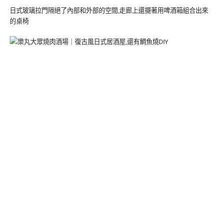
日式玻璃拉門隔絕了內部和外部的空間,走廊上還擺著用啤酒箱組合出來
的桌椅