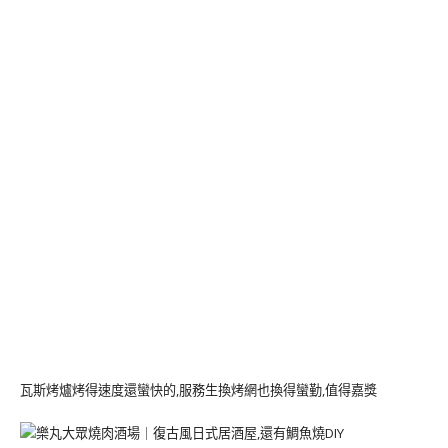
瓦斯烤爐烤得速度還蠻快的,服務生換烤網也換得蠻勤,值得嘉獎