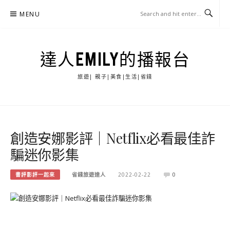
Skip
MENU
to
content
達人EMILY的播報台
旅遊| 親子|美食|生活|省錢
創造安娜影評｜Netflix必看最佳詐
騙迷你影集
書評影評一起來
省錢旅遊達人
2022-02-22
0