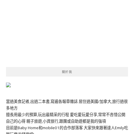
關於我
當過美食記者,出過二本書,寫遍各報章雜誌 居住過美國/加拿大,旅行過很
多地方
擅長用最少的預算,玩出最精采的行程 愛吃愛玩愛分享,常常不吝惜公開
自己的心得 親子旅遊,小資旅行,跟團或自助遊都是我的強項
目前是Baby Home和mobile01的合作部落客 大家快來跟著達人Emily吃