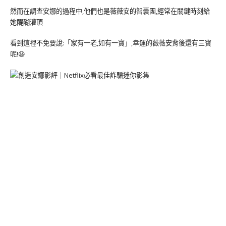
然而在調查安娜的過程中,他們也是薇薇安的智囊團,經常在關鍵時刻給
她醍醐灌頂
看到這裡不免要說:「家有一老,如有一寶」,幸運的薇薇安背後還有三寶
呢!😆