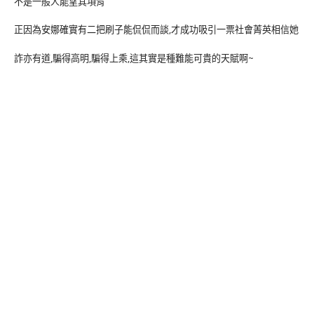
不是一般人能望其項背
正因為安娜確實有二把刷子能侃侃而談,才成功吸引一票社會菁英相信她
詐亦有道,騙得高明,騙得上乘,這其實是種難能可貴的天賦啊~