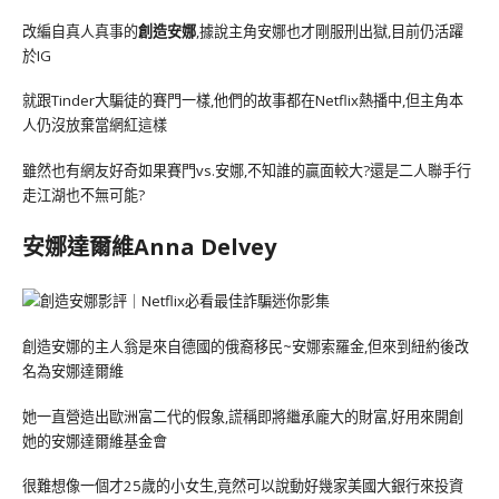
改編自真人真事的
創造安娜
,據說主角安娜也才剛服刑出獄,目前仍活躍
於IG
就跟Tinder大騙徒的賽門一樣,他們的故事都在Netflix熱播中,但主角本
人仍沒放棄當網紅這樣
雖然也有網友好奇如果賽門vs.安娜,不知誰的贏面較大?還是二人聯手行
走江湖也不無可能?
安娜達爾維Anna Delvey
創造安娜的主人翁是來自德國的俄裔移民~安娜索羅金,但來到紐約後改
名為安娜達爾維
她一直營造出歐洲富二代的假象,謊稱即將繼承龐大的財富,好用來開創
她的安娜達爾維基金會
很難想像一個才25歲的小女生,竟然可以說動好幾家美國大銀行來投資