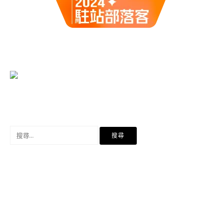
搜
尋
關
鍵
字: