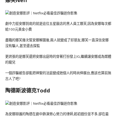
娜芙Neff
劇中力挺安娜到底的就是這位五星飯店的黑人員工娜芙,因為安娜每次都
給100元美金小費
盡職的娜芙幾次幫安娜解圍後,兩人就變成了好朋友,娜芙一直深信安娜
沒有騙人,甚至還去探監
更誇張的是娜芙還把安娜出庭時的穿著打扮發上IG,繼續讓安娜成為媒體
的寵兒
一個詐騙被告卻能把神聖的法庭變成她個人的時尚伸展台,應該也算前無
古人了吧?
陶德斯波德克Todd
為安娜辯護的陶德在劇中飾演勞心勞力的律師,起初戲份並不多,卻在最