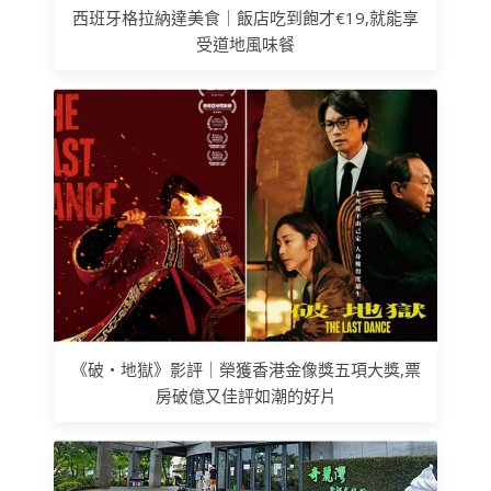
西班牙格拉納達美食｜飯店吃到飽才€19,就能享
受道地風味餐
《破‧地獄》影評｜榮獲香港金像獎五項大獎,票
房破億又佳評如潮的好片