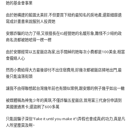
她的基金會事業
由於她構建的藍圖太美好,不但要買下紐約最知名的房地產,還鉅細靡遺
寫成計畫書來說服別人投資她
安娜詐騙的功力了得,又很擅長在IG經營她的名媛形象,難怪不少紐約政
商名流都被她唬得一楞一楞
由於安娜經常以五星飯店為家,出手闊綽的她每次小費都是100美金,相當
會攏絡人心
然而小費給得大方最後卻付不出住宿費用,好幾次都被飯店掃地出門,最
後只能淪落街頭
讓我不由得聯想起台灣幾年前也有類似案例,跟安娜的例子幾乎如出一轍
被媒體稱為神鬼少年的黃琪,不僅詐騙五星飯店,冒用富三代身份申請到
美國運通黑卡,還盜刷了600多萬
只能說騙子深信”Fake it until you make it”(弄假也會成真)的功力,真是凡
人所望塵莫及啊~