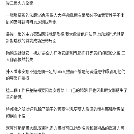
後二集火力全開
一場場精彩的法庭辯論,看得人大呼過癮,還有跟服裝不如意耍性子不出
庭的安娜對峙時真是劍拔弩張
最後一集的主力亮點應該就是陶德,我太欣賞他在法庭上的說辭,尤其是
針對瑞秋的質詢成功扭轉局面
陶德跟薇薇安一樣,拚盡全力在為安娜奮鬥,然而打完美好的戰役之後,二
人卻都悵然若失
外人看來安娜不過是個十足的bitch,然而不論是記者還是律師,都用他們
的專業在拚搏
這二個工作狂差點都要因為安娜賠上自己的婚姻,但也因此跟安娜萌生了
革命情感
這部戲之所以好看,除了騙子的奢豪生活,更讓人敬佩的還有那種對專業
的鍥而不捨
就算詐騙是畫大餅,安娜也盡力畫得可口,她對名牌和藝術品的鑑賞力可