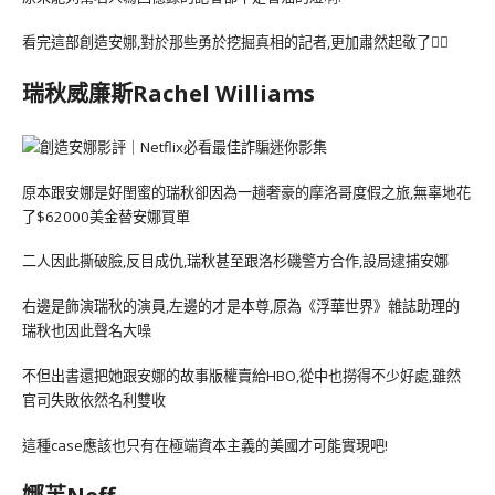
看完這部創造安娜,對於那些勇於挖掘真相的記者,更加肅然起敬了🙇‍♀️
瑞秋威廉斯Rachel Williams
原本跟安娜是好閨蜜的瑞秋卻因為一趟奢豪的摩洛哥度假之旅,無辜地花
了$62000美金替安娜買單
二人因此撕破臉,反目成仇,瑞秋甚至跟洛杉磯警方合作,設局逮捕安娜
右邊是飾演瑞秋的演員,左邊的才是本尊,原為《浮華世界》雜誌助理的
瑞秋也因此聲名大噪
不但出書還把她跟安娜的故事版權賣給HBO,從中也撈得不少好處,雖然
官司失敗依然名利雙收
這種case應該也只有在極端資本主義的美國才可能實現吧!