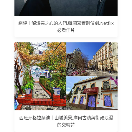
劇評｜解讀惡之心的人們,韓國寫實刑偵劇,Netflix
必看佳片
西班牙格拉納達｜山城美景,摩爾古蹟與街頭浪漫
的交響詩