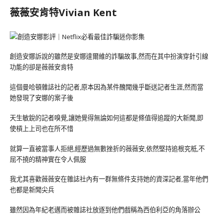
薇薇安肯特Vivian Kent
創造安娜訴說的雖然是安娜達爾維的詐騙故事,然而在其中扮演穿針引線
功能的卻是薇薇安肯特
這個曼哈頓雜誌社的記者,原本因為某件醜聞幾乎斷送記者生涯,然而當
她發現了安娜的案子後
天生敏銳的記者嗅覺,讓她覺得無論如何這都是條值得追蹤的大新聞,即
使槓上上司也在所不惜
就算一直被當事人拒絕,經歷過無數挫折的薇薇安,依然堅持追根究柢,不
屈不撓的精神實在令人佩服
我尤其喜歡薇薇安在雜誌社內有一群無條件支持她的資深記者,當年他們
也都是新聞尖兵
雖然因為年紀老邁而被雜誌社放逐到他們戲稱為西伯利亞的角落辦公