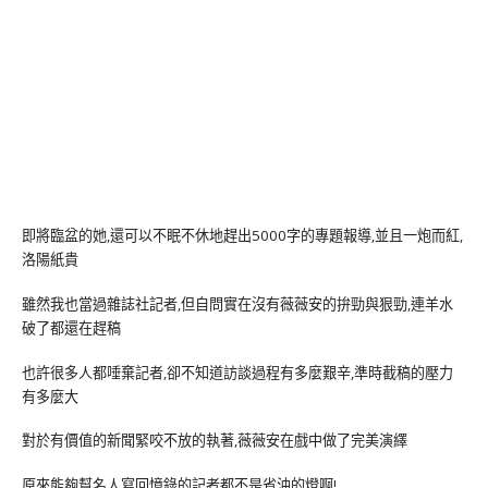
即將臨盆的她,還可以不眠不休地趕出5000字的專題報導,並且一炮而紅,
洛陽紙貴
雖然我也當過雜誌社記者,但自問實在沒有薇薇安的拚勁與狠勁,連羊水
破了都還在趕稿
也許很多人都唾棄記者,卻不知道訪談過程有多麼艱辛,準時截稿的壓力
有多麼大
對於有價值的新聞緊咬不放的執著,薇薇安在戲中做了完美演繹
原來能夠幫名人寫回憶錄的記者都不是省油的燈啊!