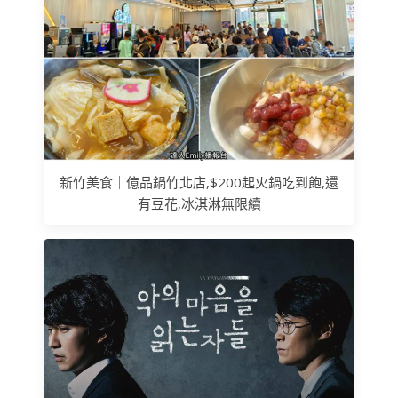
新竹美食｜億品鍋竹北店,$200起火鍋吃到飽,還
有豆花,冰淇淋無限續