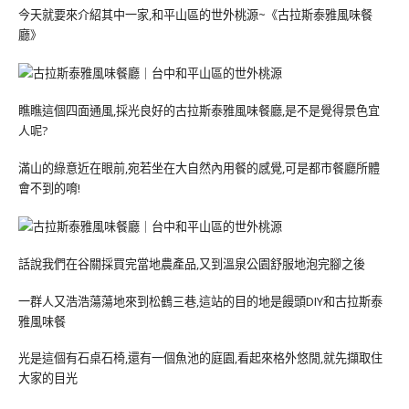
今天就要來介紹其中一家,和平山區的世外桃源~《古拉斯泰雅風味餐
廳》
瞧瞧這個四面通風,採光良好的古拉斯泰雅風味餐廳,是不是覺得景色宜
人呢?
滿山的綠意近在眼前,宛若坐在大自然內用餐的感覺,可是都市餐廳所體
會不到的唷!
話說我們在谷關採買完當地農產品,又到溫泉公園舒服地泡完腳之後
一群人又浩浩蕩蕩地來到松鶴三巷,這站的目的地是饅頭DIY和古拉斯泰
雅風味餐
光是這個有石桌石椅,還有一個魚池的庭園,看起來格外悠閒,就先擷取住
大家的目光