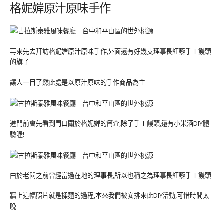
格妮婩原汁原味手作
再來先去拜訪格妮婩原汁原味手作,外面還有好幾支理事長紅藜手工饅頭
的旗子
讓人一目了然此處是以原汁原味的手作商品為主
進門前會先看到門口關於格妮婩的簡介,除了手工饅頭,還有小米酒DIY體
驗喔!
由於老闆之前曾經當過在地的理事長,所以也稱之為理事長紅藜手工饅頭
牆上這幅照片就是揉麵的過程,本來我們被安排來此DIY活動,可惜時間太
晚