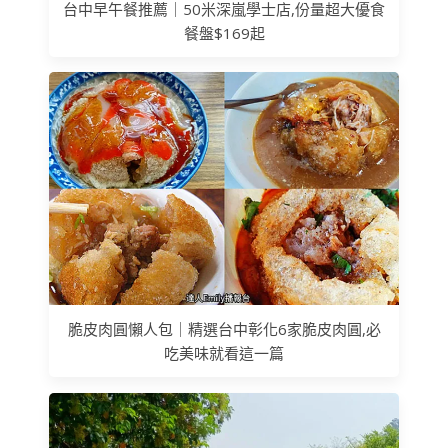
台中早午餐推薦｜50米深嵐學士店,份量超大優食
餐盤$169起
脆皮肉圓懶人包｜精選台中彰化6家脆皮肉圓,必
吃美味就看這一篇