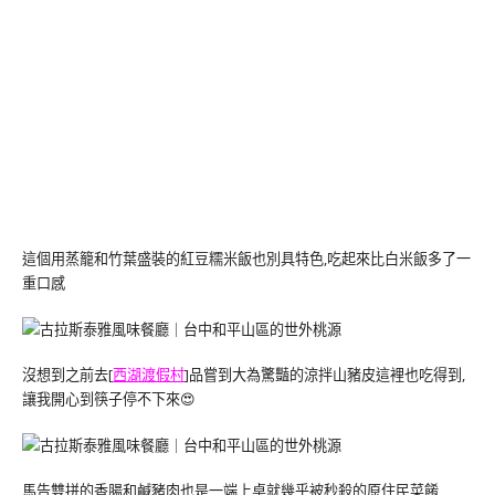
這個用蒸籠和竹葉盛裝的紅豆糯米飯也別具特色,吃起來比白米飯多了一
重口感
沒想到之前去[
西湖渡假村
]品嘗到大為驚豔的涼拌山豬皮這裡也吃得到,
讓我開心到筷子停不下來😍
馬告雙拼的香腸和鹹豬肉也是一端上桌就幾乎被秒殺的原住民菜餚