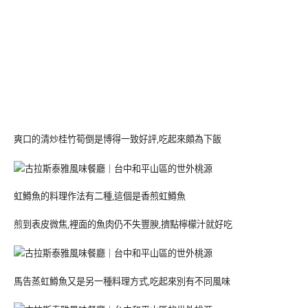
爽口的清炒桂竹筍倒是博得一致好評,吃起來頗為下飯
虹鱒魚的料理作法有二種,這個是香煎虹鱒魚
煎到表皮微焦,裡面的魚肉仍不失豐腴,擠點檸檬汁就好吃
馬告蒸虹鱒魚又是另一種料理方式,吃起來別有不同風味