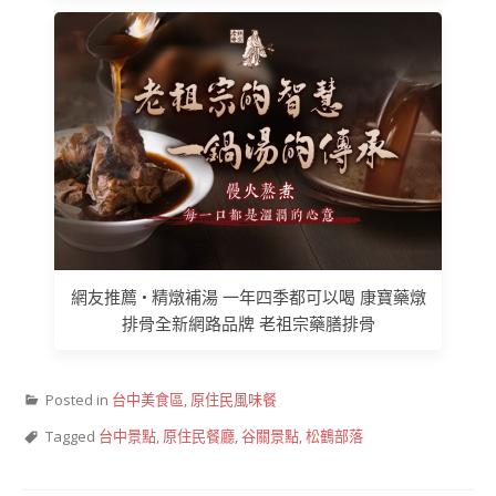
網友推薦 • 精燉補湯 一年四季都可以喝 康寶藥燉
排骨全新網路品牌 老祖宗藥膳排骨
Posted in
台中美食區
,
原住民風味餐
Tagged
台中景點
,
原住民餐廳
,
谷關景點
,
松鶴部落