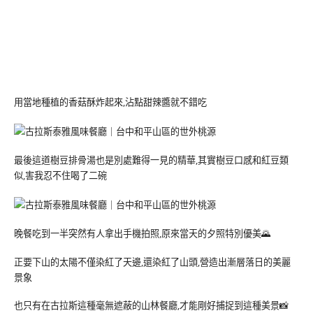
用當地種植的香菇酥炸起來,沾點甜辣醬就不錯吃
最後這道樹豆排骨湯也是別處難得一見的精華,其實樹豆口感和紅豆類
似,害我忍不住喝了二碗
晚餐吃到一半突然有人拿出手機拍照,原來當天的夕照特別優美🌄
正要下山的太陽不僅染紅了天邊,還染紅了山頭,營造出漸層落日的美麗
景象
也只有在古拉斯這種毫無遮蔽的山林餐廳,才能剛好捕捉到這種美景📸