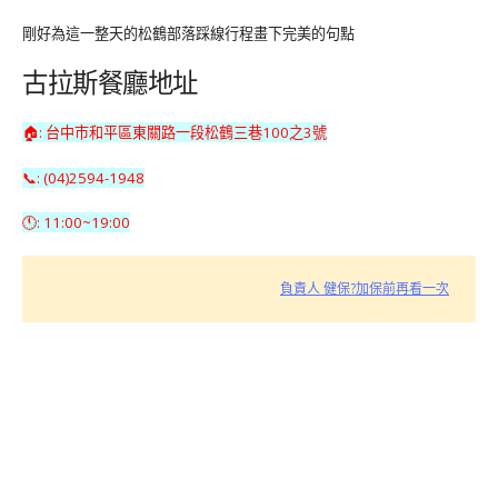
剛好為這一整天的松鶴部落踩線行程畫下完美的句點
古拉斯餐廳地址
🏠: 台中市和平區東關路一段松鶴三巷100之3號
📞: (04)2594-1948
🕚: 11:00~19:00
負責人 健保?加保前再看一次