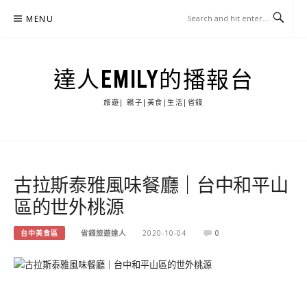
Skip
MENU
to
content
達人EMILY的播報台
旅遊| 親子|美食|生活|省錢
古拉斯泰雅風味餐廳｜台中和平山
區的世外桃源
台中美食區
省錢旅遊達人
2020-10-04
0