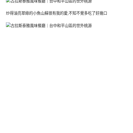
炒得油亮翠綠的小魚山蘇很有我的愛,不知不覺多吃了好幾口