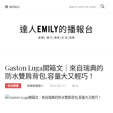
Skip
MENU
to
content
達人EMILY的播報台
旅遊| 親子|美食|生活|省錢
Gaston Luga開箱文｜來自瑞典的
防水雙肩背包,容量大又輕巧！
包包開箱
省錢旅遊達人
2023-05-11
0