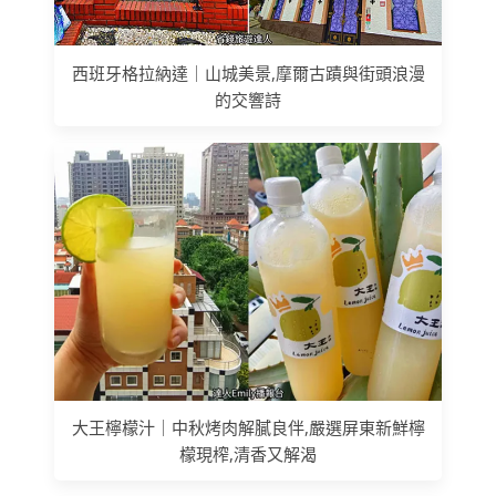
西班牙格拉納達｜山城美景,摩爾古蹟與街頭浪漫
的交響詩
大王檸檬汁｜中秋烤肉解膩良伴,嚴選屏東新鮮檸
檬現榨,清香又解渴