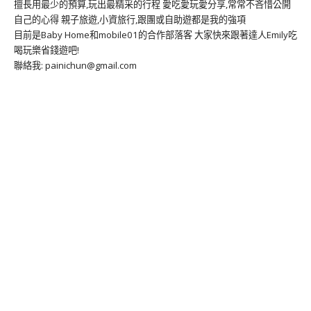
擅長用最少的預算,玩出最精采的行程 愛吃愛玩愛分享,常常不吝惜公開
自己的心得 親子旅遊,小資旅行,跟團或自助遊都是我的強項
目前是Baby Home和mobile01的合作部落客 大家快來跟著達人Emily吃
喝玩樂省錢遊吧!
聯絡我: painichun@gmail.com