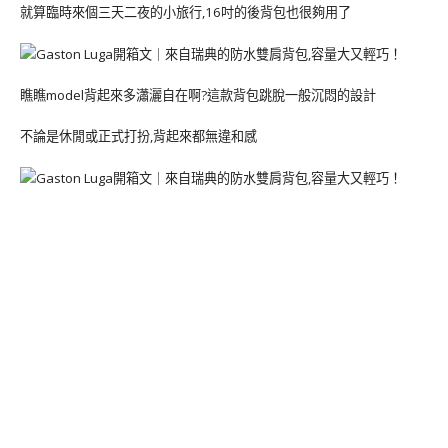
就算臨時來個三天二夜的小旅行,16吋的後背包也很夠用了
瞧瞧model背起來多瀟灑自在啊?這款背包跳脫一般沉悶的設計
不論是休閒或正式打扮,背起來都無違和感