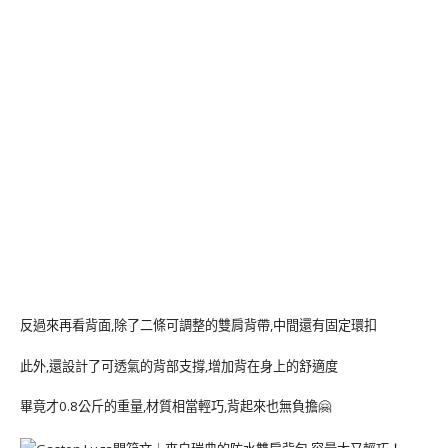
反過來再看背面,除了二條可調整的雙肩背帶,中間還有固定環扣
此外,還設計了可透氣的背部支撐,增加背在身上的舒適度
畢竟才0.8公斤的重量,材質相當輕巧,背起來也無負擔🤗