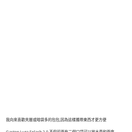
我向來喜歡夾層或暗袋多的包包,因為這樣攜帶東西才更方便
Gaston Luga Splash 2.0,不但前面有二個口袋可以放水壺和雨傘