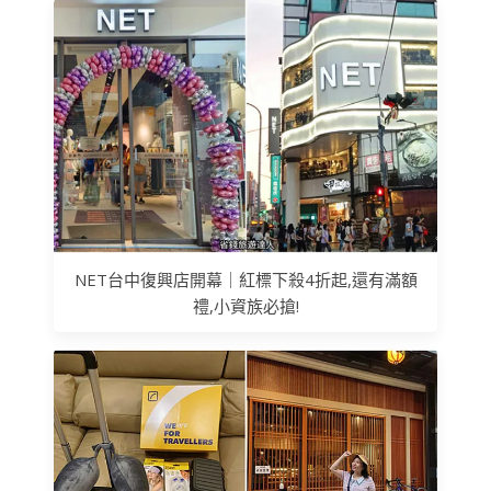
NET台中復興店開幕｜紅標下殺4折起,還有滿額
禮,小資族必搶!