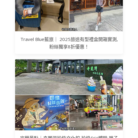
Travel Blue藍旅｜ 2025旅途有型禮盒開箱實測,
粉絲獨享8折優惠！
宜蘭景點｜奇麗灣珍奶文化館,珍奶DIY體驗,親子