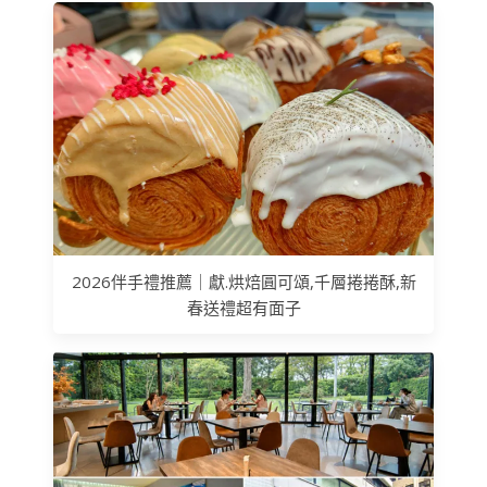
2026伴手禮推薦｜獻.烘焙圓可頌,千層捲捲酥,新
春送禮超有面子