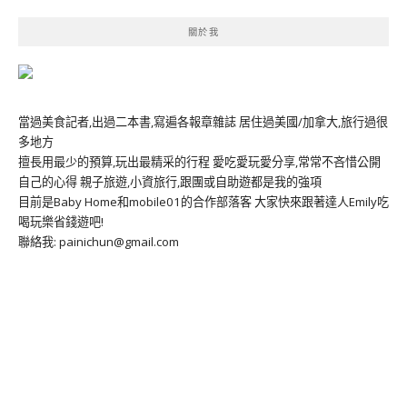
關於我
當過美食記者,出過二本書,寫遍各報章雜誌 居住過美國/加拿大,旅行過很
多地方
擅長用最少的預算,玩出最精采的行程 愛吃愛玩愛分享,常常不吝惜公開
自己的心得 親子旅遊,小資旅行,跟團或自助遊都是我的強項
目前是Baby Home和mobile01的合作部落客 大家快來跟著達人Emily吃
喝玩樂省錢遊吧!
聯絡我: painichun@gmail.com