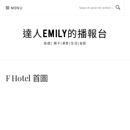
Skip
MENU
to
content
達人EMILY的播報台
旅遊| 親子|美食|生活|省錢
F Hotel 首圖