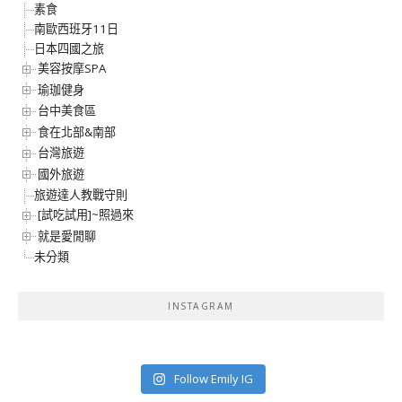
素食
南歐西班牙11日
日本四國之旅
美容按摩SPA
瑜珈健身
台中美食區
食在北部&南部
台灣旅遊
國外旅遊
旅遊達人教戰守則
[試吃試用]~照過來
就是愛閒聊
未分類
INSTAGRAM
Follow Emily IG