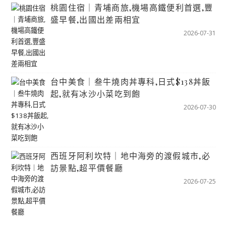
桃園住宿｜青埔商旅,機場高鐵便利首選,豐
盛早餐,出國出差兩相宜
2026-07-31
台中美食｜叁牛燒肉丼專科,日式$138丼飯
起,就有冰沙小菜吃到飽
2026-07-30
西班牙阿利坎特｜地中海旁的渡假城市,必
訪景點,超平價餐廳
2026-07-25