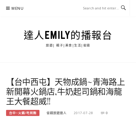
Skip
MENU
to
content
達人EMILY的播報台
旅遊| 親子|美食|生活|省錢
【台中西屯】天物成鍋~青海路上
新開幕火鍋店,牛奶起司鍋和海龍
王大餐超威!!
台中~火鍋/吃到飽
省錢旅遊達人
2017-07-28
0