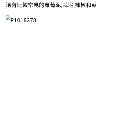
還有比較常見的蘿蔔泥,蒜泥,辣椒和蔥