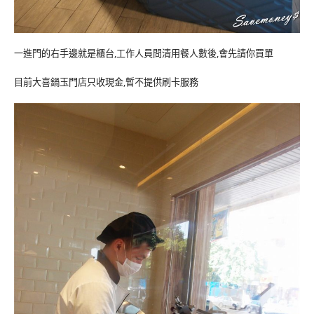
一進門的右手邊就是櫃台,工作人員問清用餐人數後,會先請你買單
目前大喜鍋玉門店只收現金,暫不提供刷卡服務