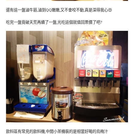
還有這一盤滷牛筋,滷到QQ嫩嫩,又不會咬不動,真是深得我心😍
吃完一盤竟破天荒再續了一盤,光吃這個就值回票價了吧?
飲料區有常見的飲料機,中間小茶桶裝的是相當好喝的烏梅汁