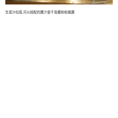
生菜沙拉區,可以搭配的醬汁是千島醬和和風醬