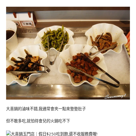
大喜鍋的滷味不錯,我通常會夾一點來墊墊肚子
但不敢多吃,就怕待會兒的火鍋吃不下