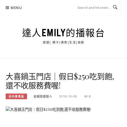
Skip
MENU
to
content
達人EMILY的播報台
旅遊| 親子|美食|生活|省錢
大喜鍋玉門店｜假日$250吃到飽,
還不收服務費喔!
台中美食區
省錢旅遊達人
2018-10-08
0