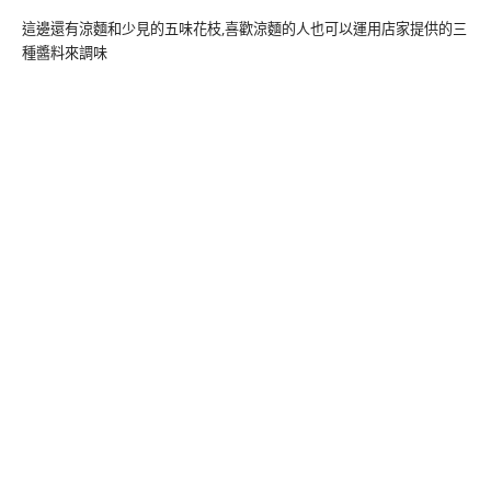
這邊還有涼麵和少見的五味花枝,喜歡涼麵的人也可以運用店家提供的三
種醬料來調味