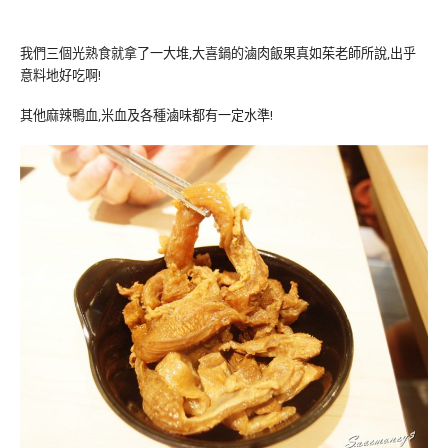
我們三個光熟食就拿了一大堆,大喜鍋的滷肉飯果真如茱老師所說,出乎
意料地好吃啊!
其他麻辣鴨血,米血及各種滷味都有一定水準!