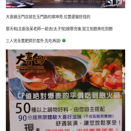
大喜鍋玉門店就在玉門路的燦坤旁,位置還蠻好找的
那天和J主廚及茱老師一起去[太子悅]按摩完後,就立刻跑來吃到飽
三人完全置肥胖於度外,先吃再說!