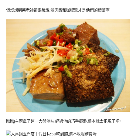
但沒想到茱老師卻跟我說,滷肉飯和咖哩醬才是他們的精華啊!
瞧瞧J主廚拿了這一大盤滷味,經過他的巧手擺盤,根本就太犯規了吧?