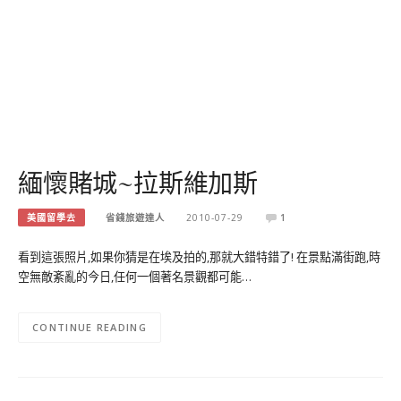
緬懷賭城~拉斯維加斯
美國留學去
省錢旅遊達人
2010-07-29
1
看到這張照片,如果你猜是在埃及拍的,那就大錯特錯了! 在景點滿街跑,時
空無敵紊亂的今日,任何一個著名景觀都可能…
CONTINUE READING