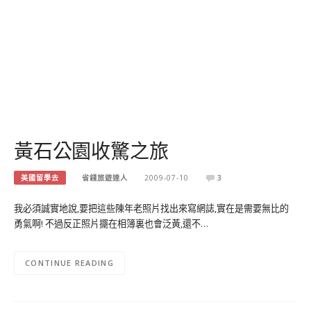
黃石公園收驚之旅
美國留學去
省錢旅遊達人
2009-07-10
3
我必須誠實地說,要把這些陳年老照片找出來寫網誌,實在是需要無比的
勇氣啊! 不過反正照片擺在相簿裏也會泛黃,還不…
CONTINUE READING