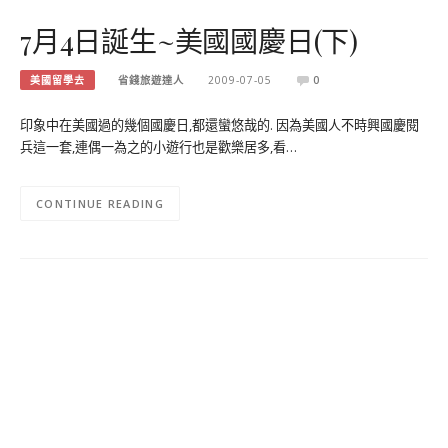
7月4日誕生~美國國慶日(下)
美國留學去
省錢旅遊達人
2009-07-05
0
印象中在美國過的幾個國慶日,都還蠻悠哉的. 因為美國人不時興國慶閱
兵這一套,連偶一為之的小遊行也是歡樂居多,看…
CONTINUE READING