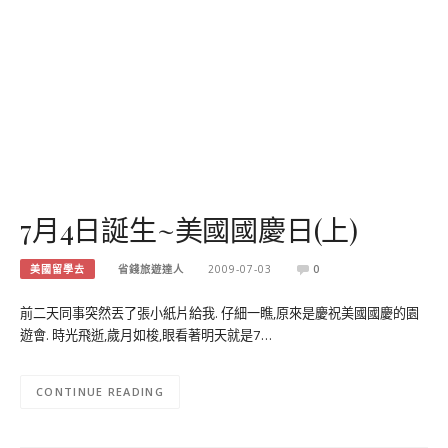
7月4日誕生~美國國慶日(上)
美國留學去
省錢旅遊達人
2009-07-03
0
前二天同事突然丟了張小紙片給我. 仔細一瞧,原來是慶祝美國國慶的園
遊會. 時光飛逝,歲月如梭,眼看著明天就是7…
CONTINUE READING