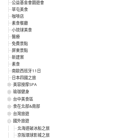
公益基金會園遊會
草屯美食
咖啡店
素食餐廳
小琉球美食
醫療
免費景點
屏東景點
新建案
素食
南歐西班牙11日
日本四國之旅
美容按摩SPA
瑜珈健身
台中美食區
食在北部&南部
台灣旅遊
國外旅遊
北海道破冰船之旅
京阪環球影城之旅