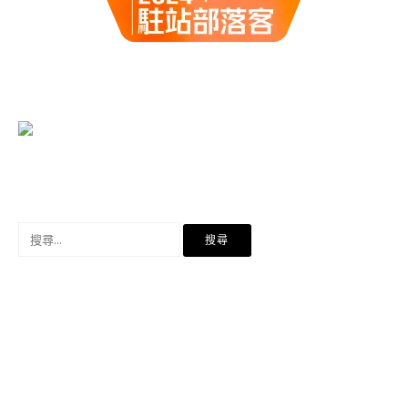
搜
尋
關
鍵
字: