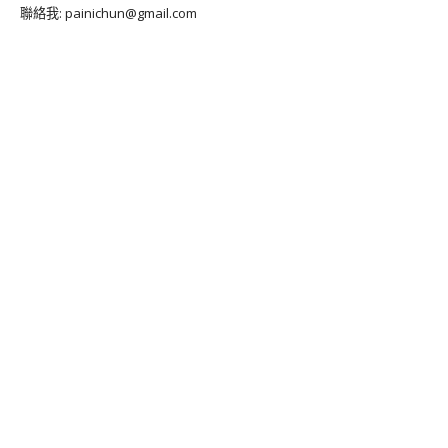
聯絡我: painichun@gmail.com