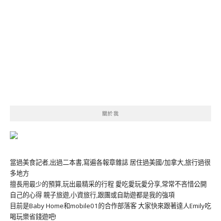
關於我
當過美食記者,出過二本書,寫遍各報章雜誌 居住過美國/加拿大,旅行過很
多地方
擅長用最少的預算,玩出最精采的行程 愛吃愛玩愛分享,常常不吝惜公開
自己的心得 親子旅遊,小資旅行,跟團或自助遊都是我的強項
目前是Baby Home和mobile01的合作部落客 大家快來跟著達人Emily吃
喝玩樂省錢遊吧!