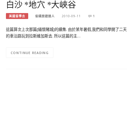
白沙 *地穴 *大峽谷
美國留學去
省錢旅遊達人
2010-09-11
1
這篇算次上次那篇[緬懷賭城]的續集. 由於某年暑假,我們和同學開了二天
的車沿路玩到拉斯維加斯去. 所以這篇的主…
CONTINUE READING