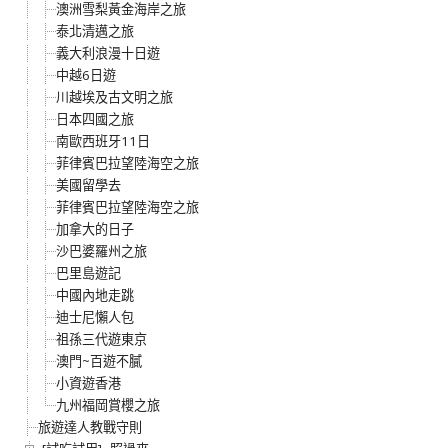
澳洲雪梨黃金海岸之旅
泰北清邁之旅
義大利浪漫十日遊
中越6日遊
川越埃及古文明之旅
日本四國之旅
南歐西班牙11日
菲律賓巴拉望陸海空之旅
美國留學去
菲律賓巴拉望陸海空之旅
加拿大的日子
沙巴婆羅州之旅
巴里島遊記
中國內地走跳
迪士尼懶人包
祖孫三代遊東京
澳門~百遊不膩
小資遊香港
九州福岡賞櫻之旅
旅遊達人教戰守則