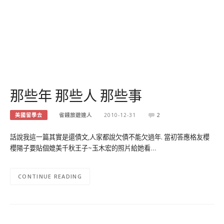
那些年 那些人 那些事
美國留學去
省錢旅遊達人
2010-12-31
2
話說我這一篇其實是還債文,人家都說欠債不能欠過年. 當初答應格友櫻
櫻陽子要貼個媲美千秋王子~玉木宏的照片給她看…
CONTINUE READING