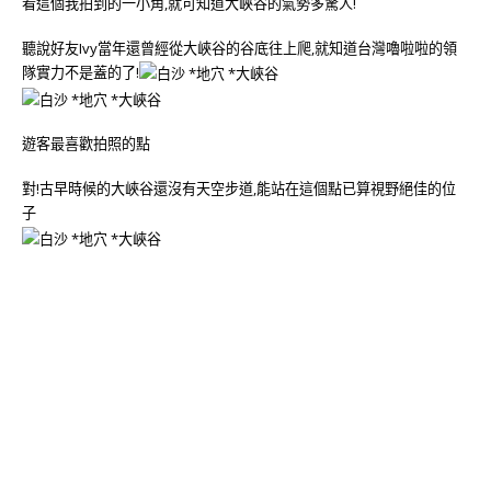
看這個我拍到的一小角,就可知道大峽谷的氣勢多驚人!
聽說好友Ivy當年還曾經從大峽谷的谷底往上爬,就知道台灣嚕啦啦的領
隊實力不是蓋的了!
遊客最喜歡拍照的點
對!古早時候的大峽谷還沒有天空步道,能站在這個點已算視野絕佳的位
子