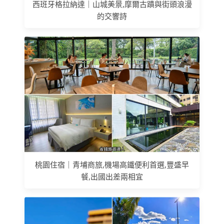
西班牙格拉納達｜山城美景,摩爾古蹟與街頭浪漫
的交響詩
桃園住宿｜青埔商旅,機場高鐵便利首選,豐盛早
餐,出國出差兩相宜