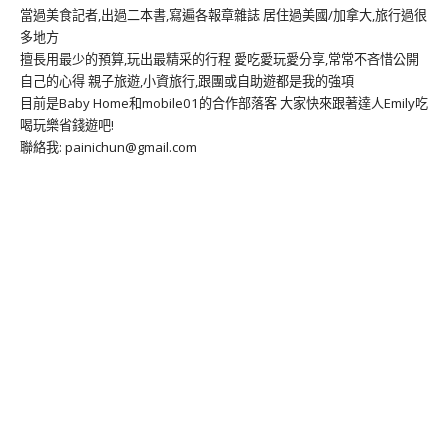
當過美食記者,出過二本書,寫遍各報章雜誌 居住過美國/加拿大,旅行過很
多地方
擅長用最少的預算,玩出最精采的行程 愛吃愛玩愛分享,常常不吝惜公開
自己的心得 親子旅遊,小資旅行,跟團或自助遊都是我的強項
目前是Baby Home和mobile01的合作部落客 大家快來跟著達人Emily吃
喝玩樂省錢遊吧!
聯絡我: painichun@gmail.com