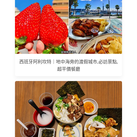
西班牙阿利坎特｜地中海旁的渡假城市,必訪景點,
超平價餐廳