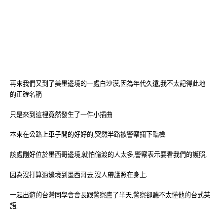
再來我們又到了美墨邊境的一處白沙漠,因為年代久遠,我不太記得此地
的正確名稱
只是來到這裡竟然發生了一件小插曲
本來在公路上車子開的好好的,突然半路被警察攔下臨檢.
該處剛好位於墨西哥邊境,就怕偷渡的人太多,警察表示要看我們的護照,
因為沒打算過邊境到墨西哥去,沒人帶護照在身上.
一起出遊的台灣同學會會長跟警察盧了半天,警察卻聽不太懂他的台式英
語,