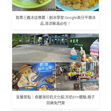
苗栗三義冰店推薦｜剉冰學堂:Google高分平價冰
品,清涼解渴必吃！
宜蘭景點｜奇麗灣珍奶文化館,珍奶DIY體驗,親子
同樂免門票