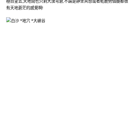
極目望去,天地間也只剩大漠穹蒼,不論是靜坐冥想或者乾脆劈個腿都很
有天地蒼茫的感覺啊!