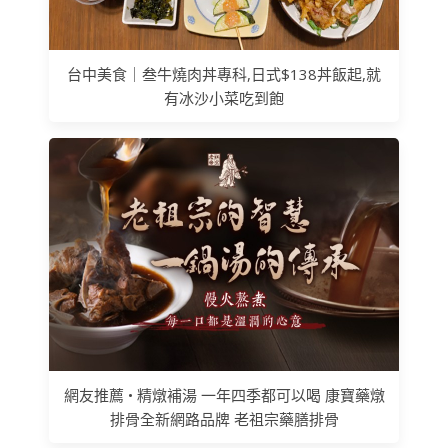
台中美食｜叁牛燒肉丼專科,日式$138丼飯起,就
有冰沙小菜吃到飽
網友推薦 • 精燉補湯 一年四季都可以喝 康寶藥燉
排骨全新網路品牌 老祖宗藥膳排骨