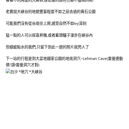
老實說大峽谷的地貌豐富程度不如之前去過的黃石公園
可能我們沒有從谷底往上爬,感受自然不如Ivy深刻
猛一點的人可以搭直昇機,或者雇頭驢子漫步在峽谷內
但蜻蜓點水的我們,只留下到此一遊的照片就閃人了
下一站的行程是到大盆地國家公園的地底洞穴~Lehman Cave(雷曼連動
債?誤!雷曼洞穴才對)