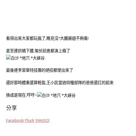
看得出來大家都玩瘋了,瞧見沒?大鵬展翅不夠看!
甚至連拱橋下腰,匍伏前進都演上癮了
最後連李棠華特技團的絕招都使出來了
還好那時體重還算輕盈,王小民當過特種部隊的爸爸還扛的起來
換成是現在,哼哼~
分享
Facebook
Plurk
YAHOO!