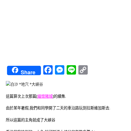
Facebook
Messenger
Line
Copy
Share
Link
這篇算次上次那篇[
緬懷賭城
]的續集.
由於某年暑假,我們和同學開了二天的車沿路玩到拉斯維加斯去.
所以這篇的主角就成了大峽谷