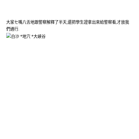
大家七嘴八舌地跟警察解釋了半天,還把學生證拿出來給警察看,才放我
們通行.