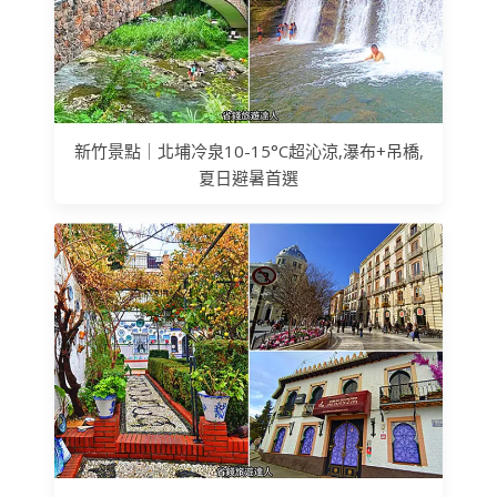
新竹景點｜北埔冷泉10-15°C超沁涼,瀑布+吊橋,
夏日避暑首選