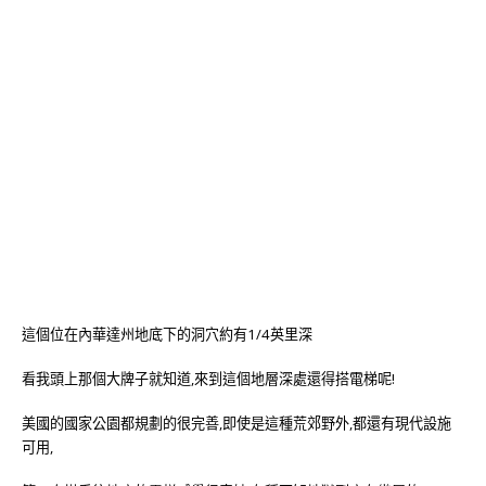
這個位在內華達州地底下的洞穴約有1/4英里深
看我頭上那個大牌子就知道,來到這個地層深處還得搭電梯呢!
美國的國家公園都規劃的很完善,即使是這種荒郊野外,都還有現代設施
可用,