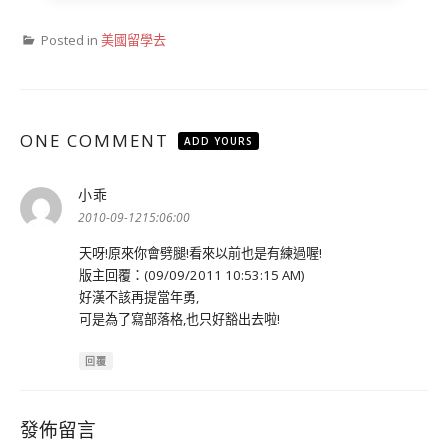
Posted in
美國留學去
ONE COMMENT
ADD YOURS
小乖
表
示:
2010-09-1215:06:00
天呀!原來你會劈腿!看來以前也是有練過喔!
版主回覆：(09/09/2011 10:53:15 AM)
好漢不該再提當年勇,
可是為了寫部落格,也只好豁出去啦!
回覆
發佈留言