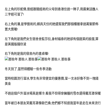
左上角的珍妮佛,曾經跟隨經商的父母到香港住過一陣子,用廣東話醮人
三字經可溜了!
右上角的潘,是學藝術的,頗具天份的她還幫我們那個樓層拿過萬聖節佈
置大獎喔!
左下角則是我們女生宿舍舍監莎拉,身材福泰的她卻有個甜美的臉蛋,算
是美國版鐘欣凌
右下角則是我的宿舍內的書桌囉!
冬天到了,當然得體驗一些冬季活動
當時校園流行溜冰,學生有非常便宜的優惠價,溜一次冰好像不到一塊錢
美金
不過這個戶外溜冰場真是爆冷,看我不但得穿臃腫的雪衣還得戴耳罩保暖
當年被日本朋友笑戴耳罩像歐巴桑,他們都不知道我當年是走在未來流行