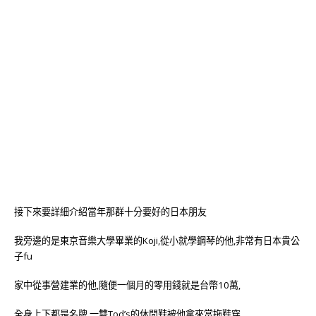
接下來要詳細介紹當年那群十分要好的日本朋友
我旁邊的是東京音樂大學畢業的Koji,從小就學鋼琴的他,非常有日本貴公
子fu
家中從事營建業的他,隨便一個月的零用錢就是台幣10萬,
全身上下都是名牌,一雙Tod’s的休閒鞋被他拿來當拖鞋穿