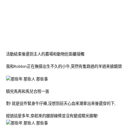
活動結束後還到主人的農場和動物近距離接觸
我和Robbin正在撫摸出生不久的小牛,突然有隻路過的羊過來搶鏡頭
騎完馬再和馬兒合照一張
對! 就是這件緊身牛仔褲,沒想到前天心血來潮拿出來後還穿的下,
經過這麼多年,穿起來的腿部線條並沒有變成糯米腸喔!