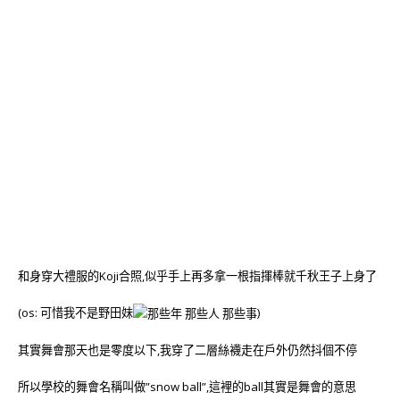
和身穿大禮服的Koji合照,似乎手上再多拿一根指揮棒就千秋王子上身了
(os: 可惜我不是野田妹
)
其實舞會那天也是零度以下,我穿了二層絲襪走在戶外仍然抖個不停
所以學校的舞會名稱叫做”snow ball”,這裡的ball其實是舞會的意思