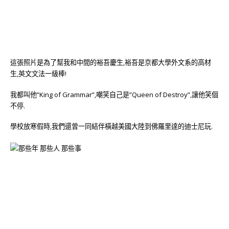
這張照片是為了幫我和中間的裕吾慶生,裕吾是京都大學外文系的高材
生,英文文法一級棒!
我都叫他”King of Grammar”,嘲笑自己是”Queen of Destroy”,讓他笑個
不停.
學校放寒假時,我們還曾一同結伴橫越美國大陸到佛羅里達的迪士尼玩.