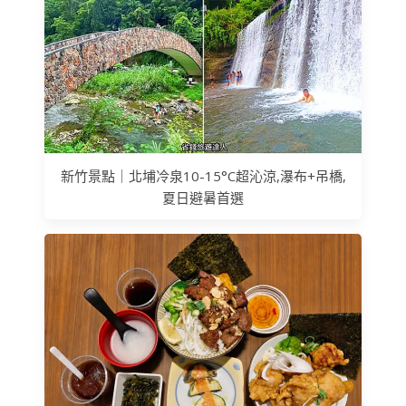
新竹景點｜北埔冷泉10-15°C超沁涼,瀑布+吊橋,
夏日避暑首選