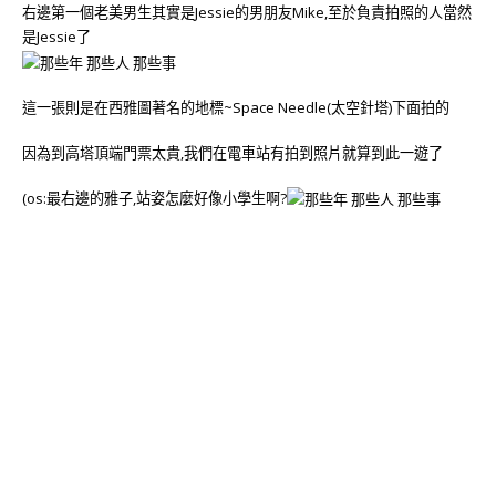
右邊第一個老美男生其實是Jessie的男朋友Mike,至於負責拍照的人當然
是Jessie了
這一張則是在西雅圖著名的地標~Space Needle(太空針塔)下面拍的
因為到高塔頂端門票太貴,我們在電車站有拍到照片就算到此一遊了
(os:最右邊的雅子,站姿怎麼好像小學生啊?