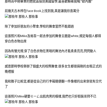
那時高中剛畢業的她就直接到美國留學,最喜歡賴著我喊:”歐內醬”
前幾天古木梓在Face Book上找到我,真是讓我欣喜萬分
除了參加好朋友的小聚會,學校的舞會當然不能錯過
這張照片和Mike及裕吾一起去參加的舞會主題是white,規定每個人都得
穿白色衣物出席
因為有螢光燈,穿了白色衣物在黑暗的舞池內才能柔柔亮亮,閃閃動人
感恩節時學校舉辦了個盛大的校際舞會,很多女生都很搞剛的去租正式的
晚禮服
我和雅子比較混,都是從自己的行李箱隨便翻一件像樣的出來穿就有交代
了
這張照片Mike硬要ㄍ一ㄥ出肌肉男的模樣,我們也只好假裝崇拜不已