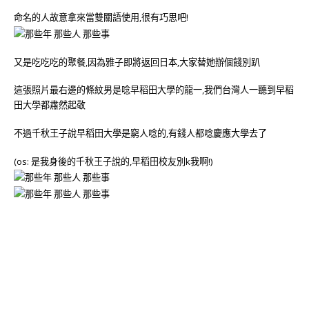
命名的人故意拿來當雙關語使用,很有巧思吧!
又是吃吃吃的聚餐,因為雅子即將返回日本,大家替她辦個餞別趴
這張照片最右邊的條紋男是唸早稻田大學的龍一,我們台灣人一聽到早稻
田大學都肅然起敬
不過千秋王子說早稻田大學是窮人唸的,有錢人都唸慶應大學去了
(os: 是我身後的千秋王子說的,早稻田校友別k我啊!)