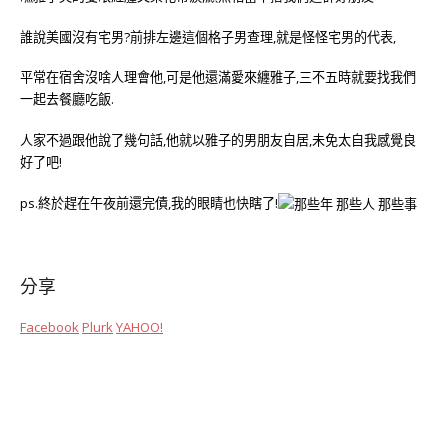
誰說美國沒有宅男?前排左邊這個格子男查理,就是怪怪宅男的代表,
平常在宿舍沒啥人理會他,可是他還滿愛來纏雅子,三不五時就要找我們
一起去餐廳吃飯.
人家不過跟他說了幾句話,他就以雅子的男朋友自居,未免太自我感覺良
好了吧!
ps.終於趕在午夜前還完債,我的眼睛也快瞎了!
分享
Facebook
Plurk
YAHOO!