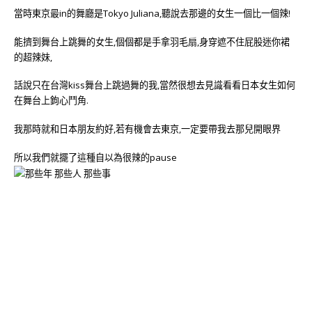
當時東京最in的舞廳是Tokyo Juliana,聽說去那邊的女生一個比一個辣!
能擠到舞台上跳舞的女生,個個都是手拿羽毛扇,身穿遮不住屁股迷你裙
的超辣妹,
話說只在台灣kiss舞台上跳過舞的我,當然很想去見識看看日本女生如何
在舞台上鉤心鬥角.
我那時就和日本朋友約好,若有機會去東京,一定要帶我去那兒開眼界
所以我們就擺了這種自以為很辣的pause