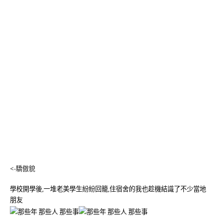
<-驕傲貌
學校開學後,一堆老美學生紛紛回籠,住宿舍的我也趁機結識了不少當地
朋友