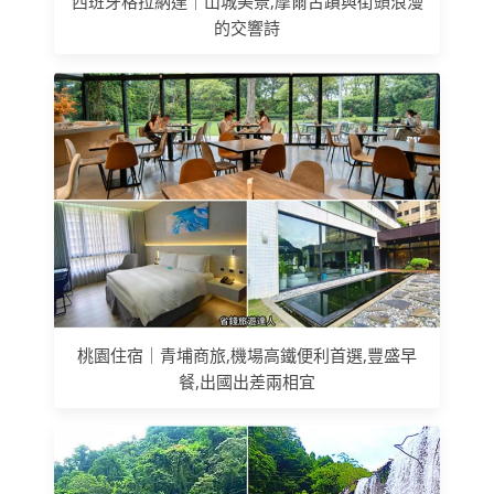
西班牙格拉納達｜山城美景,摩爾古蹟與街頭浪漫
的交響詩
桃園住宿｜青埔商旅,機場高鐵便利首選,豐盛早
餐,出國出差兩相宜