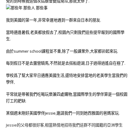
免的到時候我這個灰姑娘會變成南瓜,那就太慘了.
我到美國的第一年,非常幸運地遇到一群來自日本的朋友.
當時適逢暑假,老美都放假去了,校園內只剩我們這些提早報到的國際學
生.
由於summer school課程並不重,除了一般課業外,大家都卯起來玩.
每到假日不是去露營騎馬,不然就是去搭船遊湖,日子過得逍遙自在極了.
學校爲了幫大家早日適應美國生活,還特地安排當地的老美學生當我們的
學伴,
平常就是帶著我們吃喝玩樂兼四處購物,當國際學生的學伴算是一個校園
打工的肥缺.
某個週末剛好美國學伴Jessie,邀請我們一同到她西雅圖的爸媽家玩.
Jessie的父母都很好客,相當熱情地招待我們這群不同國籍的亞洲學生