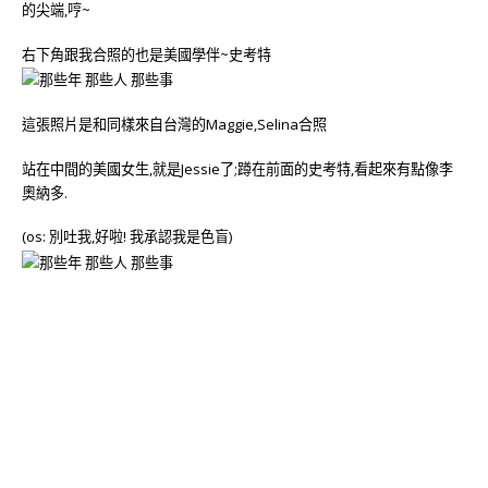
的尖端,哼~
右下角跟我合照的也是美國學伴~史考特
這張照片是和同樣來自台灣的Maggie,Selina合照
站在中間的美國女生,就是Jessie了;蹲在前面的史考特,看起來有點像李
奧納多.
(os: 別吐我,好啦! 我承認我是色盲)