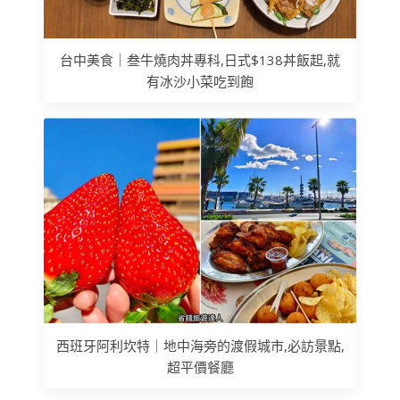
台中美食｜叁牛燒肉丼專科,日式$138丼飯起,就
有冰沙小菜吃到飽
西班牙阿利坎特｜地中海旁的渡假城市,必訪景點,
超平價餐廳