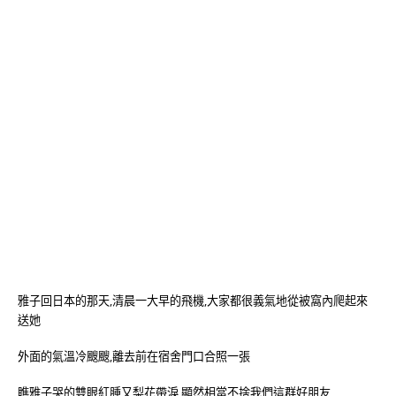
雅子回日本的那天,清晨一大早的飛機,大家都很義氣地從被窩內爬起來
送她
外面的氣溫冷颼颼,離去前在宿舍門口合照一張
瞧雅子哭的雙眼紅腫又梨花帶淚,顯然相當不捨我們這群好朋友