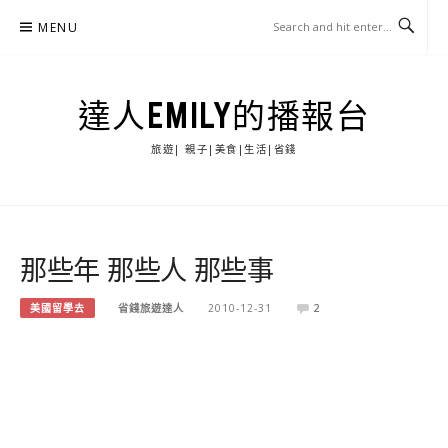
Skip
MENU
to
content
達人EMILY的播報台
旅遊| 親子|美食|生活|省錢
那些年 那些人 那些事
美國留學去
省錢旅遊達人
2010-12-31
2