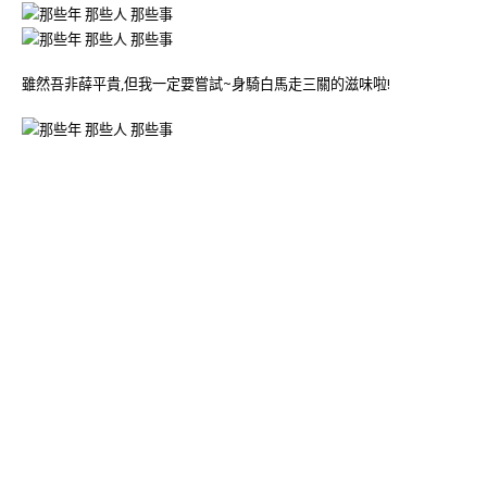
雖然吾非薛平貴,但我一定要嘗試~身騎白馬走三關的滋味啦!