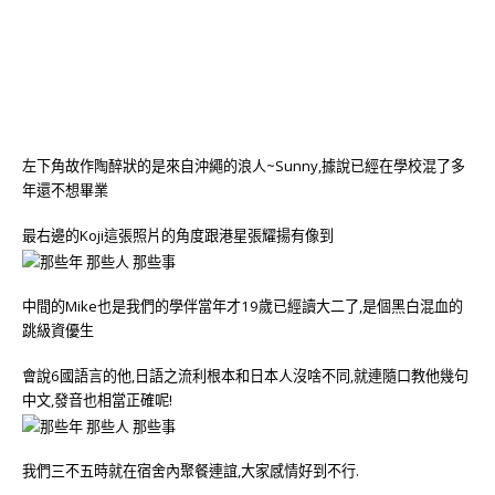
左下角故作陶醉狀的是來自沖繩的浪人~Sunny,據說已經在學校混了多
年還不想畢業
最右邊的Koji這張照片的角度跟港星張耀揚有像到
中間的Mike也是我們的學伴當年才19歲已經讀大二了,是個黑白混血的
跳級資優生
會說6國語言的他,日語之流利根本和日本人沒啥不同,就連隨口教他幾句
中文,發音也相當正確呢!
我們三不五時就在宿舍內聚餐連誼,大家感情好到不行.