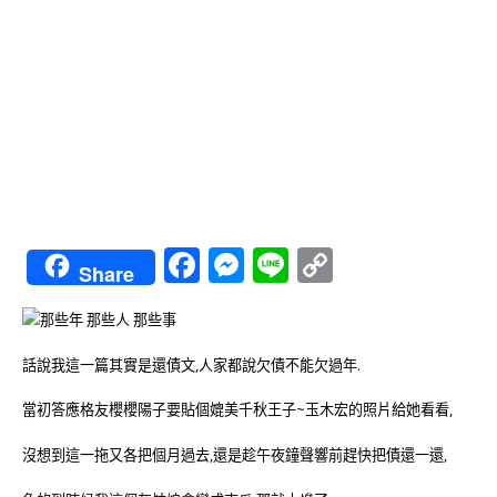
Facebook
Messenger
Line
Copy
Share
Link
話說我這一篇其實是還債文,人家都說欠債不能欠過年.
當初答應格友櫻櫻陽子要貼個媲美千秋王子~玉木宏的照片給她看看,
沒想到這一拖又各把個月過去,還是趁午夜鐘聲響前趕快把債還一還,