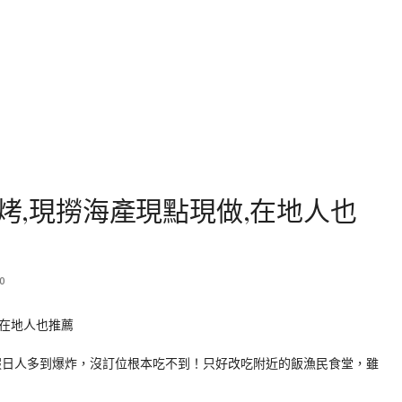
碳烤,現撈海產現點現做,在地人也
0
果假日人多到爆炸，沒訂位根本吃不到！只好改吃附近的飯漁民食堂，雖