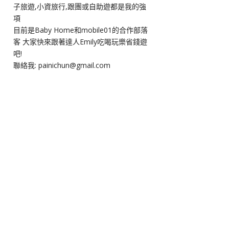
子旅遊,小資旅行,跟團或自助遊都是我的強
項
目前是Baby Home和mobile01的合作部落
客 大家快來跟著達人Emily吃喝玩樂省錢遊
吧!
聯絡我: painichun@gmail.com