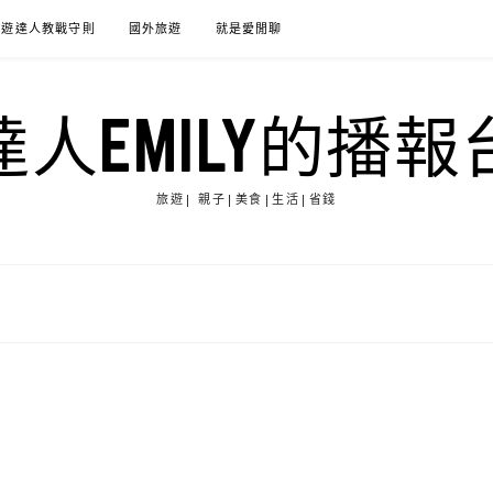
旅遊達人教戰守則
國外旅遊
就是愛閒聊
達人EMILY的播報
旅遊| 親子|美食|生活|省錢