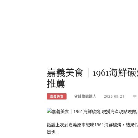
嘉義美食｜1961海鮮
推薦
省錢旅遊達人
2025-09-21
嘉義美食
話說上次到嘉義原本想吃1961海鮮碳烤，結
然也…