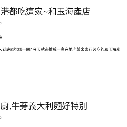
港都吃這家~和玉海產店
0
,到底該選哪一間? 今天就來推薦一家在地老饕來東石必吃的和玉海產
廚,牛蒡義大利麵好特別
0