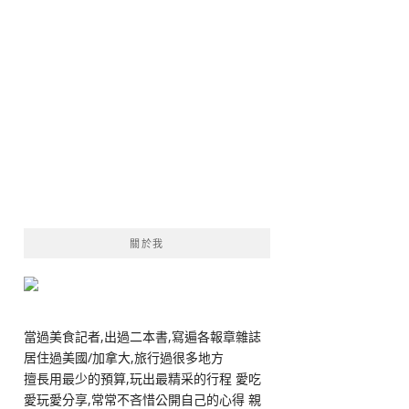
關於我
當過美食記者,出過二本書,寫遍各報章雜誌
居住過美國/加拿大,旅行過很多地方
擅長用最少的預算,玩出最精采的行程 愛吃
愛玩愛分享,常常不吝惜公開自己的心得 親