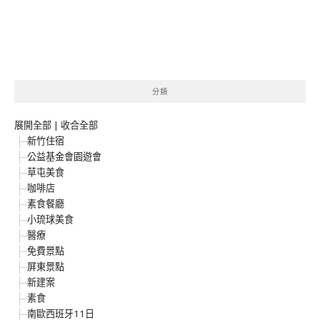
分類
展開全部
|
收合全部
新竹住宿
公益基金會園遊會
草屯美食
咖啡店
素食餐廳
小琉球美食
醫療
免費景點
屏東景點
新建案
素食
南歐西班牙11日