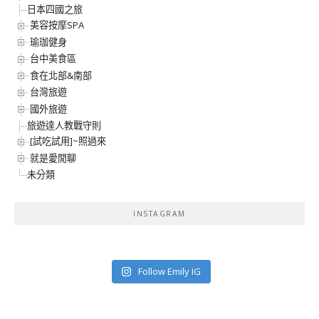
日本四國之旅
美容按摩SPA
瑜珈健身
台中美食區
食在北部&南部
台灣旅遊
國外旅遊
旅遊達人教戰守則
[試吃試用]~照過來
就是愛閒聊
未分類
INSTAGRAM
Follow Emily IG