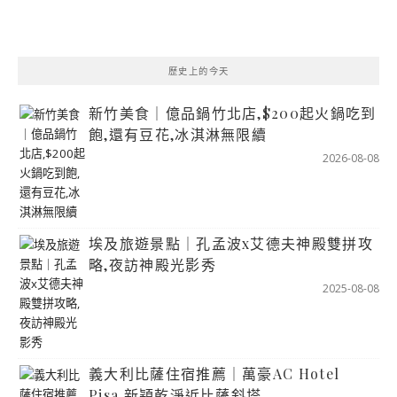
歷史上的今天
新竹美食｜億品鍋竹北店,$200起火鍋吃到
飽,還有豆花,冰淇淋無限續
2026-08-08
埃及旅遊景點｜孔孟波x艾德夫神殿雙拼攻
略,夜訪神殿光影秀
2025-08-08
義大利比薩住宿推薦｜萬豪AC Hotel
Pisa,新穎乾淨近比薩斜塔