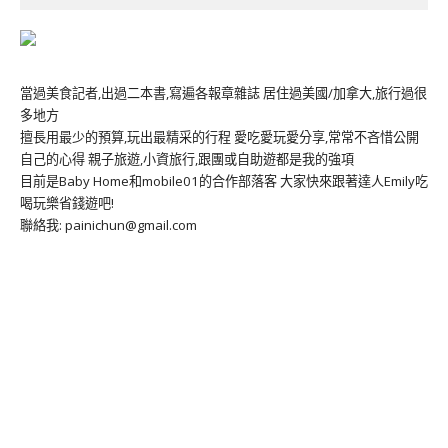
當過美食記者,出過二本書,寫遍各報章雜誌 居住過美國/加拿大,旅行過很
多地方
擅長用最少的預算,玩出最精采的行程 愛吃愛玩愛分享,常常不吝惜公開
自己的心得 親子旅遊,小資旅行,跟團或自助遊都是我的強項
目前是Baby Home和mobile01的合作部落客 大家快來跟著達人Emily吃
喝玩樂省錢遊吧!
聯絡我: painichun@gmail.com