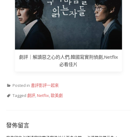
劇評｜解讀惡之心的人們,韓國寫實刑偵劇,Netflix
必看佳片
Posted in
書評影評一起來
Tagged
劇評
,
Netflix
,
歐美劇
發佈留言