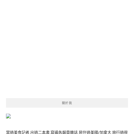
關於我
當過美食記者,出過二本書,寫遍各報章雜誌 居住過美國/加拿大,旅行過很