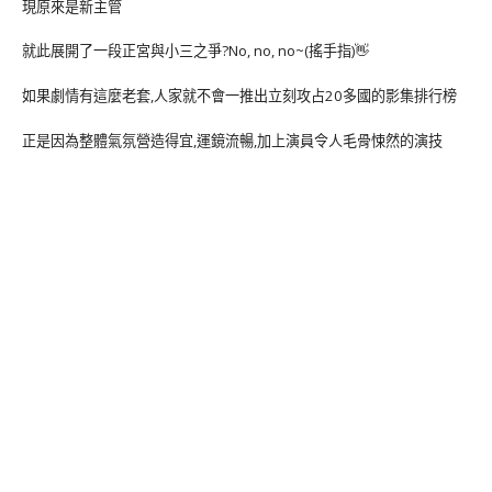
現原來是新主管
就此展開了一段正宮與小三之爭?No, no, no~(搖手指)👋
如果劇情有這麼老套,人家就不會一推出立刻攻占20多國的影集排行榜
正是因為整體氣氛營造得宜,運鏡流暢,加上演員令人毛骨悚然的演技