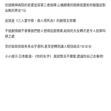
住過精神病院的老婆豈容第三者放肆,心機頗重的她揪竟要如何報復這對
出軌的男女?🤔
這就是《三人要守密，兩人得死去》的劇情主架構
不過劇情總不會像我們憨人想得這麼簡單,結局的大反轉才是令人拍案叫
絕之處
至於結局到底有多出乎意料,甚至逆轉到讓人瞠目結舌?😲😲😲
小小提示:日本動漫~《你的名字》,我就暫且不爆雷,建議你自己去看吧!