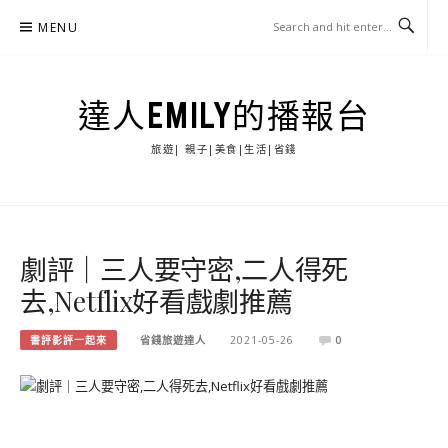
Skip
MENU
to
content
達人EMILY的播報台
旅遊| 親子|美食|生活|省錢
劇評｜三人要守密,二人得死
去,Netflix好看戲劇推薦
書評影評一起來
省錢旅遊達人
2021-05-26
0