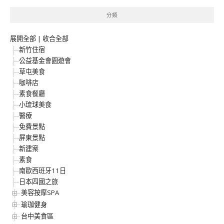
分類
展開全部
|
收合全部
新竹住宿
公益基金會園遊會
草屯美食
咖啡店
素食餐廳
小琉球美食
醫療
免費景點
屏東景點
新建案
素食
南歐西班牙11日
日本四國之旅
美容按摩SPA
瑜珈健身
台中美食區