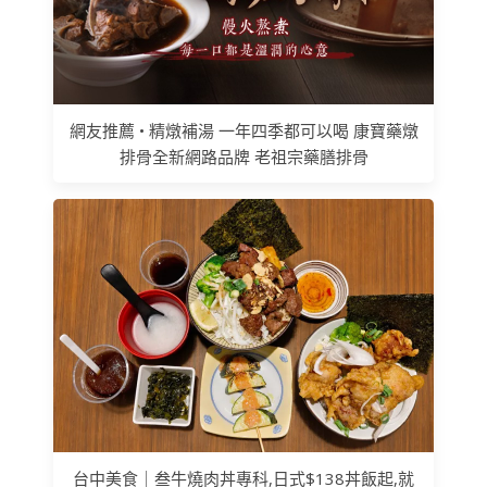
網友推薦 • 精燉補湯 一年四季都可以喝 康寶藥燉
排骨全新網路品牌 老祖宗藥膳排骨
台中美食｜叁牛燒肉丼專科,日式$138丼飯起,就