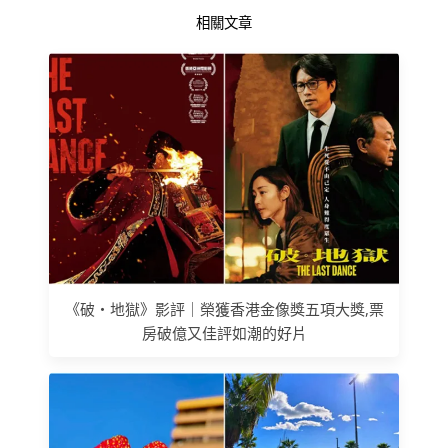
相關文章
《破‧地獄》影評｜榮獲香港金像獎五項大獎,票
房破億又佳評如潮的好片