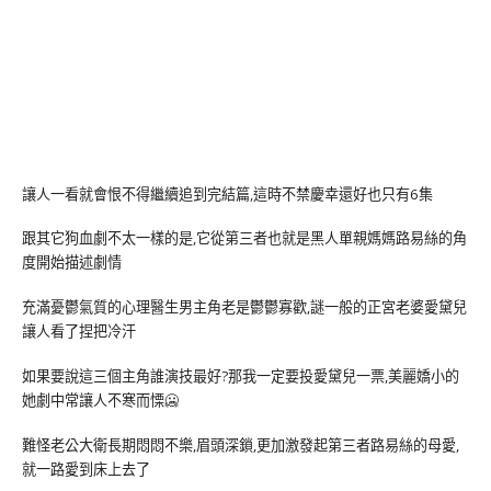
讓人一看就會恨不得繼續追到完結篇,這時不禁慶幸還好也只有6集
跟其它狗血劇不太一樣的是,它從第三者也就是黑人單親媽媽路易絲的角
度開始描述劇情
充滿憂鬱氣質的心理醫生男主角老是鬱鬱寡歡,謎一般的正宮老婆愛黛兒
讓人看了捏把冷汗
如果要說這三個主角誰演技最好?那我一定要投愛黛兒一票,美麗嬌小的
她劇中常讓人不寒而慄🥶
難怪老公大衛長期悶悶不樂,眉頭深鎖,更加激發起第三者路易絲的母愛,
就一路愛到床上去了