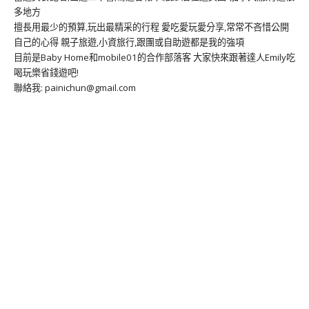
多地方
擅長用最少的預算,玩出最精采的行程 愛吃愛玩愛分享,常常不吝惜公開
自己的心得 親子旅遊,小資旅行,跟團或自助遊都是我的強項
目前是Baby Home和mobile01的合作部落客 大家快來跟著達人Emily吃
喝玩樂省錢遊吧!
聯絡我: painichun@gmail.com