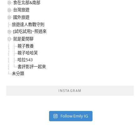
食在北部&南部
台灣旅遊
國外旅遊
旅遊達人教戰守則
[試吃試用]~照過來
就是愛閒聊
親子教養
親子哈哈笑
哈拉543
書評影評一起來
未分類
INSTAGRAM
Follow Emily IG