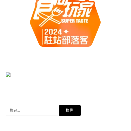
搜
尋
關
鍵