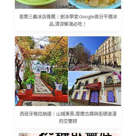
苗栗三義冰店推薦｜剉冰學堂:Google高分平價冰
品,清涼解渴必吃！
西班牙格拉納達｜山城美景,摩爾古蹟與街頭浪漫
的交響詩