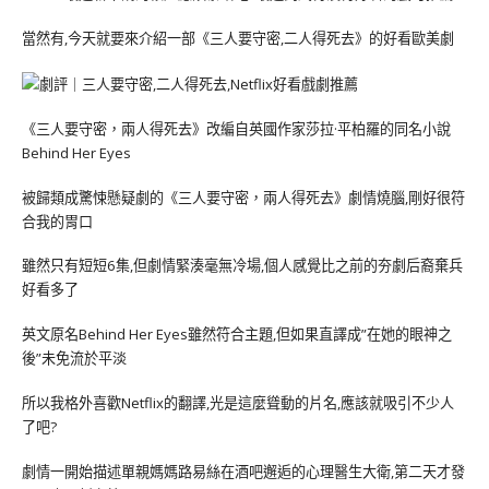
當然有,今天就要來介紹一部《三人要守密,二人得死去》的好看歐美劇
《三人要守密，兩人得死去》改編自英國作家莎拉·平柏羅的同名小說
Behind Her Eyes
被歸類成驚悚懸疑劇的《三人要守密，兩人得死去》劇情燒腦,剛好很符
合我的胃口
雖然只有短短6集,但劇情緊湊毫無冷場,個人感覺比之前的夯劇后裔棄兵
好看多了
英文原名Behind Her Eyes雖然符合主題,但如果直譯成”在她的眼神之
後”未免流於平淡
所以我格外喜歡Netflix的翻譯,光是這麼聳動的片名,應該就吸引不少人
了吧?
劇情一開始描述單親媽媽路易絲在酒吧邂逅的心理醫生大衛,第二天才發