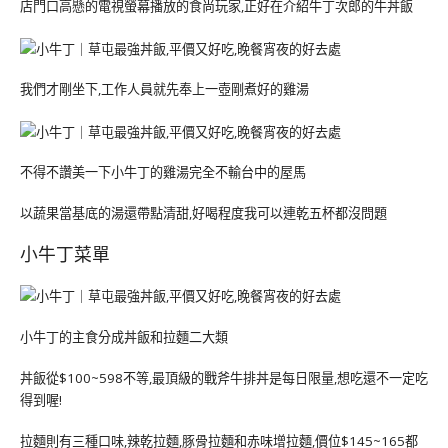
店門口高懸的電視螢幕播放的食尚玩家,正好在介紹牛丁次郎的牛丼飯
我們才剛坐下,工作人員就先奉上一壺剛煮好的雞湯
不得不讚美一下小牛丁的雞湯完全不輸台中的屋馬
以蔬果當基底的湯還帶點清甜,好喝程度我可以連乾五杯都沒問題
小牛丁菜單
小牛丁的主食分成丼飯和拉麵二大類
丼飯從$100~598不等,最頂級的戰斧牛排丼是每日限量,想吃還不一定吃
得到喔!
拉麵則有三種口味,辣乾拉麵,豚骨拉麵和赤味增拉麵,價位$145~165都