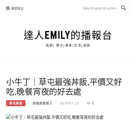
Skip
MENU
to
content
達人EMILY的播報台
旅遊| 親子|美食|生活|省錢
小牛丁｜草屯最強丼飯,平價又好
吃,晚餐宵夜的好去處
草屯美食
省錢旅遊達人
2019-01-23
0