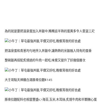
為的就是要把溫泉蛋加入丼飯中,瞧瞧這半熟的蛋黃多令人垂涎三尺
把溫泉蛋和青蔥均勻地拌入丼飯中,讓熱熱的米飯融入特有的蛋香
整碗飯再搭配炙燒過的牛肉一起吃,味覺又提升了好幾個層次
大壬哥點天神雞白湯豚骨拉麵$145
豚骨拉麵配料也相當豐盛👉海苔,玉米,木耳絲,炙燒牛肉和半顆糖心蛋