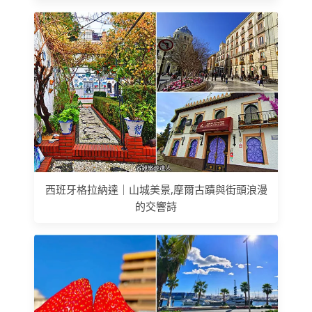
西班牙格拉納達｜山城美景,摩爾古蹟與街頭浪漫
的交響詩