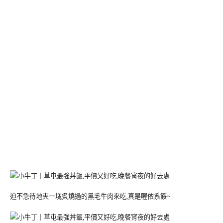
迫不急待地夾一塊炙燒過的黑毛牛肉來吃,真是喔依系餒~