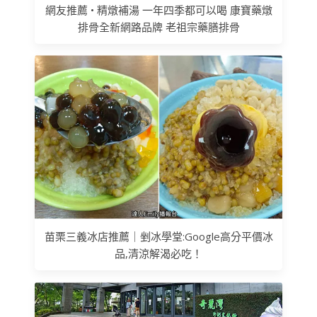
網友推薦 • 精燉補湯 一年四季都可以喝 康寶藥燉
排骨全新網路品牌 老祖宗藥膳排骨
苗栗三義冰店推薦｜剉冰學堂:Google高分平價冰
品,清涼解渴必吃！