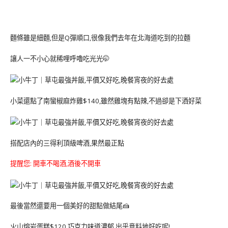
麵條雖是細麵,但是Q彈順口,很像我們去年在北海道吃到的拉麵
讓人一不小心就稀哩呼嚕吃光光🤭
小菜還點了南蠻椒麻炸雞$140,雖然雞塊有點辣,不過卻是下酒好菜
搭配店內的三得利頂級啤酒,果然最正點
提醒您: 開車不喝酒,酒後不開車
最後當然還要用一個美好的甜點做結尾🍰
火山熔岩蛋糕$120,巧克力味道濃郁,出乎意料地好吃呢!