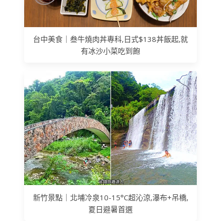
台中美食｜叁牛燒肉丼專科,日式$138丼飯起,就
有冰沙小菜吃到飽
新竹景點｜北埔冷泉10-15°C超沁涼,瀑布+吊橋,
夏日避暑首選