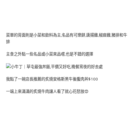
菜單的背面則是小菜和飲料為主,名品有可樂餅,唐揚雞,椒麻雞,豬排和牛
排
主食之外點一些名品或小菜來品嚐,也是不錯的選擇
我點了一碗店長推薦的炙燒安格斯黑牛後腹肉丼$100
一端上來滿滿的炙燒牛肉讓人看了就心花怒放😍