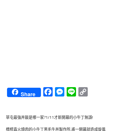
Facebook
Messenger
Line
Copy
Share
Link
草屯最強丼飯是哪一家?1/11才新開幕的小牛丁無誤!
標榜直火燒肉的小牛丁黑毛牛丼製作所,甫一開幕就造成旋風