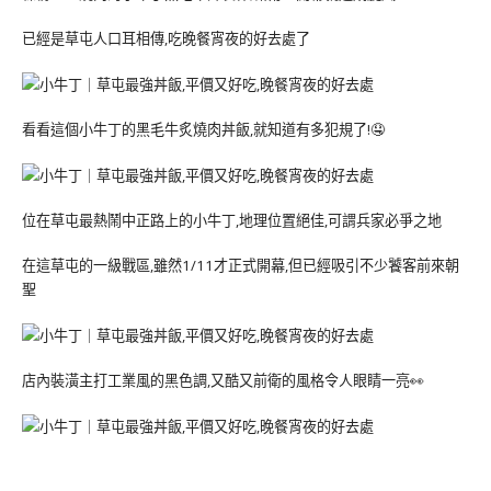
已經是草屯人口耳相傳,吃晚餐宵夜的好去處了
看看這個小牛丁的黑毛牛炙燒肉丼飯,就知道有多犯規了!🤤
位在草屯最熱鬧中正路上的小牛丁,地理位置絕佳,可謂兵家必爭之地
在這草屯的一級戰區,雖然1/11才正式開幕,但已經吸引不少饕客前來朝
聖
店內裝潢主打工業風的黑色調,又酷又前衛的風格令人眼睛一亮👀