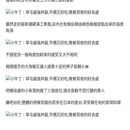
備餐的吧台可以看見工作人員忙碌的身影
雖然走的是新潮硬漢工業風,店內也有像這樣由綠色植栽妝點出來的溫柔
角落
不過從另一個角度拍起來的感受又大不相同
相撲選手的大海報又讓人感覺十足的男子氣概💪🏾
吧檯這邊的小角落則擺了三張座位,適合喜歡不受打擾的客人
離吧台近,整體的用餐氛圍彷若坐在日本的屋台,享受著在地的家常料理