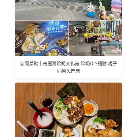
宜蘭景點｜奇麗灣珍奶文化館,珍奶DIY體驗,親子
同樂免門票