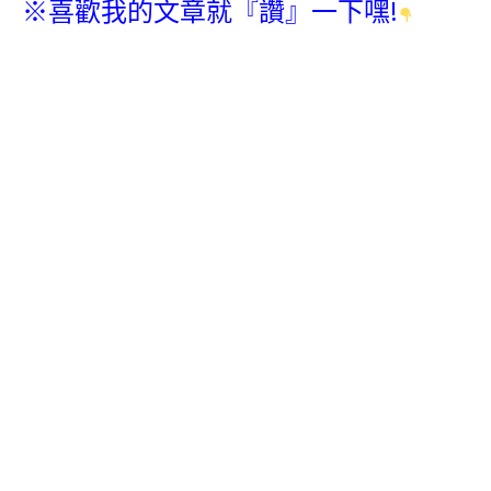
※喜歡我的文章就『讚』一下嘿!