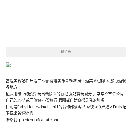
關於我
當過美食記者,出過二本書,寫遍各報章雜誌 居住過美國/加拿大,旅行過很
多地方
擅長用最少的預算,玩出最精采的行程 愛吃愛玩愛分享,常常不吝惜公開
自己的心得 親子旅遊,小資旅行,跟團或自助遊都是我的強項
目前是Baby Home和mobile01的合作部落客 大家快來跟著達人Emily吃
喝玩樂省錢遊吧!
聯絡我: painichun@gmail.com