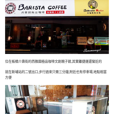
位在板橋介壽街的西雅圖極品咖啡文創親子館,其實離捷運還蠻近的
就在新埔站的二號出口,步行過來只需三分鐘,附近也有停車場,地點相當
方便