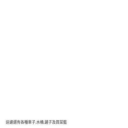
這邊還有各種車子,水桶,鏟子及買菜籃