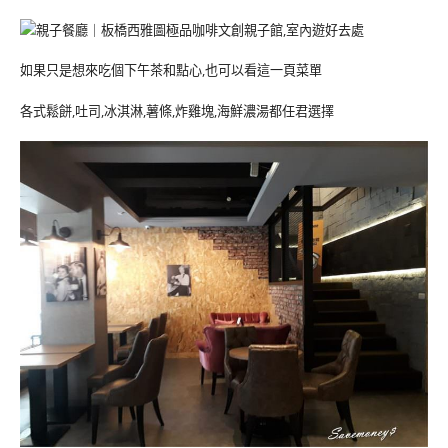
如果只是想來吃個下午茶和點心,也可以看這一頁菜單
各式鬆餅,吐司,冰淇淋,薯條,炸雞塊,海鮮濃湯都任君選擇