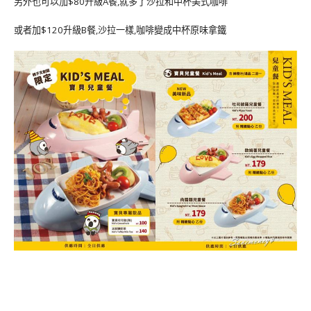
另外也可以加$80升級A餐,就多了沙拉和中杯美式咖啡
或者加$120升級B餐,沙拉一樣,咖啡變成中杯原味拿鐵