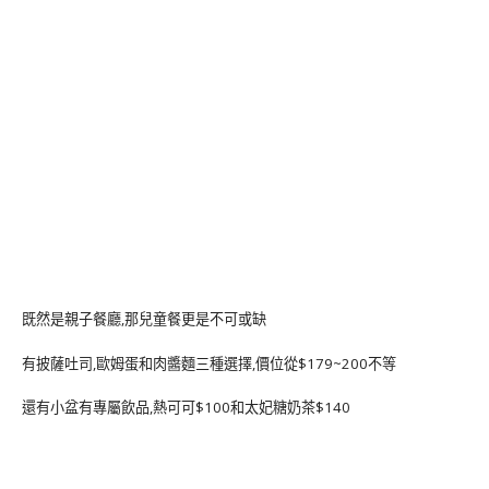
既然是親子餐廳,那兒童餐更是不可或缺
有披薩吐司,歐姆蛋和肉醬麵三種選擇,價位從$179~200不等
還有小盆有專屬飲品,熱可可$100和太妃糖奶茶$140