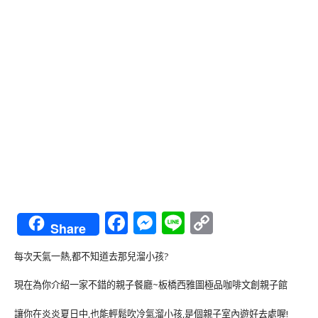
Facebook
Messenger
Line
Copy
Share
Link
每次天氣一熱,都不知道去那兒溜小孩?
現在為你介紹一家不錯的親子餐廳~板橋西雅圖極品咖啡文創親子館
讓你在炎炎夏日中,也能輕鬆吹冷氣溜小孩,是個親子室內遊好去處喔!