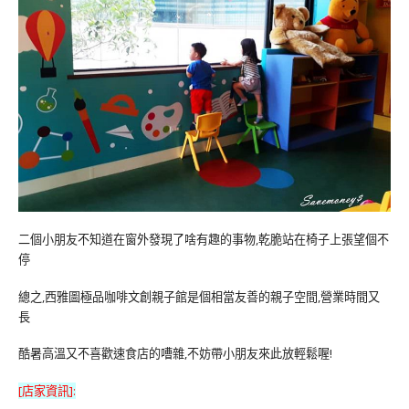
二個小朋友不知道在窗外發現了啥有趣的事物,乾脆站在椅子上張望個不
停
總之,西雅圖極品咖啡文創親子館是個相當友善的親子空間,營業時間又
長
酷暑高溫又不喜歡速食店的嘈雜,不妨帶小朋友來此放輕鬆喔!
[店家資訊]: