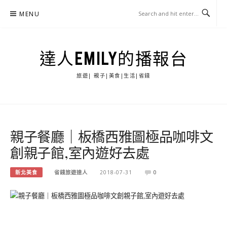
Skip
MENU
to
content
達人EMILY的播報台
旅遊| 親子|美食|生活|省錢
親子餐廳｜板橋西雅圖極品咖啡文
創親子館,室內遊好去處
新北美食
省錢旅遊達人
2018-07-31
0