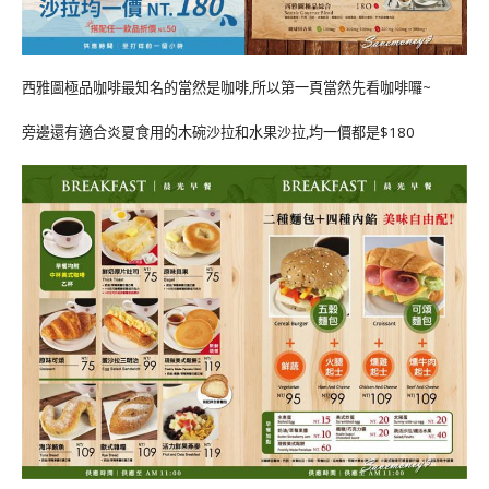
西雅圖極品咖啡最知名的當然是咖啡,所以第一頁當然先看咖啡囉~
旁邊還有適合炎夏食用的木碗沙拉和水果沙拉,均一價都是$180