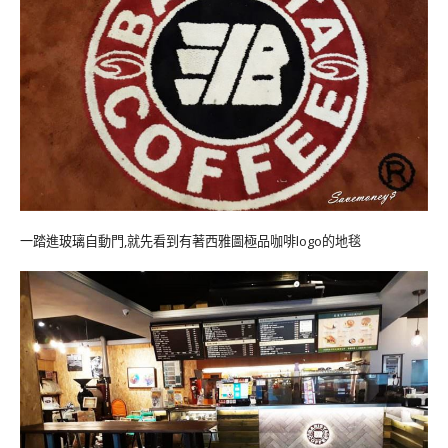
一踏進玻璃自動門,就先看到有著西雅圖極品咖啡logo的地毯